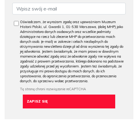
Oświadczam, że wyrażam zgodę oraz upoważniam Muzeum
Historii Polski, ul. Gwardii 1, 01-538 Warszawa, (dalej MHP) jako
Administratora danych osobowych oraz wszelkie podmioty
działające na rzecz lub zlecenie MHP do przetwarzania moich
danych osob. (e-mail) w zakresie i celach niezbędnych do
otrzymywania newslettera dzieje.pl od dnia wyrażenia tej zgody do
jej odwołania. Jestem świadomy/a, że mam prawo w dowolnym
momencie odwołać zgodę oraz że odwołanie zgody nie wpływa na
zgodność z prawem przetwarzania, którego dokonano na podstawie
zgody udzielonej przed jej wycofaniem. Jestem też świadomy/a, że
przysługuje mi prawo dostępu do moich danych, do ich
sprostowania, do ograniczenia przetwarzania, do przenoszenia
danych, do sprzeciwu wobec przetwarzania.