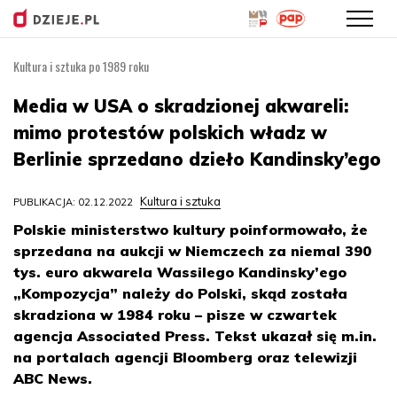
Kultura i sztuka po 1989 roku
Przejdź
do
Media w USA o skradzionej akwareli:
treści
mimo protestów polskich władz w
Berlinie sprzedano dzieło Kandinsky’ego
Kultura i sztuka
PUBLIKACJA: 02.12.2022
Polskie ministerstwo kultury poinformowało, że
sprzedana na aukcji w Niemczech za niemal 390
tys. euro akwarela Wassilego Kandinsky’ego
„Kompozycja” należy do Polski, skąd została
skradziona w 1984 roku – pisze w czwartek
agencja Associated Press. Tekst ukazał się m.in.
na portalach agencji Bloomberg oraz telewizji
ABC News.