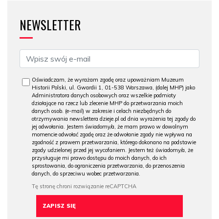
NEWSLETTER
Oświadczam, że wyrażam zgodę oraz upoważniam Muzeum
Historii Polski, ul. Gwardii 1, 01-538 Warszawa, (dalej MHP) jako
Administratora danych osobowych oraz wszelkie podmioty
działające na rzecz lub zlecenie MHP do przetwarzania moich
danych osob. (e-mail) w zakresie i celach niezbędnych do
otrzymywania newslettera dzieje.pl od dnia wyrażenia tej zgody do
jej odwołania. Jestem świadomy/a, że mam prawo w dowolnym
momencie odwołać zgodę oraz że odwołanie zgody nie wpływa na
zgodność z prawem przetwarzania, którego dokonano na podstawie
zgody udzielonej przed jej wycofaniem. Jestem też świadomy/a, że
przysługuje mi prawo dostępu do moich danych, do ich
sprostowania, do ograniczenia przetwarzania, do przenoszenia
danych, do sprzeciwu wobec przetwarzania.