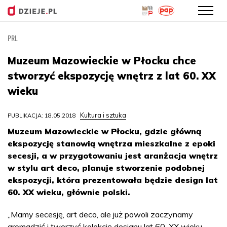
PRL
Przejdź
do
Muzeum Mazowieckie w Płocku chce
treści
stworzyć ekspozycję wnętrz z lat 60. XX
wieku
Kultura i sztuka
PUBLIKACJA: 18.05.2018
Muzeum Mazowieckie w Płocku, gdzie główną
ekspozycję stanowią wnętrza mieszkalne z epoki
secesji, a w przygotowaniu jest aranżacja wnętrz
w stylu art deco, planuje stworzenie podobnej
ekspozycji, która prezentowała będzie design lat
60. XX wieku, głównie polski.
„Mamy secesję, art deco, ale już powoli zaczynamy
gromadzić i tworzyć kolekcję designu lat 60. XX wieku.