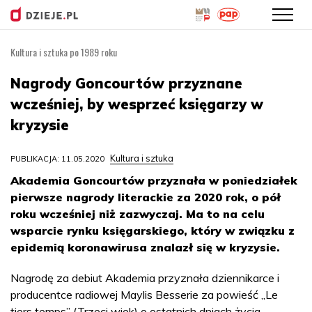
Kultura i sztuka po 1989 roku
Przejdź
do
Nagrody Goncourtów przyznane
treści
wcześniej, by wesprzeć księgarzy w
kryzysie
Kultura i sztuka
PUBLIKACJA: 11.05.2020
Akademia Goncourtów przyznała w poniedziałek
pierwsze nagrody literackie za 2020 rok, o pół
roku wcześniej niż zazwyczaj. Ma to na celu
wsparcie rynku księgarskiego, który w związku z
epidemią koronawirusa znalazł się w kryzysie.
Nagrodę za debiut Akademia przyznała dziennikarce i
producentce radiowej Maylis Besserie za powieść „Le
tiers temps” (Trzeci wiek) o ostatnich dniach życia