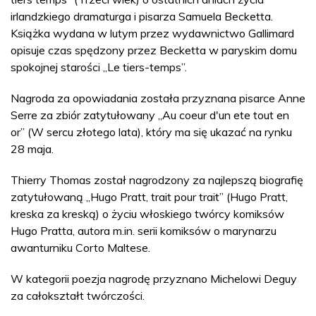
irlandzkiego dramaturga i pisarza Samuela Becketta.
Książka wydana w lutym przez wydawnictwo Gallimard
opisuje czas spędzony przez Becketta w paryskim domu
spokojnej starości „Le tiers-temps”.
Nagroda za opowiadania została przyznana pisarce Anne
Serre za zbiór zatytułowany „Au coeur d'un ete tout en
or” (W sercu złotego lata), który ma się ukazać na rynku
28 maja.
Thierry Thomas został nagrodzony za najlepszą biografię
zatytułowaną „Hugo Pratt, trait pour trait” (Hugo Pratt,
kreska za kreską) o życiu włoskiego twórcy komiksów
Hugo Pratta, autora m.in. serii komiksów o marynarzu
awanturniku Corto Maltese.
W kategorii poezja nagrodę przyznano Michelowi Deguy
za całokształt twórczości.