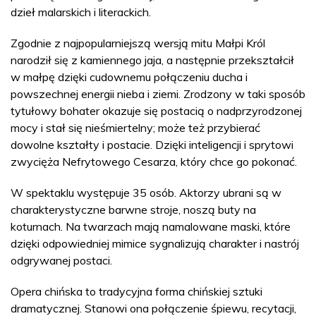
dzieł malarskich i literackich.
Zgodnie z najpopularniejszą wersją mitu Małpi Król
narodził się z kamiennego jaja, a następnie przekształcił
w małpę dzięki cudownemu połączeniu ducha i
powszechnej energii nieba i ziemi. Zrodzony w taki sposób
tytułowy bohater okazuje się postacią o nadprzyrodzonej
mocy i stał się nieśmiertelny; może też przybierać
dowolne kształty i postacie. Dzięki inteligencji i sprytowi
zwycięża Nefrytowego Cesarza, który chce go pokonać.
W spektaklu występuje 35 osób. Aktorzy ubrani są w
charakterystyczne barwne stroje, noszą buty na
koturnach. Na twarzach mają namalowane maski, które
dzięki odpowiedniej mimice sygnalizują charakter i nastrój
odgrywanej postaci.
Opera chińska to tradycyjna forma chińskiej sztuki
dramatycznej. Stanowi ona połączenie śpiewu, recytacji,