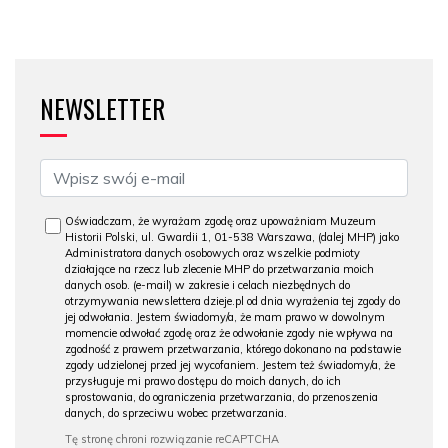
NEWSLETTER
Oświadczam, że wyrażam zgodę oraz upoważniam Muzeum
Historii Polski, ul. Gwardii 1, 01-538 Warszawa, (dalej MHP) jako
Administratora danych osobowych oraz wszelkie podmioty
działające na rzecz lub zlecenie MHP do przetwarzania moich
danych osob. (e-mail) w zakresie i celach niezbędnych do
otrzymywania newslettera dzieje.pl od dnia wyrażenia tej zgody do
jej odwołania. Jestem świadomy/a, że mam prawo w dowolnym
momencie odwołać zgodę oraz że odwołanie zgody nie wpływa na
zgodność z prawem przetwarzania, którego dokonano na podstawie
zgody udzielonej przed jej wycofaniem. Jestem też świadomy/a, że
przysługuje mi prawo dostępu do moich danych, do ich
sprostowania, do ograniczenia przetwarzania, do przenoszenia
danych, do sprzeciwu wobec przetwarzania.