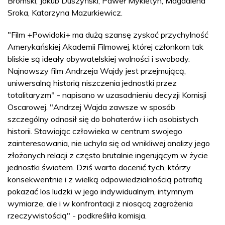
Bromski, Jakub Duszyński, Paweł Mykietyn, Magdalena
Sroka, Katarzyna Mazurkiewicz.
"Film +Powidoki+ ma dużą szansę zyskać przychylność
Amerykańskiej Akademii Filmowej, której członkom tak
bliskie są ideały obywatelskiej wolności i swobody.
Najnowszy film Andrzeja Wajdy jest przejmującą,
uniwersalną historią niszczenia jednostki przez
totalitaryzm" - napisano w uzasadnieniu decyzji Komisji
Oscarowej. "Andrzej Wajda zawsze w sposób
szczególny odnosił się do bohaterów i ich osobistych
historii. Stawiając człowieka w centrum swojego
zainteresowania, nie uchyla się od wnikliwej analizy jego
złożonych relacji z często brutalnie ingerującym w życie
jednostki światem. Dziś warto docenić tych, którzy
konsekwentnie i z wielką odpowiedzialnością potrafią
pokazać los ludzki w jego indywidualnym, intymnym
wymiarze, ale i w konfrontacji z niosącą zagrożenia
rzeczywistością" - podkreśliła komisja.