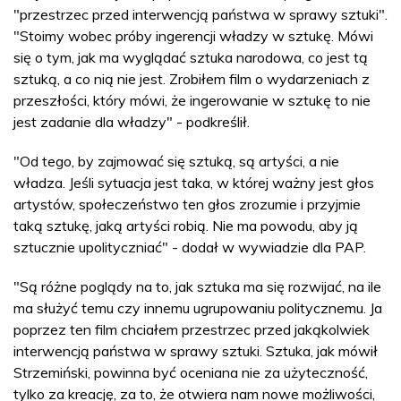
"przestrzec przed interwencją państwa w sprawy sztuki".
"Stoimy wobec próby ingerencji władzy w sztukę. Mówi
się o tym, jak ma wyglądać sztuka narodowa, co jest tą
sztuką, a co nią nie jest. Zrobiłem film o wydarzeniach z
przeszłości, który mówi, że ingerowanie w sztukę to nie
jest zadanie dla władzy" - podkreślił.
"Od tego, by zajmować się sztuką, są artyści, a nie
władza. Jeśli sytuacja jest taka, w której ważny jest głos
artystów, społeczeństwo ten głos zrozumie i przyjmie
taką sztukę, jaką artyści robią. Nie ma powodu, aby ją
sztucznie upolityczniać" - dodał w wywiadzie dla PAP.
"Są różne poglądy na to, jak sztuka ma się rozwijać, na ile
ma służyć temu czy innemu ugrupowaniu politycznemu. Ja
poprzez ten film chciałem przestrzec przed jakąkolwiek
interwencją państwa w sprawy sztuki. Sztuka, jak mówił
Strzemiński, powinna być oceniana nie za użyteczność,
tylko za kreację, za to, że otwiera nam nowe możliwości,