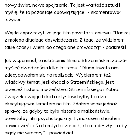
nowy świat, nowe spojrzenie. To jest wartość sztuki i
myślę, że to pozostaje obowiązujące" - skomentował
reżyser.
Wajda zaprzeczył, że jego film powstał z gniewu. "Raczej
z mojego długiego doświadczenia. Z tego, że widziałem
takie czasy i wiem, do czego one prowadzą" - podkreślił.
Jak wspominał, o nakręceniu filmu o Strzemińskim zaczął
myśleć dwadzieścia kilka lat temu. "Długo trwało nim
zdecydowałem się na realizację. Wybierałem też
właściwy temat, jeśli chodzi o Strzemińskiego. Jest
przecież historia małżeństwa Strzemińskiego i Kobro.
Związek dwojga takich artystów byłby bardzo
ekscytującym tematem na film. Zdałem sobie jednak
sprawę, że gdyby to była historia o małżeństwie,
powstałby film psychologiczny. Tymczasem chciałem
powiedzieć coś o tamtych czasach, które odeszły - i oby
nigdy nie wracały" - powiedział.