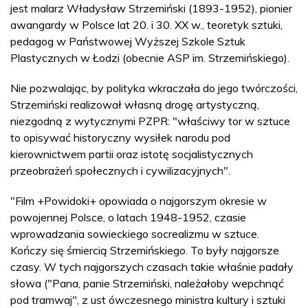
jest malarz Władysław Strzemiński (1893-1952), pionier
awangardy w Polsce lat 20. i 30. XX w., teoretyk sztuki,
pedagog w Państwowej Wyższej Szkole Sztuk
Plastycznych w Łodzi (obecnie ASP im. Strzemińskiego).
Nie pozwalając, by polityka wkraczała do jego twórczości,
Strzemiński realizował własną drogę artystyczną,
niezgodną z wytycznymi PZPR: "właściwy tor w sztuce
to opisywać historyczny wysiłek narodu pod
kierownictwem partii oraz istotę socjalistycznych
przeobrażeń społecznych i cywilizacyjnych".
"Film +Powidoki+ opowiada o najgorszym okresie w
powojennej Polsce, o latach 1948-1952, czasie
wprowadzania sowieckiego socrealizmu w sztuce.
Kończy się śmiercią Strzemińskiego. To były najgorsze
czasy. W tych najgorszych czasach takie właśnie padały
słowa ("Pana, panie Strzemiński, należałoby wepchnąć
pod tramwaj", z ust ówczesnego ministra kultury i sztuki