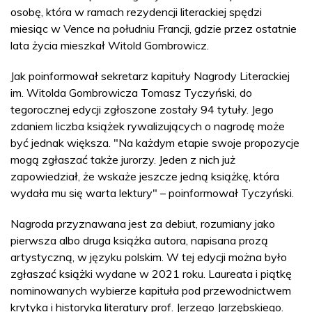
osobę, która w ramach rezydencji literackiej spędzi
miesiąc w Vence na południu Francji, gdzie przez ostatnie
lata życia mieszkał Witold Gombrowicz.
Jak poinformował sekretarz kapituły Nagrody Literackiej
im. Witolda Gombrowicza Tomasz Tyczyński, do
tegorocznej edycji zgłoszone zostały 94 tytuły. Jego
zdaniem liczba książek rywalizujących o nagrodę może
być jednak większa. "Na każdym etapie swoje propozycje
mogą zgłaszać także jurorzy. Jeden z nich już
zapowiedział, że wskaże jeszcze jedną książkę, która
wydała mu się warta lektury" – poinformował Tyczyński.
Nagroda przyznawana jest za debiut, rozumiany jako
pierwsza albo druga książka autora, napisana prozą
artystyczną, w języku polskim. W tej edycji można było
zgłaszać książki wydane w 2021 roku. Laureata i piątkę
nominowanych wybierze kapituła pod przewodnictwem
krytyka i historyka literatury prof. Jerzego Jarzębskiego.