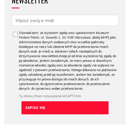
NEWSLETTER
Oświadczam, że wyrażam zgodę oraz upoważniam Muzeum
Historii Polski, ul. Gwardii 1, 01-538 Warszawa, (dalej MHP) jako
Administratora danych osobowych oraz wszelkie podmioty
działające na rzecz lub zlecenie MHP do przetwarzania moich
danych osob. (e-mail) w zakresie i celach niezbędnych do
otrzymywania newslettera dzieje.pl od dnia wyrażenia tej zgody do
jej odwołania. Jestem świadomy/a, że mam prawo w dowolnym
momencie odwołać zgodę oraz że odwołanie zgody nie wpływa na
zgodność z prawem przetwarzania, którego dokonano na podstawie
zgody udzielonej przed jej wycofaniem. Jestem też świadomy/a, że
przysługuje mi prawo dostępu do moich danych, do ich
sprostowania, do ograniczenia przetwarzania, do przenoszenia
danych, do sprzeciwu wobec przetwarzania.