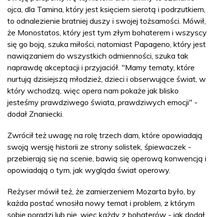
ojca, dla Tamina, który jest księciem sierotą i podrzutkiem,
to odnalezienie bratniej duszy i swojej tożsamości. Mówił,
że Monostatos, który jest tym złym bohaterem i wszyscy
się go boją, szuka miłości, natomiast Papageno, który jest
nawiązaniem do wszystkich odmienności, szuka tak
naprawdę akceptacji i przyjaciół. "Mamy tematy, które
nurtują dzisiejszą młodzież, dzieci i obserwujące świat, w
który wchodzą, więc opera nam pokaże jak blisko
jesteśmy prawdziwego świata, prawdziwych emocji" -
dodał Znaniecki.
Zwrócił też uwagę na rolę trzech dam, które opowiadają
swoją wersję historii ze strony solistek, śpiewaczek -
przebierają się na scenie, bawią się operową konwencją i
opowiadają o tym, jak wygląda świat operowy.
Reżyser mówił też, że zamierzeniem Mozarta było, by
każda postać wnosiła nowy temat i problem, z którym
sobie poradzi lub nie, więc każdy z bohaterów - jak dodał