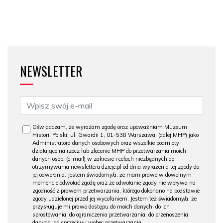
NEWSLETTER
Oświadczam, że wyrażam zgodę oraz upoważniam Muzeum
Historii Polski, ul. Gwardii 1, 01-538 Warszawa, (dalej MHP) jako
Administratora danych osobowych oraz wszelkie podmioty
działające na rzecz lub zlecenie MHP do przetwarzania moich
danych osob. (e-mail) w zakresie i celach niezbędnych do
otrzymywania newslettera dzieje.pl od dnia wyrażenia tej zgody do
jej odwołania. Jestem świadomy/a, że mam prawo w dowolnym
momencie odwołać zgodę oraz że odwołanie zgody nie wpływa na
zgodność z prawem przetwarzania, którego dokonano na podstawie
zgody udzielonej przed jej wycofaniem. Jestem też świadomy/a, że
przysługuje mi prawo dostępu do moich danych, do ich
sprostowania, do ograniczenia przetwarzania, do przenoszenia
danych, do sprzeciwu wobec przetwarzania.