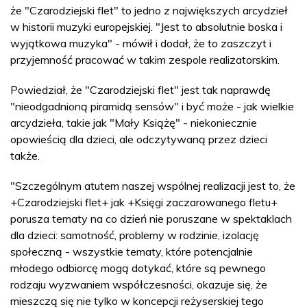
że "Czarodziejski flet" to jedno z największych arcydzieł
w historii muzyki europejskiej. "Jest to absolutnie boska i
wyjątkowa muzyka" - mówił i dodał, że to zaszczyt i
przyjemność pracować w takim zespole realizatorskim.
Powiedział, że "Czarodziejski flet" jest tak naprawdę
"nieodgadnioną piramidą sensów" i być może - jak wielkie
arcydzieła, takie jak "Mały Książę" - niekoniecznie
opowieścią dla dzieci, ale odczytywaną przez dzieci
także.
"Szczególnym atutem naszej wspólnej realizacji jest to, że
+Czarodziejski flet+ jak +Księgi zaczarowanego fletu+
porusza tematy na co dzień nie poruszane w spektaklach
dla dzieci: samotność, problemy w rodzinie, izolację
społeczną - wszystkie tematy, które potencjalnie
młodego odbiorcę mogą dotykać, które są pewnego
rodzaju wyzwaniem współczesności, okazuje się, że
mieszczą się nie tylko w koncepcji reżyserskiej tego