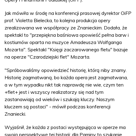
Jak mówiła w środę na konferencji prasowej dyrektor OiFP
prof. Violetta Bielecka, to kolejna produkcja opery
zrealizowana we współpracy ze Znanieckim. Dodała, że
spektakl to "przepiękna baśniowa opowieść pełna barw i
kostiumów oparta na muzyce Amadeusza Wolfganga
Mozarta". Spektakl "Księgi zaczarowanego fletu" bazuje
na operze "Czarodziejski flet" Mozarta.
"Spróbowaliśmy opowiedzieć historię, którą niby znamy.
Historię zagmatwaną, bo każda opera jest zagmatwana,
a w tym wypadku nikt tak naprawdę nie wie, czym ten
+flet+ jest i wszyscy realizatorzy się nad tym
zastanawiają od wieków i szukają kluczy. Naszym
kluczem są postaci" - mówił podczas konferencji
Znaniecki.
Wyjaśnił, że każda z postaci występująca w operze ma
swoją perspektywę tej historii: dla Paminy to szukanie