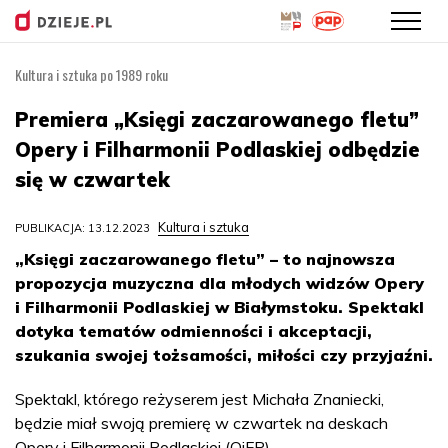
Kultura i sztuka po 1989 roku
Przejdź
do
Premiera „Księgi zaczarowanego fletu”
treści
Opery i Filharmonii Podlaskiej odbędzie
się w czwartek
Kultura i sztuka
PUBLIKACJA: 13.12.2023
„Księgi zaczarowanego fletu” – to najnowsza
propozycja muzyczna dla młodych widzów Opery
i Filharmonii Podlaskiej w Białymstoku. Spektakl
dotyka tematów odmienności i akceptacji,
szukania swojej tożsamości, miłości czy przyjaźni.
Spektakl, którego reżyserem jest Michała Znaniecki,
będzie miał swoją premierę w czwartek na deskach
Opery i Filharmonii Podlaskiej (OiFP).