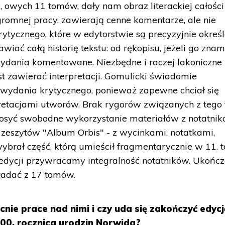
, owych 11 tomów, dały nam obraz literackiej całości
romnej pracy, zawierają cenne komentarze, ale nie
ytycznego, które w edytorstwie są precyzyjnie określ
iać całą historię tekstu: od rękopisu, jeżeli go znam
ydania komentowane. Niezbędne i raczej lakoniczne
t zawierać interpretacji. Gomulicki świadomie
 wydania krytycznego, ponieważ zapewne chciał się
rpretacjami utworów. Brak rygorów związanych z tego
dosyć swobodne wykorzystanie materiałów z notatni
 zeszytów "Album Orbis" - z wycinkami, notatkami,
ybrał część, którą umieścił fragmentarycznie w 11. 
 edycji przywracamy integralność notatników. Ukońc
kładać z 17 tomów.
cnie prace nad nimi i czy uda się zakończyć edyc
200. rocznica urodzin Norwida?