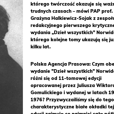
którego twórczość okazuje się waż
trudnych czasach – mówi PAP prof.
Grażyna Halkiewicz-Sojak z zespoł
redakcyjnego pierwszego krytyczn
wydania „Dzieł wszystkich” Norwid
którego kolejne tomy ukazują się ju
kilku lat.
Polska Agencja Prasowa: Czym ob
wydanie "Dzieł wszystkich" Norwid
różni się od 11-tomowej edycji
opracowanej przez Juliusza Wiktor
Gomulickiego i wydanej w latach 1
1976? Przyzwyczailiśmy się do tego
charakterystyczne białe okładki te
edycji zajmują co najmniej całą pół