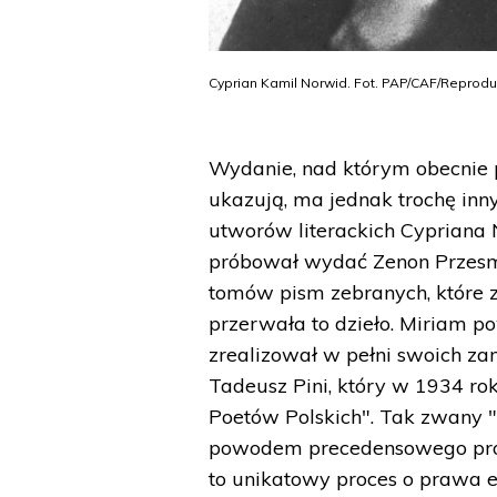
Cyprian Kamil Norwid. Fot. PAP/CAF/Reprodu
Wydanie, nad którym obecnie p
ukazują, ma jednak trochę in
utworów literackich Cypriana N
próbował wydać Zenon Przesmyck
tomów pism zebranych, które 
przerwała to dzieło. Miriam po
zrealizował w pełni swoich za
Tadeusz Pini, który w 1934 ro
Poetów Polskich". Tak zwany "
powodem precedensowego proc
to unikatowy proces o prawa 