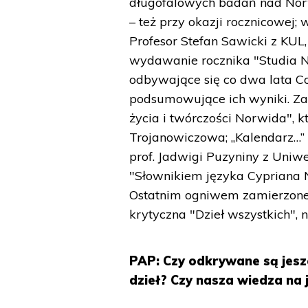
długofalowych badań nad Norw
– też przy okazji rocznicowej;
Profesor Stefan Sawicki z KUL,
wydawanie rocznika "Studia No
odbywające się co dwa lata Co
podsumowujące ich wyniki. Z
życia i twórczości Norwida", 
Trojanowiczowa; „Kalendarz…” 
prof. Jadwigi Puzyniny z Uniw
"Słownikiem języka Cypriana N
Ostatnim ogniwem zamierzone
krytyczna "Dzieł wszystkich", 
PAP: Czy odkrywane są jesz
dzieł? Czy nasza wiedza na 