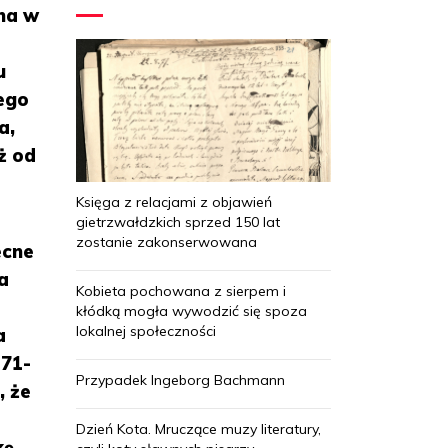
na w
u
ego
a,
ż od
Księga z relacjami z objawień
gietrzwałdzkich sprzed 150 lat
zostanie zakonserwowana
ecne
a
Kobieta pochowana z sierpem i
kłódką mogła wywodzić się spoza
lokalnej społeczności
a
971-
Przypadek Ingeborg Bachmann
, że
j
Dzień Kota. Mruczące muzy literatury,
kę.