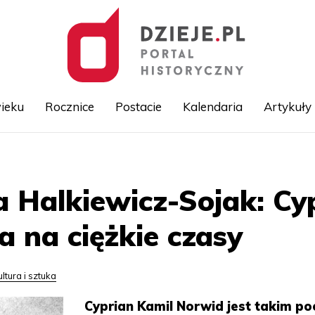
ieku
Rocznice
Postacie
Kalendaria
Artykuły
Przejdź
do
treści
a Halkiewicz-Sojak: Cy
a na ciężkie czasy
ultura i sztuka
Cyprian Kamil Norwid jest takim po