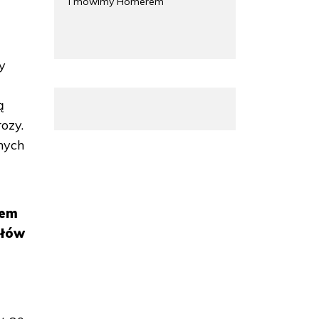
i mówimy Homerem
y
ą
ozy.
nych
iem
ołów