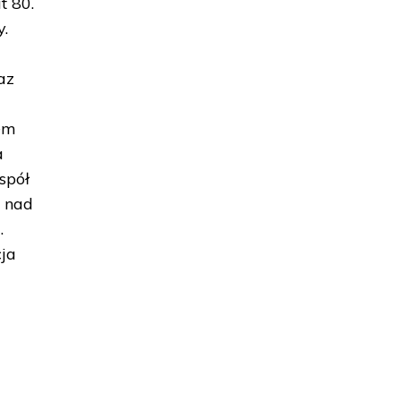
t 80.
y.
az
em
a
spół
e nad
.
ja