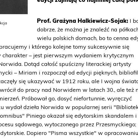
Prof. Grażyna Halkiewicz-Sojak:
I b
kcja
dobrze, że można je znaleźć na półkac
wielu polskich domach, bo to cenna edy
racujemy i którego kolejne tomy sukcesywnie się
ny charakter – jest pierwszym wydaniem krytycznym
orwida. Dotąd całość spuścizny literackiej artysty
i – Miriam i rozpoczął od edycji pięknych, bibliofil
zaczęły się ukazywać w 1912 roku, ale I wojna świa
wrócił do pracy nad Norwidem w latach 30., ale też n
mierzeń. Próbował go, dosyć niefortunnie, wyręczyć
ku wydał dzieła Norwida w popularnej serii "Bibliote
omnibus" Piniego okazał się edytorskim skandalem i
esu sądowego, wytoczonego przez Przesmyckiego; 
edytorskie. Dopiero "Pisma wszystkie" w opracowani