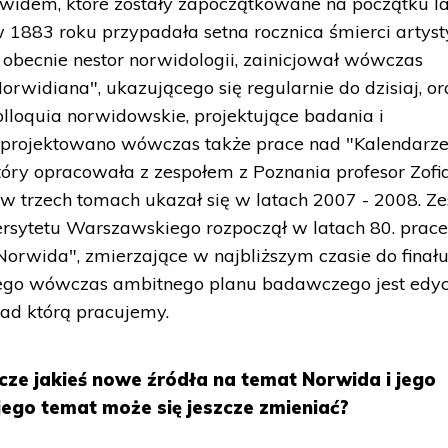
idem, które zostały zapoczątkowane na początku la
 w 1883 roku przypadała setna rocznica śmierci artyst
 obecnie nestor norwidologii, zainicjował wówczas
rwidiana", ukazującego się regularnie do dzisiaj, or
lloquia norwidowskie, projektujące badania i
aprojektowano wówczas także prace nad "Kalendarz
który opracowała z zespołem z Poznania profesor Zofi
w trzech tomach ukazał się w latach 2007 - 2008. Ze
ersytetu Warszawskiego rozpoczął w latach 80. prac
orwida", zmierzające w najbliższym czasie do finału
go wówczas ambitnego planu badawczego jest edyc
nad którą pracujemy.
cze jakieś nowe źródła na temat Norwida i jego
jego temat może się jeszcze zmieniać?