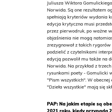
Juliusza Wiktora Gomulickiego
Norwida. Są one rezultatem og
spełniają kryteriów wydania kr
edycja krytyczna musi przedstaw
przez pierwodruk, po ważne w
objaśnienia nie mogą natomias
zrezygnował z takich rygorów
podzielić z czytelnikami inte
edycją pozwolił mu także na 
Norwida. Na przykład z trzech
rysunkami poety - Gomulicki w
"Pism wszystkich". W obecnej
"Dzieła wszystkie" mają się s
PAP: Na jakim etapie są obe
2021 roku, kiedy przypada 