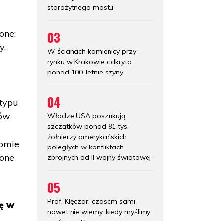
starożytnego mostu
one:
03
y,
W ścianach kamienicy przy
rynku w Krakowie odkryto
ponad 100-letnie szyny
04
 typu
ków
Władze USA poszukują
szczątków ponad 81 tys.
żołnierzy amerykańskich
tomie
poległych w konfliktach
zone
zbrojnych od II wojny światowej
05
Prof. Klęczar: czasem sami
ję w
nawet nie wiemy, kiedy myślimy