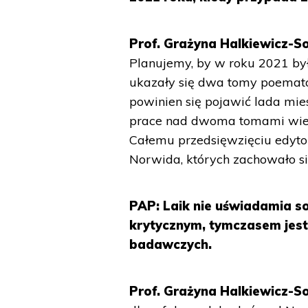
Prof. Grażyna Halkiewicz-So
Planujemy, by w roku 2021 był
ukazały się dwa tomy poemató
powinien się pojawić lada mie
prace nad dwoma tomami wier
Całemu przedsięwzięciu edyto
Norwida, których zachowało się
PAP: Laik nie uświadamia s
krytycznym, tymczasem jest 
badawczych.
Prof. Grażyna Halkiewicz-S