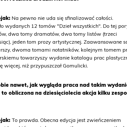
jak:
Na pewno nie uda się sfinalizować całości.
o wydanych 12 tomów "Dzieł wszystkich". Do tej por
w, dwa tomy dramatów, dwa tomy listów (trzeci
siąc), jeden tom prozy artystycznej. Zaawansowane s
szy, dwoma tomami notatników, kolejnym tomem pr
rskiemu towarzyszy wydanie katalogu prac plastycz
 więcej, niż przypuszczał Gomulicki.
obie nawet, jak wygląda praca nad takim wydan
to obliczona na dziesięciolecia akcja kilku zesp
ojak:
To prawda. Obecna edycja jest zwieńczeniem