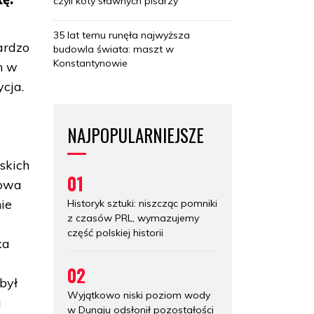
czyli koty sławnych pisarzy
35 lat temu runęła najwyższa
ardzo
budowla świata: maszt w
Konstantynowie
h w
cja.
NAJPOPULARNIEJSZE
skich
01
towa
ie
Historyk sztuki: niszcząc pomniki
z czasów PRL, wymazujemy
część polskiej historii
ka
02
był
Wyjątkowo niski poziom wody
u
w Dunaju odsłonił pozostałości