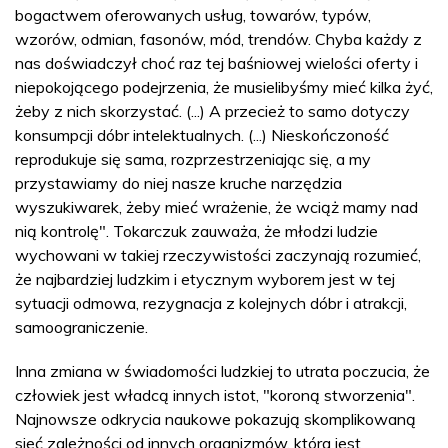
bogactwem oferowanych usług, towarów, typów,
wzorów, odmian, fasonów, mód, trendów. Chyba każdy z
nas doświadczył choć raz tej baśniowej wielości oferty i
niepokojącego podejrzenia, że musielibyśmy mieć kilka żyć,
żeby z nich skorzystać. (...) A przecież to samo dotyczy
konsumpcji dóbr intelektualnych. (...) Nieskończoność
reprodukuje się sama, rozprzestrzeniając się, a my
przystawiamy do niej nasze kruche narzędzia
wyszukiwarek, żeby mieć wrażenie, że wciąż mamy nad
nią kontrolę". Tokarczuk zauważa, że młodzi ludzie
wychowani w takiej rzeczywistości zaczynają rozumieć,
że najbardziej ludzkim i etycznym wyborem jest w tej
sytuacji odmowa, rezygnacja z kolejnych dóbr i atrakcji,
samoograniczenie.
Inna zmiana w świadomości ludzkiej to utrata poczucia, że
człowiek jest władcą innych istot, "koroną stworzenia".
Najnowsze odkrycia naukowe pokazują skomplikowaną
sieć zależności od innych organizmów, która jest