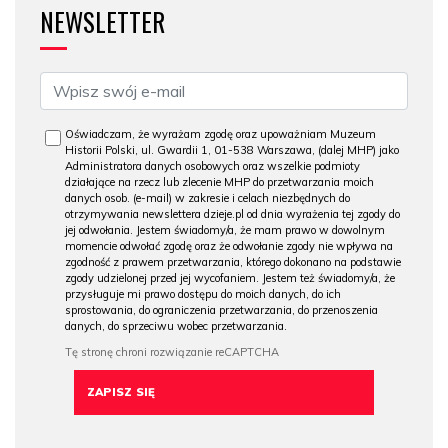
NEWSLETTER
Oświadczam, że wyrażam zgodę oraz upoważniam Muzeum
Historii Polski, ul. Gwardii 1, 01-538 Warszawa, (dalej MHP) jako
Administratora danych osobowych oraz wszelkie podmioty
działające na rzecz lub zlecenie MHP do przetwarzania moich
danych osob. (e-mail) w zakresie i celach niezbędnych do
otrzymywania newslettera dzieje.pl od dnia wyrażenia tej zgody do
jej odwołania. Jestem świadomy/a, że mam prawo w dowolnym
momencie odwołać zgodę oraz że odwołanie zgody nie wpływa na
zgodność z prawem przetwarzania, którego dokonano na podstawie
zgody udzielonej przed jej wycofaniem. Jestem też świadomy/a, że
przysługuje mi prawo dostępu do moich danych, do ich
sprostowania, do ograniczenia przetwarzania, do przenoszenia
danych, do sprzeciwu wobec przetwarzania.