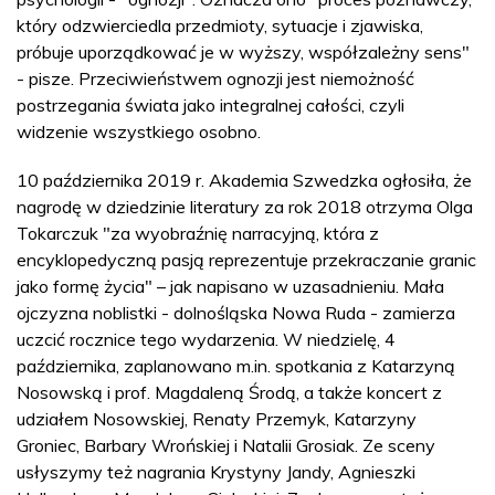
który odzwierciedla przedmioty, sytuacje i zjawiska,
próbuje uporządkować je w wyższy, współzależny sens"
- pisze. Przeciwieństwem ognozji jest niemożność
postrzegania świata jako integralnej całości, czyli
widzenie wszystkiego osobno.
10 października 2019 r. Akademia Szwedzka ogłosiła, że
nagrodę w dziedzinie literatury za rok 2018 otrzyma Olga
Tokarczuk "za wyobraźnię narracyjną, która z
encyklopedyczną pasją reprezentuje przekraczanie granic
jako formę życia" – jak napisano w uzasadnieniu. Mała
ojczyzna noblistki - dolnośląska Nowa Ruda - zamierza
uczcić rocznice tego wydarzenia. W niedzielę, 4
października, zaplanowano m.in. spotkania z Katarzyną
Nosowską i prof. Magdaleną Środą, a także koncert z
udziałem Nosowskiej, Renaty Przemyk, Katarzyny
Groniec, Barbary Wrońskiej i Natalii Grosiak. Ze sceny
usłyszymy też nagrania Krystyny Jandy, Agnieszki