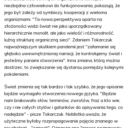
niezbędna człowiekowi do funkcjonowania, pokazują, że
jego byt zależy od symbiozy, kooperacji z wieloma
organizmami. "Ta nowa perspektywa oparta na
złożoności widzi świat nie jako uporządkowany
hierarchicznie monolit, ale jako wielość i różnorodność,
luźną strukturę organiczną sieci". Zdaniem Tokarczuk
najważniejszym skutkiem pandemii jest "załamanie się
głęboko uwewnętrznionej narracji, że kontrolujemy świat i
jesteśmy panami stworzenia". Inna zmiana, którą można
dostrzec, to zwiększanie się dystansu pomiędzy kolejnymi
pokoleniami.
Świat zmienia się tak bardzo i tak szybko, że jego opisanie
będzie wymagało stworzenia nowego języka. "Będzie
nam brakowało słów, terminów, zwrotów, fraz a kto wie,
czy i nie całych stylów i gatunków do opisywania tego, co
nadejdzie" - pisze Tokarczuk. Noblistka uważa, że
użyteczne byłoby rozpropagowanie pojęcia znanego w
psychologii - "ognozji". Oznacza ono "proces poznawczy,