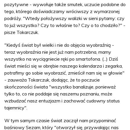
pozytywne - wywołuje także smutek, uczucie podobne do
tego, którego doświadczamy wróciwszy z wymarzonej
podróży. "Wtedy położywszy walizki w sieni pytamy: czy
to już wszystko? Czy to właśnie to? Czy o to chodziło?" -
pisze Tokarczuk.
"Kiedyś świat był wielki i nie do objęcia wyobraźnią -
teraz wyobraźnia nie jest już nam potrzebna, mamy
wszystko na wyciągniecie ręki po smartofona. (...) Dziś
świat mieści się w obrębie naszego kalendarza i zegarka,
potrafimy go sobie wyobrazić, zmieścił nam się w głowie"
- zauważa Tokarczuk, dodając, że to poczucie
skończoności świata "wszystko banalizuje, ponieważ
tylko to, co nie poddaje się naszemu poznaniu, może
wzbudzać nasz entuzjazm i zachować cudowny status
tajemnicy".
W tym samym czasie świat zaczął nam przypominać
baśniowy Sezam, który "otworzył się, przywalając nas