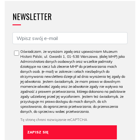
NEWSLETTER
Oświadczam, że wyrażam zgodę oraz upoważniam Muzeum
Historii Polski, ul. Gwardii 1, 01-538 Warszawa, (dalej MHP) jako
Administratora danych osobowych oraz wszelkie podmioty
działające na rzecz lub zlecenie MHP do przetwarzania moich
danych osob. (e-mail) w zakresie i celach niezbędnych do
otrzymywania newslettera dzieje.pl od dnia wyrażenia tej zgody do
jej odwołania. Jestem świadomy/a, że mam prawo w dowolnym
momencie odwołać zgodę oraz że odwołanie zgody nie wpływa na
zgodność z prawem przetwarzania, którego dokonano na podstawie
zgody udzielonej przed jej wycofaniem. Jestem też świadomy/a, że
przysługuje mi prawo dostępu do moich danych, do ich
sprostowania, do ograniczenia przetwarzania, do przenoszenia
danych, do sprzeciwu wobec przetwarzania.