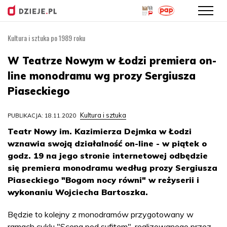
Kultura i sztuka po 1989 roku
Przejdź
do
W Teatrze Nowym w Łodzi premiera on-
treści
line monodramu wg prozy Sergiusza
Piaseckiego
Kultura i sztuka
PUBLIKACJA: 18.11.2020
Teatr Nowy im. Kazimierza Dejmka w Łodzi
wznawia swoją działalność on-line - w piątek o
godz. 19 na jego stronie internetowej odbędzie
się premiera monodramu według prozy Sergiusza
Piaseckiego "Bogom nocy równi" w reżyserii i
wykonaniu Wojciecha Bartoszka.
Będzie to kolejny z monodramów przygotowany w
ramach cyklu "Scena pod sufitem", realizowanego przez