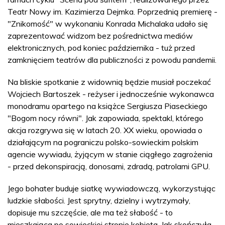
Teatr Nowy im. Kazimierza Dejmka. Poprzednią premierę -
"Znikomość" w wykonaniu Konrada Michalaka udało się
zaprezentować widzom bez pośrednictwa mediów
elektronicznych, pod koniec października - tuż przed
zamknięciem teatrów dla publiczności z powodu pandemii.
Na bliskie spotkanie z widownią będzie musiał poczekać
Wojciech Bartoszek - reżyser i jednocześnie wykonawca
monodramu opartego na książce Sergiusza Piaseckiego
"Bogom nocy równi". Jak zapowiada, spektakl, którego
akcja rozgrywa się w latach 20. XX wieku, opowiada o
działającym na pograniczu polsko-sowieckim polskim
agencie wywiadu, żyjącym w stanie ciągłego zagrożenia
- przed dekonspiracją, donosami, zdradą, patrolami GPU.
Jego bohater buduje siatkę wywiadowczą, wykorzystując
ludzkie słabości. Jest sprytny, dzielny i wytrzymały,
dopisuje mu szczęście, ale ma też słabość - to
mieszkająca po sowieckiej stronie kobieta. Jak skończyła