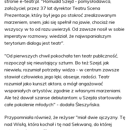
stronie e-teatr.pl. "Romuald Szejd - pomysłodawca,
założyciel, przez 37 lat dyrektor Teatru Scena
Prezentacje, który był jego po stokroć zrealizowanym
marzeniem, snem, jaki się spełnił na jawie, chociaż nie
wszyscy w to od razu uwierzyli. Od zawsze nosił w sobie
imperatyw rozmowy, wiedział, że najwspanialszym
terytorium dialogu jest teatr".
"Od pierwszych chwil pokochała ten teatr publiczność,
rozpoczął się nieustający szturm. Bo też Szejd, jak
niewielu, rozumiał potrzeby widza - w centrum zawsze
stawiał człowieka, jego lęki, obsesje, radości. Teatr
rozumiał jako kunszt aktora, a mógł angażować
wspaniałych artystów, zgodnie z własnymi marzeniami.
Ale też dawał szanse debiutantom: u Szejda startowało
całe pokolenie młodych" - dodała Śleszyńska.
Przypomniała również, że reżyser "miał dwie ojczyzny. Tę
nad Wisłą, która kochał i tę nad Sekwaną, do której