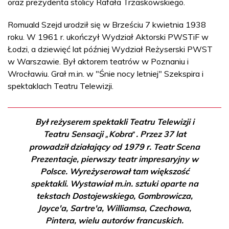
oraz prezydenta stolicy Rafała Trzaskowskiego.
Romuald Szejd urodził się w Brześciu 7 kwietnia 1938
roku. W 1961 r. ukończył Wydział Aktorski PWSTiF w
Łodzi, a dziewięć lat później Wydział Reżyserski PWST
w Warszawie. Był aktorem teatrów w Poznaniu i
Wrocławiu. Grał m.in. w "Śnie nocy letniej" Szekspira i
spektaklach Teatru Telewizji.
Był reżyserem spektakli Teatru Telewizji i
Teatru Sensacji
Kobra
. Przez 37 lat
„
”
prowadził działający od 1979 r. Teatr Scena
Prezentacje, pierwszy teatr impresaryjny w
Polsce. Wyreżyserował tam większość
spektakli. Wystawiał m.in. sztuki oparte na
tekstach Dostojewskiego, Gombrowicza,
Joyce'a, Sartre'a, Williamsa, Czechowa,
Pintera, wielu autorów francuskich.