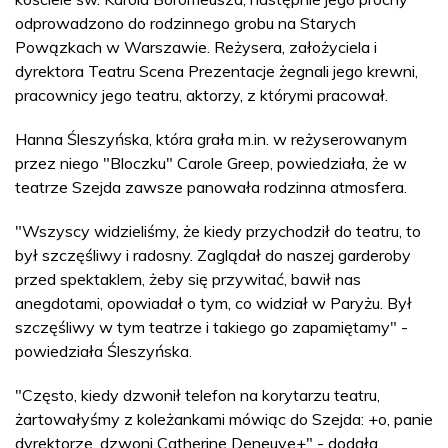
odprowadzono do rodzinnego grobu na Starych
Powązkach w Warszawie. Reżysera, założyciela i
dyrektora Teatru Scena Prezentacje żegnali jego krewni,
pracownicy jego teatru, aktorzy, z którymi pracował.
Hanna Śleszyńska, która grała m.in. w reżyserowanym
przez niego "Bloczku" Carole Greep, powiedziała, że w
teatrze Szejda zawsze panowała rodzinna atmosfera.
"Wszyscy widzieliśmy, że kiedy przychodził do teatru, to
był szczęśliwy i radosny. Zaglądał do naszej garderoby
przed spektaklem, żeby się przywitać, bawił nas
anegdotami, opowiadał o tym, co widział w Paryżu. Był
szczęśliwy w tym teatrze i takiego go zapamiętamy" -
powiedziała Śleszyńska.
"Często, kiedy dzwonił telefon na korytarzu teatru,
żartowałyśmy z koleżankami mówiąc do Szejda: +o, panie
dyrektorze, dzwoni Catherine Deneuve+" - dodała.