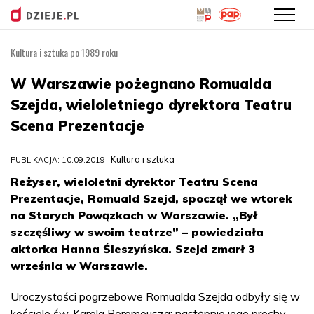
Kultura i sztuka po 1989 roku
Przejdź
do
W Warszawie pożegnano Romualda
treści
Szejda, wieloletniego dyrektora Teatru
Scena Prezentacje
Kultura i sztuka
PUBLIKACJA: 10.09.2019
Reżyser, wieloletni dyrektor Teatru Scena
Prezentacje, Romuald Szejd, spoczął we wtorek
na Starych Powązkach w Warszawie. „Był
szczęśliwy w swoim teatrze” – powiedziała
aktorka Hanna Śleszyńska. Szejd zmarł 3
września w Warszawie.
Uroczystości pogrzebowe Romualda Szejda odbyły się w
kościele św. Karola Boromeusza; następnie jego prochy