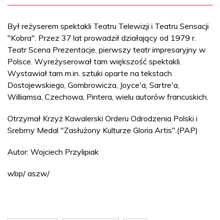
Był reżyserem spektakli Teatru Telewizji i Teatru Sensacji
"Kobra". Przez 37 lat prowadził działający od 1979 r.
Teatr Scena Prezentacje, pierwszy teatr impresaryjny w
Polsce. Wyreżyserował tam większość spektakli.
Wystawiał tam m.in. sztuki oparte na tekstach
Dostojewskiego, Gombrowicza, Joyce'a, Sartre'a,
Williamsa, Czechowa, Pintera, wielu autorów francuskich.
Otrzymał Krzyż Kawalerski Orderu Odrodzenia Polski i
Srebrny Medal "Zasłużony Kulturze Gloria Artis".(PAP)
Autor: Wojciech Przylipiak
wbp/ aszw/