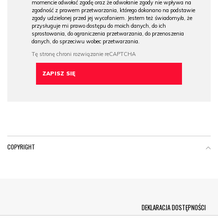
momencie odwołać zgodę oraz że odwołanie zgody nie wpływa na
zgodność z prawem przetwarzania, którego dokonano na podstawie
zgody udzielonej przed jej wycofaniem. Jestem też świadomy/a, że
przysługuje mi prawo dostępu do moich danych, do ich
sprostowania, do ograniczenia przetwarzania, do przenoszenia
danych, do sprzeciwu wobec przetwarzania.
COPYRIGHT
Menu Footer
DEKLARACJA DOSTĘPNOŚCI