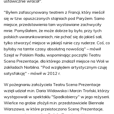
ustawicznie wracał".
"Byłem zafascynowany teatrem z Francji, który mieścił
się w tzw. opuszczonych stajniach pod Paryżem. Samo
miejsce, przedstawienia tam wystawiane zachwyciły
mnie. Pomyślałem, że może dobrze by było, przy tych
polskich uwarunkowaniach, nie pchać się do jakieś sali,
tylko stworzyć miejsce w jakiejś ruinie czy ruderze. Coś, co
byłoby na tamte czasy absolutną nowością" – mówił
Szejd w Polskim Radiu, wspominając początki Teatru
Scena Prezentacje, dla którego znalazł miejsce na Woli w
zakładach Norblina. "Pod względem artystycznym czuję
satysfakcję" - mówił w 2012 r.
W pożegnaniu założyciela Teatru Scena Prezentacje
wzięli udział m.in. Daria Widawska i Marcin Troński, którzy
występowali w spektaklu "Spadkobiercy" w jego reżyserii.
Wieńce na grobie złożyli m.in. przedstawiciele Biennale
Warszawa, w które przeistoczono Scenę Prezentacje,