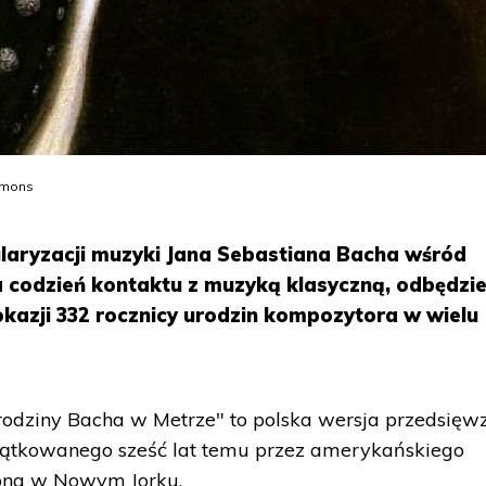
mmons
ularyzacji muzyki Jana Sebastiana Bacha wśród
 codzień kontaktu z muzyką klasyczną, odbędzie
kazji 332 rocznicy urodzin kompozytora w wielu
odziny Bacha w Metrze" to polska wersja przedsięwz
zątkowanego sześć lat temu przez amerykańskiego
sona w Nowym Jorku.