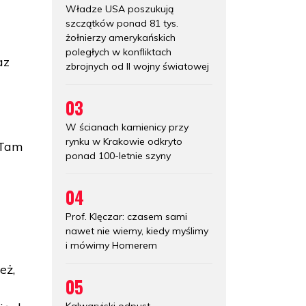
Władze USA poszukują
szczątków ponad 81 tys.
żołnierzy amerykańskich
u
poległych w konfliktach
az
zbrojnych od II wojny światowej
03
W ścianach kamienicy przy
rynku w Krakowie odkryto
 Tam
ponad 100-letnie szyny
04
Prof. Klęczar: czasem sami
nawet nie wiemy, kiedy myślimy
i mówimy Homerem
eż,
05
Kalwaryjski odpust