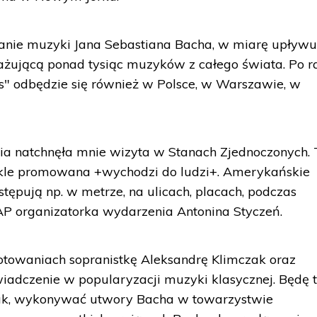
anie muzyki Jana Sebastiana Bacha, w miarę upływ
gażującą ponad tysiąc muzyków z całego świata. Po r
s" odbędzie się również w Polsce, w Warszawie, w
nia natchnęła mnie wizyta w Stanach Zjednoczonych.
ykle promowana +wychodzi do ludzi+. Amerykańskie
pują np. w metrze, na ulicach, placach, podczas
P organizatorka wydarzenia Antonina Styczeń.
towaniach sopranistkę Aleksandrę Klimczak oraz
wiadczenie w popularyzacji muzyki klasycznej. Będę t
zak, wykonywać utwory Bacha w towarzystwie