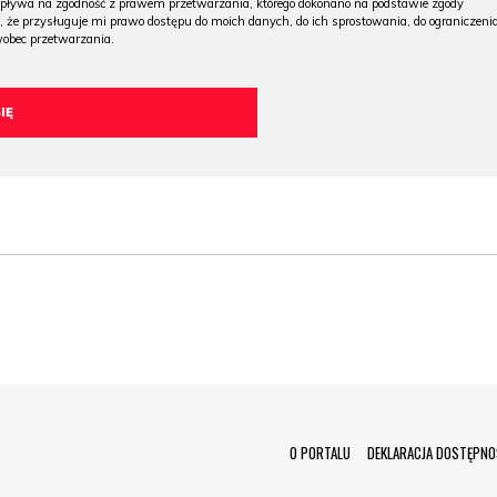
wpływa na zgodność z prawem przetwarzania, którego dokonano na podstawie zgody
, że przysługuje mi prawo dostępu do moich danych, do ich sprostowania, do ograniczeni
wobec przetwarzania.
Menu Footer
O PORTALU
DEKLARACJA DOSTĘPNO