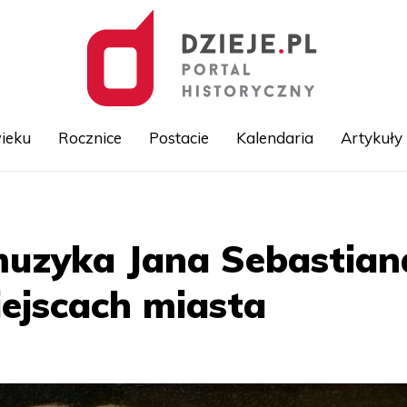
ieku
Rocznice
Postacie
Kalendaria
Artykuły
Przejdź
do
treści
uzyka Jana Sebastian
ejscach miasta