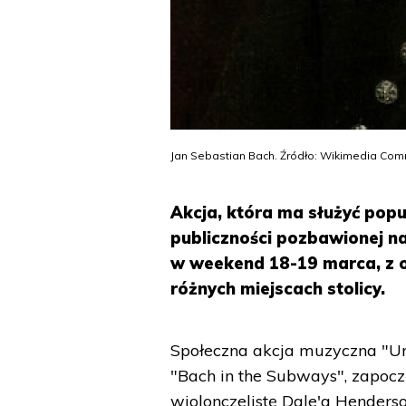
Jan Sebastian Bach. Źródło: Wikimedia Co
Akcja, która ma służyć pop
publiczności pozbawionej na
w weekend 18-19 marca, z o
różnych miejscach stolicy.
Społeczna akcja muzyczna "Ur
"Bach in the Subways", zapoc
wiolonczelistę Dale'a Hender