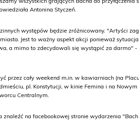
zamy wszystkich grających Bacha do przyłączenia s
owiedziała Antonina Styczeń.
zinnych występów będzie zróżnicowany. "Artyści zag
iasta. Jest to ważny aspekt akcji ponieważ sytuacja
wa, a mimo to zdecydowali się wystąpić za darmo" -
ć przez cały weekend m.in. w kawiarniach (na Plac
eściu, pl. Konstytucji, w kinie Femina i na Nowym
 Dworcu Centralnym.
 znaleźć na facebookowej stronie wydarzenia "Bach 