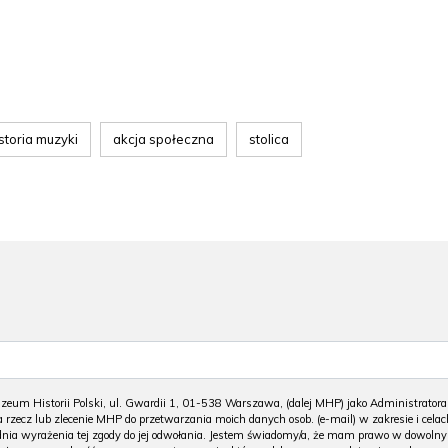
storia muzyki
akcja społeczna
stolica
m Historii Polski, ul. Gwardii 1, 01-538 Warszawa, (dalej MHP) jako Administratora
 rzecz lub zlecenie MHP do przetwarzania moich danych osob. (e-mail) w zakresie i celac
 dnia wyrażenia tej zgody do jej odwołania. Jestem świadomy/a, że mam prawo w dowoln