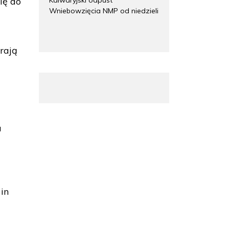
ię do
Wniebowzięcia NMP od niedzieli
rają
u
in