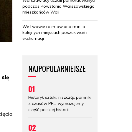
Warszawiacy uczcili pomordowanych
podczas Powstania Warszawskiego
mieszkańców Woli
We Lwowie rozmawiano m.in. o
kolejnych miejscach poszukiwań i
ekshumacji
NAJPOPULARNIEJSZE
 się
01
Historyk sztuki: niszcząc pomniki
z czasów PRL, wymazujemy
część polskiej historii
ięcia
02