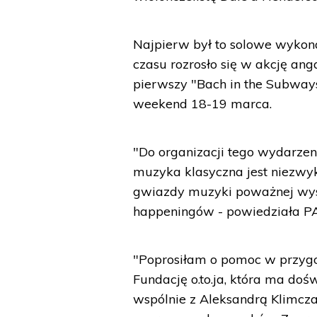
Najpierw był to solowe wykon
czasu rozrosło się w akcję an
pierwszy "Bach in the Subway
weekend 18-19 marca.
"Do organizacji tego wydarze
muzyka klasyczna jest niezw
gwiazdy muzyki poważnej wystę
happeningów - powiedziała PA
"Poprosiłam o pomoc w przygo
Fundację o.to.ja, która ma doś
wspólnie z Aleksandrą Klimc