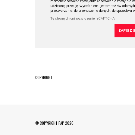
momencie odwołać zgodę oraz że odwołanie zgody nie 
udzielonej przed jej wycofaniem. Jestem też świadomy/a
przetwarzania, do przenoszenia danych, do sprzeciwu 
COPYRIGHT
© COPYRIGHT PAP 2026