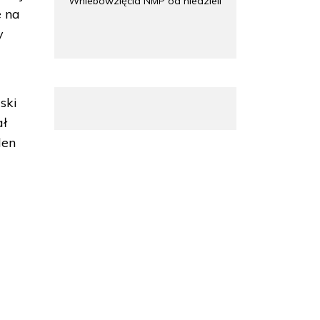
Wniebowzięcia NMP od niedzieli
e na
y
ski
ał
den