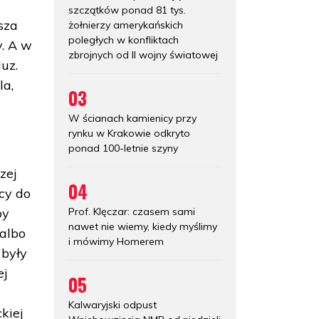
szczątków ponad 81 tys.
sza
żołnierzy amerykańskich
poległych w konfliktach
y. A w
zbrojnych od II wojny światowej
uz.
la,
03
W ścianach kamienicy przy
rynku w Krakowie odkryto
ponad 100-letnie szyny
zej
04
cy do
Prof. Klęczar: czasem sami
by
nawet nie wiemy, kiedy myślimy
 albo
i mówimy Homerem
 były
ej
05
Kalwaryjski odpust
kiej