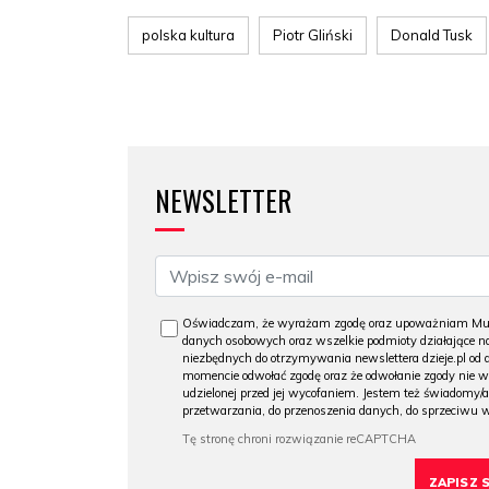
polska kultura
Piotr Gliński
Donald Tusk
NEWSLETTER
Oświadczam, że wyrażam zgodę oraz upoważniam Muzeu
danych osobowych oraz wszelkie podmioty działające na
niezbędnych do otrzymywania newslettera dzieje.pl od
momencie odwołać zgodę oraz że odwołanie zgody nie 
udzielonej przed jej wycofaniem. Jestem też świadomy/a
przetwarzania, do przenoszenia danych, do sprzeciwu 