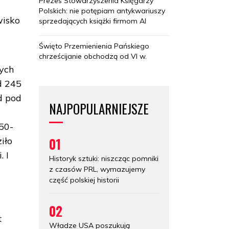
Prezes Stowarzyszenia Księgarzy
Polskich: nie potępiam antykwariuszy
wisko
sprzedających książki firmom AI
Święto Przemienienia Pańskiego
chrześcijanie obchodzą od VI w.
cych
d 245
d pod
NAJPOPULARNIEJSZE
 50-
01
iło
. I
Historyk sztuki: niszcząc pomniki
z czasów PRL, wymazujemy
część polskiej historii
02
t
Władze USA poszukują