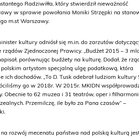
antego Radziwiłła, który stwierdził nieważność
awy w sprawie powołania Moniki Strzępki na stano
ego m.st Warszawy.
nister kultury odniósł się m.in. do zarzutów dotyczą
e rządów Zjednoczonej Prawicy. „Budżet 2015 – 3 ml
apisał, porównując budżety na kulturę. Dodał, że rzą
olskim artystom specjalną ulgę podatkową, która
e ich dochodów. „To D. Tusk odebrał ludziom kultury
róciliśmy go w 2018r. W 2015r. MKIDN współprowadz
y. Obecnie to 62 muzea i 31 teatrów, oper i filharmonii
ealnych. Przemilczę, ile było za Pana czasów” –
ki.
a rozwój mecenatu państwa nad polską kulturą jes