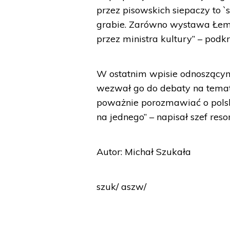
przez pisowskich siepaczy to `
grabie. Zarówno wystawa Łempi
przez ministra kultury” – podkre
W ostatnim wpisie odnoszącym 
wezwał go do debaty na temat 
poważnie porozmawiać o polski
na jednego” – napisał szef reso
Autor: Michał Szukała
szuk/ aszw/