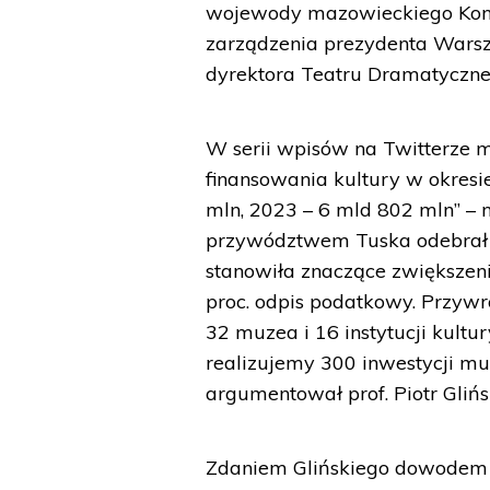
wojewody mazowieckiego Konst
zarządzenia prezydenta Warsz
dyrektora Teatru Dramatyczn
W serii wpisów na Twitterze mi
finansowania kultury w okresi
mln, 2023 – 6 mld 802 mln” – n
przywództwem Tuska odebrał p
stanowiła znaczące zwiększeni
proc. odpis podatkowy. Przyw
32 muzea i 16 instytucji kultur
realizujemy 300 inwestycji muz
argumentował prof. Piotr Glińs
Zdaniem Glińskiego dowodem n