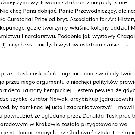
ażniejszymi wystawami sztuki oraz nagrody, które
„Nie chcę Pana dobijać, Panie Przewodniczący, ale na
 Curatorial Prize od bryt. Association for Art Histor
kopanego, gdzie tworzymy właśnie kolejny oddział M
rnictwu i narciarstwu. Podobnie jak wystawy Chagal
i (!) innych wspaniałych wystaw ostatnim czasie…” –
 przez Tuska oskarżeń o ograniczanie swobody twórc
go przez niego argumentu o niechęci polityków prawi
art deco Tamary Łempickiej. „Jestem pewien, że gdy
rdzo szybko kurator Nowak, arcybiskup Jędraszewski
wód, by zamknąć jej usta i zabronić tworzyć” – mówił
ki powiedział, że oglądana przez Donalda Tusk prac t
Narodowym w Krakowie została przygotowana we
je nt. domniemanych prześladowań sztuki T. Łempic