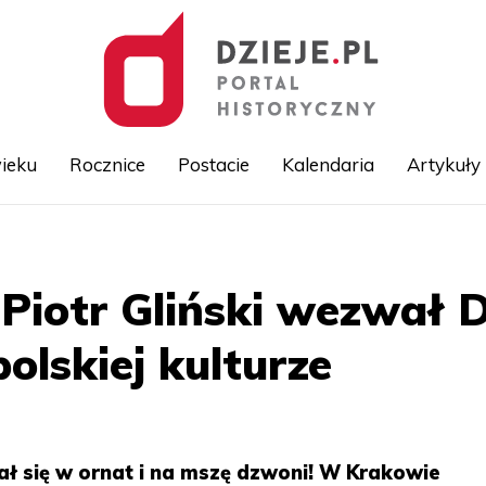
ieku
Rocznice
Postacie
Kalendaria
Artykuły
Przejdź
do
treści
Piotr Gliński wezwał 
olskiej kulturze
ł się w ornat i na mszę dzwoni! W Krakowie