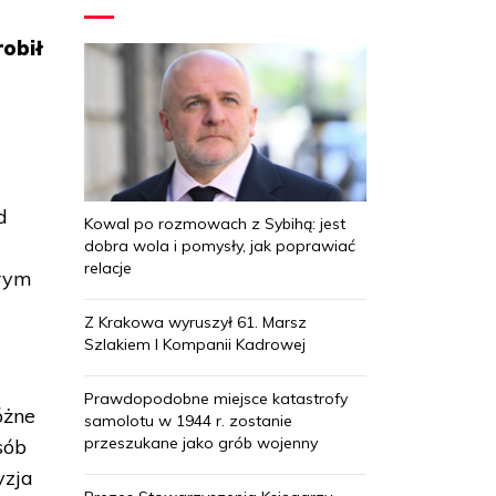
robił
e
d
Kowal po rozmowach z Sybihą: jest
dobra wola i pomysły, jak poprawiać
relacje
órym
Z Krakowa wyruszył 61. Marsz
Szlakiem I Kompanii Kadrowej
Prawdopodobne miejsce katastrofy
óżne
samolotu w 1944 r. zostanie
przeszukane jako grób wojenny
sób
yzja