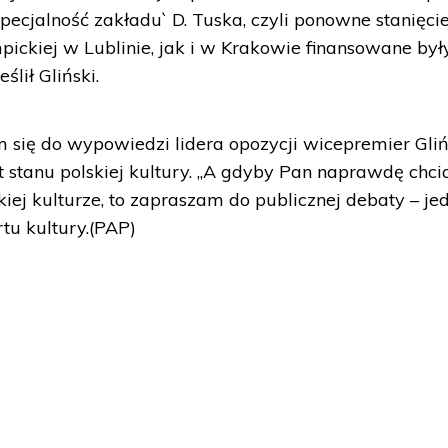
specjalność zakładu` D. Tuska, czyli ponowne stanięci
ckiej w Lublinie, jak i w Krakowie finansowane był
ślił Gliński.
się do wypowiedzi lidera opozycji wicepremier Gliń
stanu polskiej kultury. „A gdyby Pan naprawdę chci
ej kulturze, to zapraszam do publicznej debaty – je
rtu kultury.(PAP)