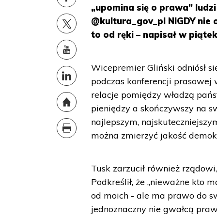
„upomina się o prawa” ludzi
@kultura_gov_pl NIGDY nie o
to od ręki – napisał w piąte
Wicepremier Gliński odniósł s
podczas konferencji prasowej
relacje pomiędzy władzą pań
pieniędzy a skończywszy na s
najlepszym, najskuteczniejs
można zmierzyć jakość demokra
Tusk zarzucił również rządowi
Podkreślił, że „nieważne kto m
od moich - ale ma prawo do sw
jednoznaczny nie gwałcą prawa