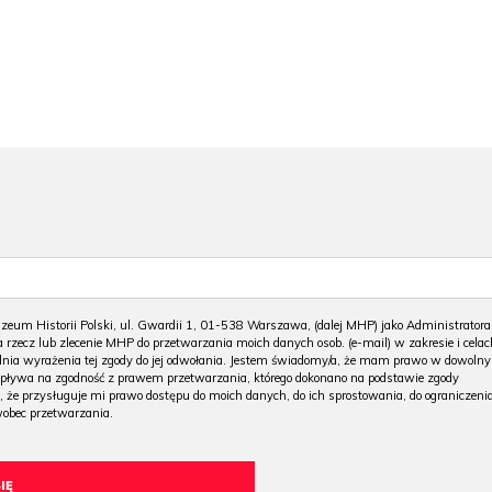
m Historii Polski, ul. Gwardii 1, 01-538 Warszawa, (dalej MHP) jako Administratora
 rzecz lub zlecenie MHP do przetwarzania moich danych osob. (e-mail) w zakresie i celac
 dnia wyrażenia tej zgody do jej odwołania. Jestem świadomy/a, że mam prawo w dowoln
wpływa na zgodność z prawem przetwarzania, którego dokonano na podstawie zgody
, że przysługuje mi prawo dostępu do moich danych, do ich sprostowania, do ograniczeni
wobec przetwarzania.