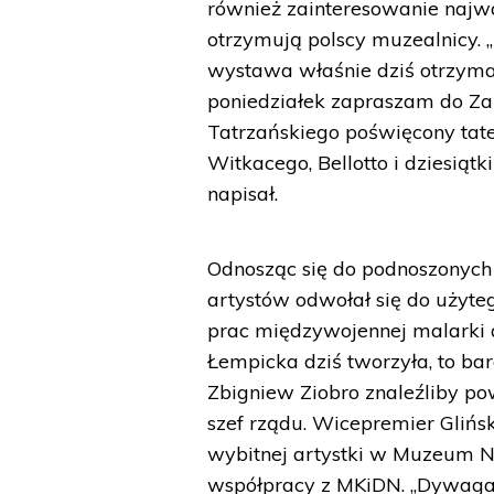
również zainteresowanie najw
otrzymują polscy muzealnicy. 
wystawa właśnie dziś otrzymała
poniedziałek zapraszam do Za
Tatrzańskiego poświęcony tate
Witkacego, Bellotto i dziesiątk
napisał.
Odnosząc się do podnoszonych
artystów odwołał się do użyte
prac międzywojennej malarki 
Łempicka dziś tworzyła, to ba
Zbigniew Ziobro znaleźliby po
szef rządu. Wicepremier Glińs
wybitnej artystki w Muzeum 
współpracy z MKiDN. „Dywagac