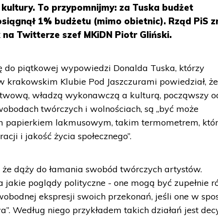
 kultury. To przypomnijmy: za Tuska budżet
siągnął 1% budżetu (mimo obietnic). Rząd PiS z
k na Twitterze szef MKiDN Piotr Gliński.
ię do piątkowej wypowiedzi Donalda Tuska, którzy
 w krakowskim Klubie Pod Jaszczurami powiedział, ż
stwową, władzą wykonawczą a kulturą, począwszy o
wobodach twórczych i wolnościach, są „być może
zym papierkiem lakmusowym, takim termometrem, kt
cji i jakość życia społecznego”.
, że dąży do łamania swobód twórczych artystów.
a jakie poglądy polityczne - one mogą być zupełnie r
obodnej ekspresji swoich przekonań, jeśli one w spo
”. Według niego przykładem takich działań jest dec