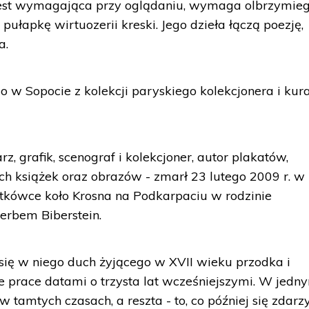
jest wymagająca przy oglądaniu, wymaga olbrzymie
pułapkę wirtuozerii kreski. Jego dzieła łączą poezję,
a.
 w Sopocie z kolekcji paryskiego kolekcjonera i kur
z, grafik, scenograf i kolekcjoner, autor plakatów,
ych książek oraz obrazów - zmarł 23 lutego 2009 r. w
ratkówce koło Krosna na Podkarpaciu w rodzinie
herbem Biberstein.
 się w niego duch żyjącego w XVII wieku przodka i
 prace datami o trzysta lat wcześniejszymi. W jedn
tamtych czasach, a reszta - to, co później się zdarzy