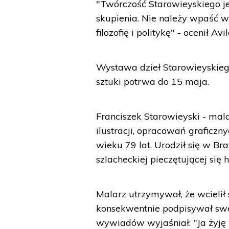
"Twórczość Starowieyskiego 
skupienia. Nie należy wpaść w 
filozofię i politykę" - ocenił Avil
Wystawa dzieł Starowieyskiego
sztuki potrwa do 15 maja.
Franciszek Starowieyski - malar
ilustracji, opracowań graficzn
wieku 79 lat. Urodził się w B
szlacheckiej pieczętującej się 
Malarz utrzymywał, że wcielił
konsekwentnie podpisywał swe
wywiadów wyjaśniał: "Ja żyję w 