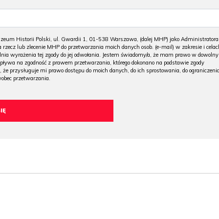
m Historii Polski, ul. Gwardii 1, 01-538 Warszawa, (dalej MHP) jako Administratora
 rzecz lub zlecenie MHP do przetwarzania moich danych osob. (e-mail) w zakresie i celac
 dnia wyrażenia tej zgody do jej odwołania. Jestem świadomy/a, że mam prawo w dowoln
wpływa na zgodność z prawem przetwarzania, którego dokonano na podstawie zgody
, że przysługuje mi prawo dostępu do moich danych, do ich sprostowania, do ograniczeni
wobec przetwarzania.