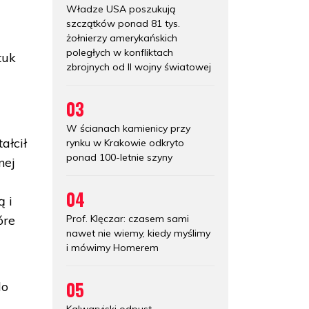
Władze USA poszukują
szczątków ponad 81 tys.
żołnierzy amerykańskich
poległych w konfliktach
tuk
zbrojnych od II wojny światowej
03
W ścianach kamienicy przy
ałcił
rynku w Krakowie odkryto
ponad 100-letnie szyny
nej
04
ą i
Prof. Klęczar: czasem sami
óre
nawet nie wiemy, kiedy myślimy
i mówimy Homerem
05
lo
Kalwaryjski odpust