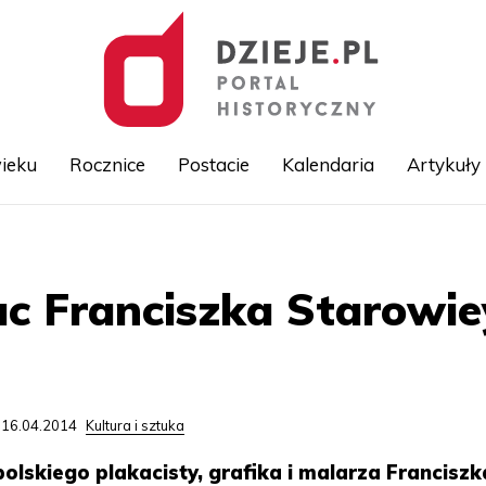
ieku
Rocznice
Postacie
Kalendaria
Artykuły
Przejdź
do
treści
c Franciszka Starowie
 16.04.2014
Kultura i sztuka
polskiego plakacisty, grafika i malarza Franciszk