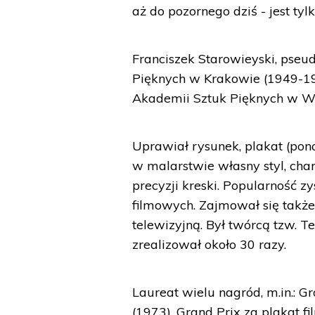
aż do pozornego dziś - jest ty
Franciszek Starowieyski, pseu
Pięknych w Krakowie (1949-19
Akademii Sztuk Pięknych w W
Uprawiał rysunek, plakat (pona
w malarstwie własny styl, char
precyzji kreski. Popularność zy
filmowych. Zajmował się także
telewizyjną. Był twórcą tzw. 
zrealizował około 30 razy.
Laureat wielu nagród, m.in.: 
(1973), Grand Prix za plakat f