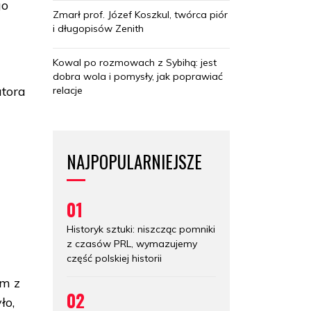
go
Zmarł prof. Józef Koszkul, twórca piór
i długopisów Zenith
Kowal po rozmowach z Sybihą: jest
dobra wola i pomysły, jak poprawiać
atora
relacje
NAJPOPULARNIEJSZE
01
Historyk sztuki: niszcząc pomniki
z czasów PRL, wymazujemy
część polskiej historii
ym z
02
ło,