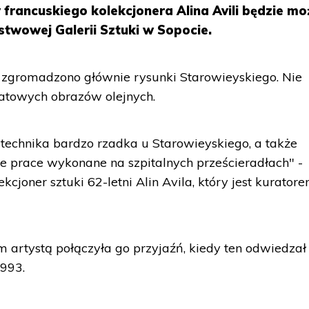
francuskiego kolekcjonera Alina Avili będzie m
twowej Galerii Sztuki w Sopocie.
zgromadzono głównie rysunki Starowieyskiego. Nie
atowych obrazów olejnych.
 technika bardzo rzadka u Starowieyskiego, a także
e prace wykonane na szpitalnych prześcieradłach" -
cjoner sztuki 62-letni Alin Avila, który jest kurator
m artystą połączyła go przyjaźń, kiedy ten odwiedza
1993.