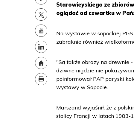
Starowieyskiego ze zbiorów 
oglądać od czwartku w Pańs
Na wystawie w sopockiej PGS 
zabraknie również wielkoform
"Są także obrazy na drewnie -
dziwne nigdzie nie pokazywan
poinformował PAP paryski kolek
wystawy w Sopocie.
Marszand wyjaśnił, że z polski
stolicy Francji w latach 1983-