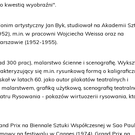
lko kwestią wyobraźni".
donim artystyczny Jan Byk, studiował na Akademii Sz
52), m.in. w pracowni Wojciecha Weissa oraz na
arszawie (1952-1955).
d 300 prac), malarstwo ścienne i scenografię. Wykszt
akteryzujący się m.in. rysunkową formą o kaligraficz
skał w latach 60. jako autor plakatów teatralnych i
 malarstwem, grafiką użytkową, scenografią teatraln
Teatru Rysowania - pokazów wirtuozerii rysowania, kt
Grand Prix na Biennale Sztuki Współczesnej w Sao Pau
ilmowy na festiwalu w Cannes (1974), Grand Prix na