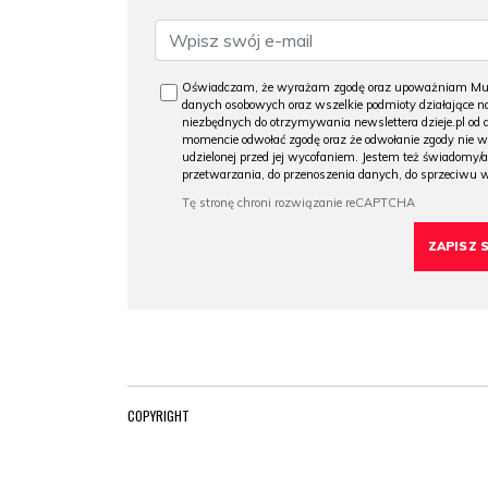
Oświadczam, że wyrażam zgodę oraz upoważniam Muzeu
danych osobowych oraz wszelkie podmioty działające na
niezbędnych do otrzymywania newslettera dzieje.pl od
momencie odwołać zgodę oraz że odwołanie zgody nie 
udzielonej przed jej wycofaniem. Jestem też świadomy/a
przetwarzania, do przenoszenia danych, do sprzeciwu 
COPYRIGHT