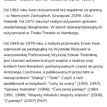
Od 1962 roku Axer reżyserował też regularnie za granicą
- w Niemczech Zachodnich, Szwajcarii, ZSRR, USA i
Holandii. Od 1972 roku był stałym reżyserem-gościem
wiedeńskiego Burgtheater. W latach dziewięćdziesiątych
reżyserował w Thalia Theater w Hamburgu.
Od 1949 do 1979 roku, z małymi przerwami, Erwin Axer
zajmował się pedagogiką na Wydziale Reżyserii w
warszawskiej Państwowej Wyższej Szkole Teatralnej.
Jest również autorem licznych esejów o teatrze oraz
krótkich form literackich, porównywanych często do prozy
Antoniego Czechowa, a publikowanych przez lata w
miesięcznikach "Dialog" i "Teatr". Część z nich
opublikował w książkach: "Listy ze sceny" (1955, 1957),
"Sprawy teatralne" (1966), "Ćwiczenia pamięci" (1984,
1991, 1998), "Kłopoty młodości, kłopoty starości" (2006),
"Z pamięci" (2007).(PAP)