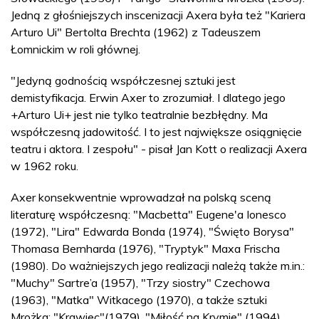
Jedną z głośniejszych inscenizacji Axera była też "Kariera
Arturo Ui" Bertolta Brechta (1962) z Tadeuszem
Łomnickim w roli głównej.
"Jedyną godnością współczesnej sztuki jest
demistyfikacja. Erwin Axer to zrozumiał. I dlatego jego
+Arturo Ui+ jest nie tylko teatralnie bezbłędny. Ma
współczesną jadowitość. I to jest największe osiągnięcie
teatru i aktora. I zespołu" - pisał Jan Kott o realizacji Axera
w 1962 roku.
Axer konsekwentnie wprowadzał na polską sceną
literaturę współczesną: "Macbetta" Eugene'a Ionesco
(1972), "Lira" Edwarda Bonda (1974), "Święto Borysa"
Thomasa Bernharda (1976), "Tryptyk" Maxa Frischa
(1980). Do ważniejszych jego realizacji należą także m.in.:
"Muchy" Sartre’a (1957), "Trzy siostry" Czechowa
(1963), "Matka" Witkacego (1970), a także sztuki
Mrożka: "Krawiec"(1979), "Miłość na Krymie" (1994).