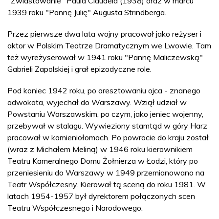
"Zwiastowanie" Paula Claudela (1938) oraz w marcu
1939 roku "Pannę Julię" Augusta Strindberga.
Przez pierwsze dwa lata wojny pracował jako reżyser i
aktor w Polskim Teatrze Dramatycznym we Lwowie. Tam
też wyreżyserował w 1941 roku "Pannę Maliczewską"
Gabrieli Zapolskiej i grał epizodyczne role.
Pod koniec 1942 roku, po aresztowaniu ojca - znanego
adwokata, wyjechał do Warszawy. Wziął udział w
Powstaniu Warszawskim, po czym, jako jeniec wojenny,
przebywał w stalagu. Wywieziony stamtąd w góry Harz
pracował w kamieniołomach. Po powrocie do kraju został
(wraz z Michałem Meliną) w 1946 roku kierownikiem
Teatru Kameralnego Domu Żołnierza w Łodzi, który po
przeniesieniu do Warszawy w 1949 przemianowano na
Teatr Współczesny. Kierował tą sceną do roku 1981. W
latach 1954-1957 był dyrektorem połączonych scen
Teatru Współczesnego i Narodowego.