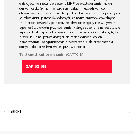
działające na rzecz lub zlecenie MHP do przetwarzania moich
danych osob. (e-mail) w zakresie i celach niezbędnych do
otrzymywania newslettera dzieje.pl od dnia wyrażenia tej zgody do
jej odwołania. Jestem świadomy/a, że mam prawo w dowolnym
momencie odwołać zgodę oraz że odwołanie zgody nie wpływa na
zgodność z prawem przetwarzania, którego dokonano na podstawie
zgody udzielonej przed jej wycofaniem. Jestem też świadomy/a, że
przysługuje mi prawo dostępu do moich danych, do ich
sprostowania, do ograniczenia przetwarzania, do przenoszenia
danych, do sprzeciwu wobec przetwarzania.
COPYRIGHT