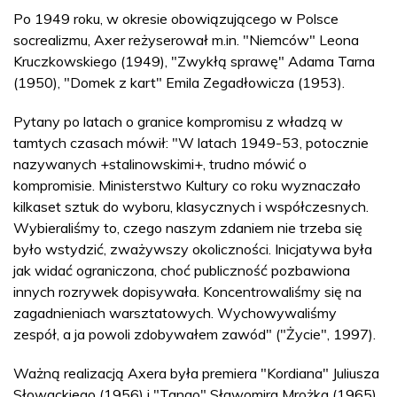
Po 1949 roku, w okresie obowiązującego w Polsce
socrealizmu, Axer reżyserował m.in. "Niemców" Leona
Kruczkowskiego (1949), "Zwykłą sprawę" Adama Tarna
(1950), "Domek z kart" Emila Zegadłowicza (1953).
Pytany po latach o granice kompromisu z władzą w
tamtych czasach mówił: "W latach 1949-53, potocznie
nazywanych +stalinowskimi+, trudno mówić o
kompromisie. Ministerstwo Kultury co roku wyznaczało
kilkaset sztuk do wyboru, klasycznych i współczesnych.
Wybieraliśmy to, czego naszym zdaniem nie trzeba się
było wstydzić, zważywszy okoliczności. Inicjatywa była
jak widać ograniczona, choć publiczność pozbawiona
innych rozrywek dopisywała. Koncentrowaliśmy się na
zagadnieniach warsztatowych. Wychowywaliśmy
zespół, a ja powoli zdobywałem zawód" ("Życie", 1997).
Ważną realizacją Axera była premiera "Kordiana" Juliusza
Słowackiego (1956) i "Tango" Sławomira Mrożka (1965).