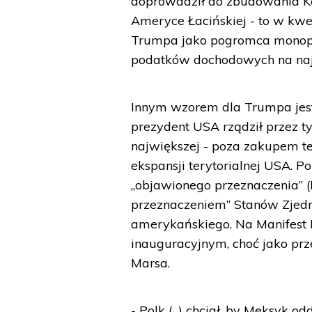
doprowadził do zbudowania Ka
Ameryce Łacińskiej - to w kw
Trumpa jako pogromca monopol
podatków dochodowych na najb
Innym wzorem dla Trumpa jest
prezydent USA rządził przez ty
największej - poza zakupem te
ekspansji terytorialnej USA. P
„objawionego przeznaczenia” (
przeznaczeniem” Stanów Zjedno
amerykańskiego. Na Manifest
inauguracyjnym, choć jako prz
Marsa.
- Polk (...) chciał, by Meksyk