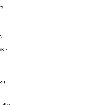
a i
ty
o
na -
a i
, albo