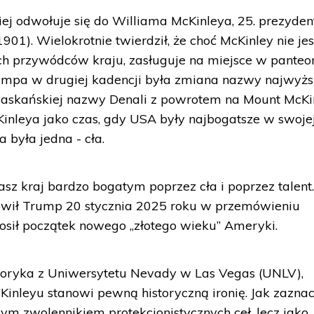
iej odwołuje się do Williama McKinleya, 25. prezyden
1). Wielokrotnie twierdził, że choć McKinley nie jes
ch przywódców kraju, zasługuje na miejsce w panteon
rumpa w drugiej kadencji była zmiana nazwy najwyż
laskańskiej nazwy Denali z powrotem na Mount McKin
inleya jako czas, gdy USA były najbogatsze w swoje
a była jedna - cła.
asz kraj bardzo bogatym poprzez cła i poprzez talent.
ił Trump 20 stycznia 2025 roku w przemówieniu
osił początek nowego „złotego wieku” Ameryki.
toryka z Uniwersytetu Nevady w Las Vegas (UNLV),
nleyu stanowi pewną historyczną ironię. Jak zaznac
m zwolennikiem protekcjonistycznych ceł, lecz jako