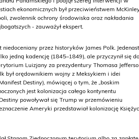
nału Panamskiego i podjął szereg interwencji w
estiach ekonomicznych był przeciwieństwem McKinley
i, zwolennik ochrony środowiska oraz nakładania
ogatszych - zauważył ekspert.
 niedoceniany przez historyków James Polk. Jedenas
lko jedną kadencję (1845–1849), ale przyczynił się d
rytorium Luizjany za prezydentury Thomasa Jefferso
olk był orędownikiem wojny z Meksykiem i idei
Manifest Destiny), mówiącej o tym, że „boskim
czonych jest kolonizacja całego kontynentu
 Destiny powoływał się Trump w przemówieniu
eznaczenie Ameryki przedstawiał kolonizację Księżyc
 oddał Stanom Zjednoczonym terytorium albo za zapłatę