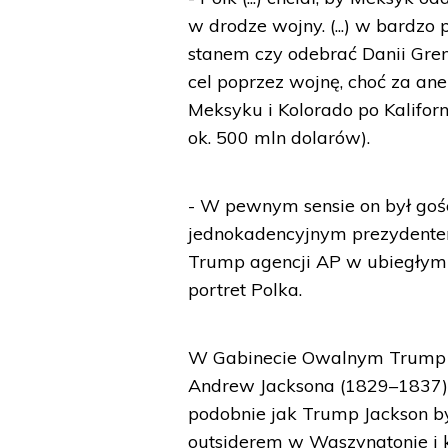
w drodze wojny. (...) w bardz
stanem czy odebrać Danii Gren
cel poprzez wojnę, choć za an
Meksyku i Kolorado po Kaliforn
ok. 500 mln dolarów).
- W pewnym sensie on był gości
jednokadencyjnym prezydentem
Trump agencji AP w ubiegłym
portret Polka.
W Gabinecie Owalnym Trump z
Andrew Jacksona (1829–1837).
podobnie jak Trump Jackson b
outsiderem w Waszyngtonie i k