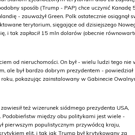
o podobny sposób (Trump - PAP) chce uczynić Kanadę 5
landię - zauważył Green. Polk ostatecznie osiągnął s
ektowane terytorium, sięgające od dzisiejszego Nowe
ię, i tak zapłacił 15 mln dolarów (obecnie równowart
em od nieruchomości. On był - wielu ludzi tego nie 
, ale był bardzo dobrym prezydentem - powiedział
 roku, pokazując zainstalowany w Gabinecie Owaln
awiesił też wizerunek siódmego prezydenta USA,
 Podobieństw między obu politykami jest wiele -
ył pierwszym populistycznym przywódcą kraju,
rytykiem elit, i tak jak Trump był krytykowany za