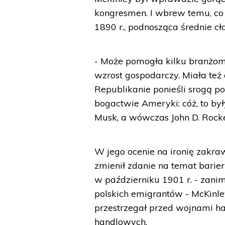
kongresmen. I wbrew temu, co 
1890 r., podnosząca średnie cł
- Może pomogła kilku branżom,
wzrost gospodarczy. Miała też
Republikanie ponieśli srogą p
bogactwie Ameryki: cóż, to były
Musk, a wówczas John D. Rocke
W jego ocenie na ironię zakra
zmienił zdanie na temat bari
w październiku 1901 r. - zanim
polskich emigrantów - McKinle
przestrzegał przed wojnami h
handlowych.