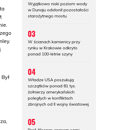
Wyjątkowo niski poziom wody
ta
w Dunaju odsłonił pozostałości
starożytnego mostu
t
ie.
03
szego
ley.
W ścianach kamienicy przy
rynku w Krakowie odkryto
j
ponad 100-letnie szyny
04
 Był
Władze USA poszukują
szczątków ponad 81 tys.
żołnierzy amerykańskich
poległych w konfliktach
zbrojnych od II wojny światowej
05
za,
Prof. Klęczar: czasem sami