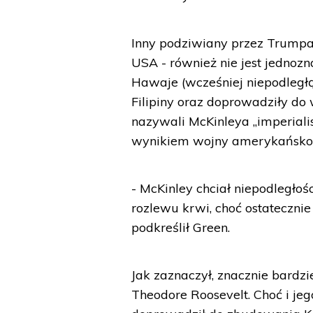
Inny podziwiany przez Trumpa 
USA - również nie jest jednoz
Hawaje (wcześniej niepodległ
Filipiny oraz doprowadziły do
nazywali McKinleya „imperiali
wynikiem wojny amerykańsko-h
- McKinley chciał niepodległoś
rozlewu krwi, choć ostatecznie
podkreślił Green.
Jak zaznaczył, znacznie bardz
Theodore Roosevelt. Choć i je