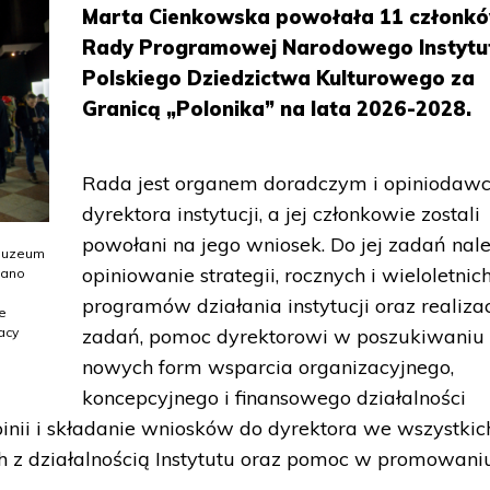
Marta Cienkowska powołała 11 członk
Rady Programowej Narodowego Instytu
Polskiego Dziedzictwa Kulturowego za
Granicą „Polonika” na lata 2026-2028.
Rada jest organem doradczym i opiniodaw
dyrektora instytucji, a jej członkowie zostali
powołani na jego wniosek. Do jej zadań nal
 Muzeum
opiniowanie strategii, rocznych i wieloletnic
wano
programów działania instytucji oraz realizacj
e
acy
zadań, pomoc dyrektorowi w poszukiwaniu
nowych form wsparcia organizacyjnego,
koncepcyjnego i finansowego działalności
pinii i składanie wniosków do dyrektora we wszystkic
h z działalnością Instytutu oraz pomoc w promowani