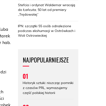
Stefcia i ordynat Waldemar wracają
do Łańcuta; 50 lat od premiery
„Trędowatej”
IPN: szczątki 55 osób odnalezione
 Kuba
podczas ekshumacji w Ostrówkach i
Marek
Woli Ostrowieckiej
r hab.
NAJPOPULARNIEJSZE
adzi
01
Historyk sztuki: niszcząc pomniki
z czasów PRL, wymazujemy
ch
część polskiej historii
ści
robek