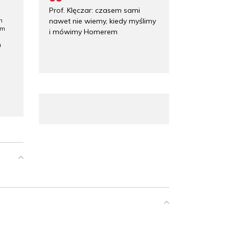
Prof. Klęczar: czasem sami
nawet nie wiemy, kiedy myślimy
h
ym
i mówimy Homerem
a