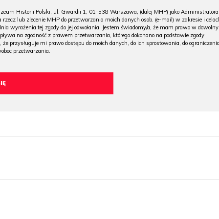
m Historii Polski, ul. Gwardii 1, 01-538 Warszawa, (dalej MHP) jako Administratora
 rzecz lub zlecenie MHP do przetwarzania moich danych osob. (e-mail) w zakresie i celac
 dnia wyrażenia tej zgody do jej odwołania. Jestem świadomy/a, że mam prawo w dowoln
wpływa na zgodność z prawem przetwarzania, którego dokonano na podstawie zgody
, że przysługuje mi prawo dostępu do moich danych, do ich sprostowania, do ograniczeni
wobec przetwarzania.