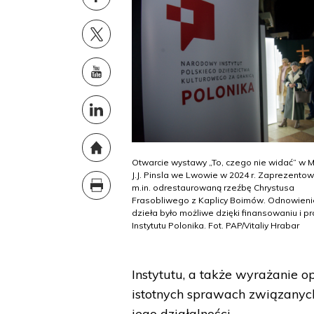
Otwarcie wystawy „To, czego nie widać” w
J.J. Pinsla we Lwowie w 2024 r. Zaprezento
m.in. odrestaurowaną rzeźbę Chrystusa
Frasobliwego z Kaplicy Boimów. Odnowieni
dzieła było możliwe dzięki finansowaniu i pr
Instytutu Polonika. Fot. PAP/Vitaliy Hrabar
Instytutu, a także wyrażanie o
istotnych sprawach związanyc
jego działalności.