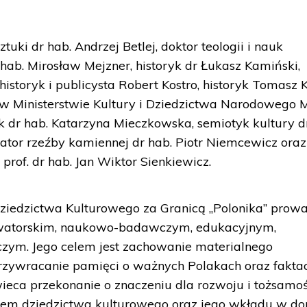
tuki dr hab. Andrzej Betlej, doktor teologii i nauk
r hab. Mirosław Mejzner, historyk dr Łukasz Kamiński,
historyk i publicysta Robert Kostro, historyk Tomasz
 w Ministerstwie Kultury i Dziedzictwa Narodowego 
k dr hab. Katarzyna Mieczkowska, semiotyk kultury d
tor rzeźby kamiennej dr hab. Piotr Niemcewicz oraz
r prof. dr hab. Jan Wiktor Sienkiewicz.
Dziedzictwa Kulturowego za Granicą „Polonika” prow
erwatorskim, naukowo-badawczym, edukacyjnym,
zym. Jego celem jest zachowanie materialnego
przywracanie pamięci o ważnych Polakach oraz fakta
świeca przekonanie o znaczeniu dla rozwoju i tożsamo
ajem dziedzictwa kulturowego oraz jego wkładu w do