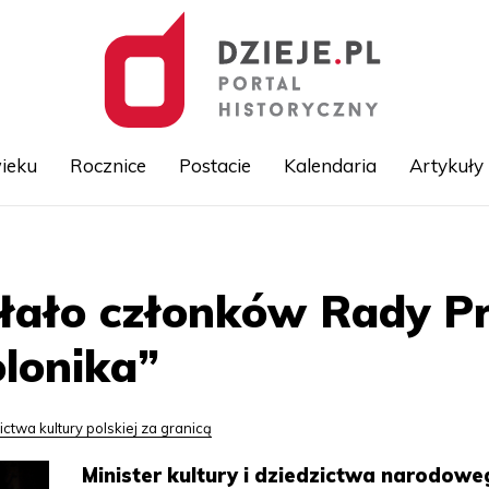
ieku
Rocznice
Postacie
Kalendaria
Artykuły
Przejdź
do
treści
ało członków Rady P
olonika”
ctwa kultury polskiej za granicą
Minister kultury i dziedzictwa narodowe