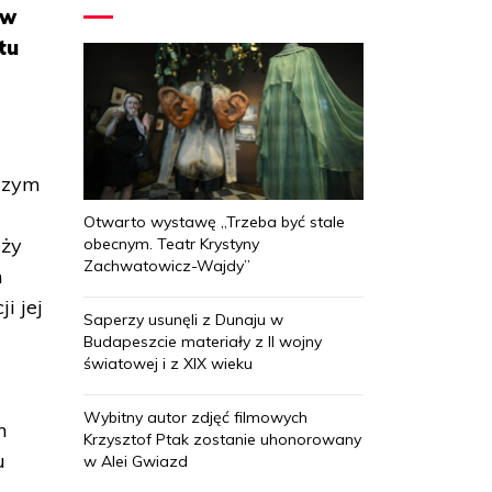
ów
tu
czym
Otwarto wystawę „Trzeba być stale
eży
obecnym. Teatr Krystyny
Zachwatowicz-Wajdy”
h
i jej
Saperzy usunęli z Dunaju w
Budapeszcie materiały z II wojny
światowej i z XIX wieku
Wybitny autor zdjęć filmowych
h
Krzysztof Ptak zostanie uhonorowany
u
w Alei Gwiazd