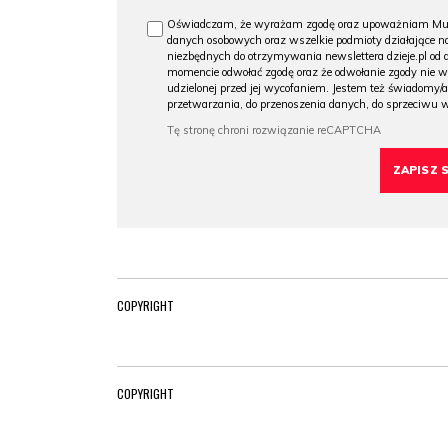
Oświadczam, że wyrażam zgodę oraz upoważniam Muzeu
danych osobowych oraz wszelkie podmioty działające na
niezbędnych do otrzymywania newslettera dzieje.pl od
momencie odwołać zgodę oraz że odwołanie zgody nie 
udzielonej przed jej wycofaniem. Jestem też świadomy/a
przetwarzania, do przenoszenia danych, do sprzeciwu 
COPYRIGHT
COPYRIGHT