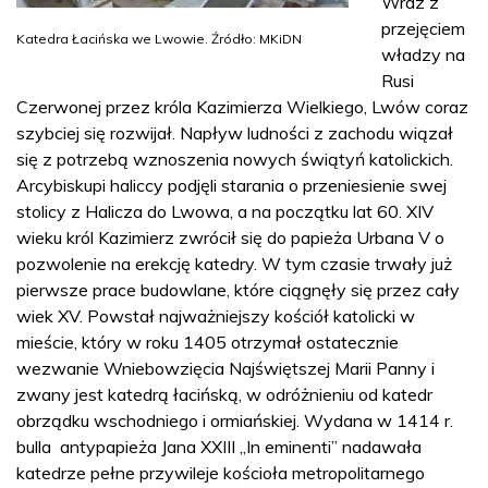
Wraz z
przejęciem
Katedra Łacińska we Lwowie. Źródło: MKiDN
władzy na
Rusi
Czerwonej przez króla Kazimierza Wielkiego, Lwów coraz
szybciej się rozwijał. Napływ ludności z zachodu wiązał
się z potrzebą wznoszenia nowych świątyń katolickich.
Arcybiskupi haliccy podjęli starania o przeniesienie swej
stolicy z Halicza do Lwowa, a na początku lat 60. XIV
wieku król Kazimierz zwrócił się do papieża Urbana V o
pozwolenie na erekcję katedry. W tym czasie trwały już
pierwsze prace budowlane, które ciągnęły się przez cały
wiek XV. Powstał najważniejszy kościół katolicki w
mieście, który w roku 1405 otrzymał ostatecznie
wezwanie Wniebowzięcia Najświętszej Marii Panny i
zwany jest katedrą łacińską, w odróżnieniu od katedr
obrządku wschodniego i ormiańskiej. Wydana w 1414 r.
bulla antypapieża Jana XXIII „In eminenti” nadawała
katedrze pełne przywileje kościoła metropolitarnego