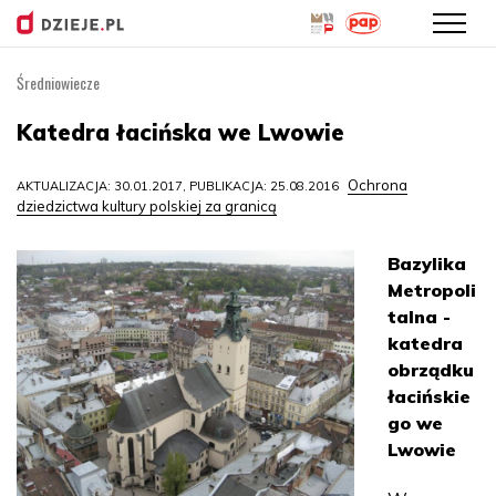
Średniowiecze
Przejdź
do
Katedra łacińska we Lwowie
treści
Ochrona
AKTUALIZACJA: 30.01.2017, PUBLIKACJA: 25.08.2016
dziedzictwa kultury polskiej za granicą
Bazylika
Metropoli
talna -
katedra
obrządku
łacińskie
go we
Lwowie