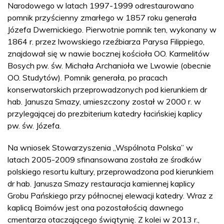
Narodowego w latach 1997-1999 odrestaurowano
pomnik przyścienny zmarłego w 1857 roku generała
Józefa Dwernickiego. Pierwotnie pomnik ten, wykonany w
1864 r. przez lwowskiego rzeźbiarza Parysa Filippiego,
znajdował się w nawie bocznej kościoła OO. Karmelitów
Bosych pw. św. Michała Archanioła we Lwowie (obecnie
OO. Studytów). Pomnik generała, po pracach
konserwatorskich przeprowadzonych pod kierunkiem dr
hab. Janusza Smazy, umieszczony został w 2000 r. w
przylegającej do prezbiterium katedry łacińskiej kaplicy
pw. św. Józefa.
Na wniosek Stowarzyszenia „Wspólnota Polska” w
latach 2005-2009 sfinansowana została ze środków
polskiego resortu kultury, przeprowadzona pod kierunkiem
dr hab. Janusza Smazy restauracja kamiennej kaplicy
Grobu Pańskiego przy północnej elewacji katedry. Wraz z
kaplicą Boimów jest ona pozostałością dawnego
cmentarza otaczającego świątynię. Z kolei w 2013 r.,