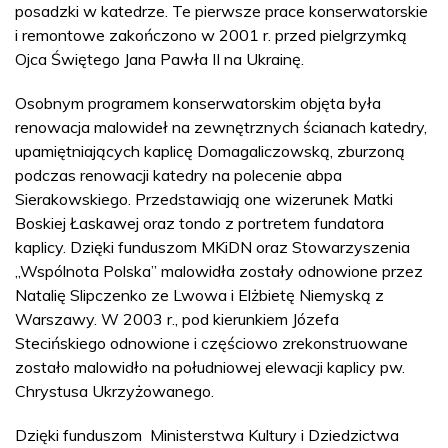
posadzki w katedrze. Te pierwsze prace konserwatorskie
i remontowe zakończono w 2001 r. przed pielgrzymką
Ojca Świętego Jana Pawła II na Ukrainę.
Osobnym programem konserwatorskim objęta była
renowacja malowideł na zewnętrznych ścianach katedry,
upamiętniających kaplicę Domagaliczowską, zburzoną
podczas renowacji katedry na polecenie abpa
Sierakowskiego. Przedstawiają one wizerunek Matki
Boskiej Łaskawej oraz tondo z portretem fundatora
kaplicy. Dzięki funduszom MKiDN oraz Stowarzyszenia
„Wspólnota Polska” malowidła zostały odnowione przez
Natalię Slipczenko ze Lwowa i Elżbietę Niemyską z
Warszawy. W 2003 r., pod kierunkiem Józefa
Stecińskiego odnowione i częściowo zrekonstruowane
zostało malowidło na południowej elewacji kaplicy pw.
Chrystusa Ukrzyżowanego.
Dzięki funduszom Ministerstwa Kultury i Dziedzictwa