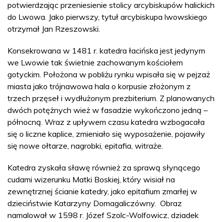
potwierdzając przeniesienie stolicy arcybiskupów halickich
do Lwowa. Jako pierwszy, tytuł arcybiskupa lwowskiego
otrzymał Jan Rzeszowski.
Konsekrowana w 1481 r. katedra łacińska jest jedynym
we Lwowie tak świetnie zachowanym kościołem
gotyckim. Położona w pobliżu rynku wpisała się w pejzaż
miasta jako trójnawowa hala o korpusie złożonym z
trzech przęseł i wydłużonym prezbiterium. Z planowanych
dwóch potężnych wież w fasadzie wykończono jedną –
północną. Wraz z upływem czasu katedra wzbogacała
się o liczne kaplice, zmieniało się wyposażenie, pojawiły
się nowe ołtarze, nagrobki, epitafia, witraże.
Katedra zyskała sławę również za sprawą słynącego
cudami wizerunku Matki Boskiej, który wisiał na
zewnętrznej ścianie katedry, jako epitafium zmarłej w
dzieciństwie Katarzyny Domagaliczówny. Obraz
namalował w 1598 r. Józef Szolc-Wolfowicz, dziadek