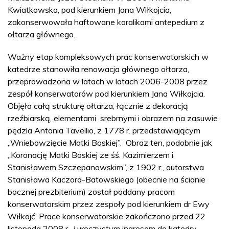
Kwiatkowska, pod kierunkiem Jana Wiłkojcia,
zakonserwowała haftowane koralikami antepedium z
ołtarza głównego.
Ważny etap kompleksowych prac konserwatorskich w
katedrze stanowiła renowacja głównego ołtarza,
przeprowadzona w latach w latach 2006-2008 przez
zespół konserwatorów pod kierunkiem Jana Wiłkojcia.
Objęła całą strukturę ołtarza, łącznie z dekoracją
rzeźbiarską, elementami srebrnymi i obrazem na zasuwie
pędzla Antonia Tavellio, z 1778 r. przedstawiającym
„Wniebowzięcie Matki Boskiej”. Obraz ten, podobnie jak
„Koronację Matki Boskiej ze śś. Kazimierzem i
Stanisławem Szczepanowskim”, z 1902 r., autorstwa
Stanisława Kaczora-Batowskiego (obecnie na ścianie
bocznej prezbiterium) został poddany pracom
konserwatorskim przez zespoły pod kierunkiem dr Ewy
Wiłkojć. Prace konserwatorskie zakończono przed 22
listopada 2008 r. i uroczystym ingresem do katedry