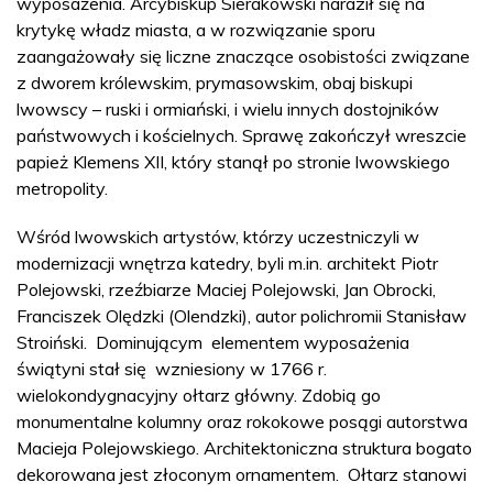
wyposażenia. Arcybiskup Sierakowski naraził się na
krytykę władz miasta, a w rozwiązanie sporu
zaangażowały się liczne znaczące osobistości związane
z dworem królewskim, prymasowskim, obaj biskupi
lwowscy – ruski i ormiański, i wielu innych dostojników
państwowych i kościelnych. Sprawę zakończył wreszcie
papież Klemens XII, który stanął po stronie lwowskiego
metropolity.
Wśród lwowskich artystów, którzy uczestniczyli w
modernizacji wnętrza katedry, byli m.in. architekt Piotr
Polejowski, rzeźbiarze Maciej Polejowski, Jan Obrocki,
Franciszek Olędzki (Olendzki), autor polichromii Stanisław
Stroiński. Dominującym elementem wyposażenia
świątyni stał się wzniesiony w 1766 r.
wielokondygnacyjny ołtarz główny. Zdobią go
monumentalne kolumny oraz rokokowe posągi autorstwa
Macieja Polejowskiego. Architektoniczna struktura bogato
dekorowana jest złoconym ornamentem. Ołtarz stanowi