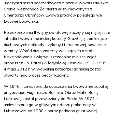
uroczysta msza poprzedzająca złożenie w warszawskim
Grobie Nieznanego Żołnierza ekshumowanych z
Cmentarza Obrońców Lwowa prochów poległego we
Lwowie bojownika.
Po zakończeniu II wojny światowej zaczęły się najcięższe
lata dla Lwowa i łacińskiej katedry. Groziło jej zamknięcie,
duchownych dotknęły szykany i terror nowej, sowieckiej
władzy. Wśród duszpasterzy walczących o stałe
funkcjonowanie świątyni szczególne miejsce zajął
proboszcz - o. Rafał (Władysław) Kiernicki (1912-1995).
4 maja 2012 r. w lwowskiej katedrze łacińskiej został
otwarty jego proces beatyfikacyjny.
W 1946 r. zmuszono do opuszczenia Lwowa metropolitę
arcybiskupa Eugeniusza Baziaka. Obraz Matki Bożej
Łaskawej został przewieziony do Polski. W 1974 r.
umieszczono go w głównym ołtarzu prokatedry w
Lubaczowie. W 1980 r. obraz poddano gruntownej