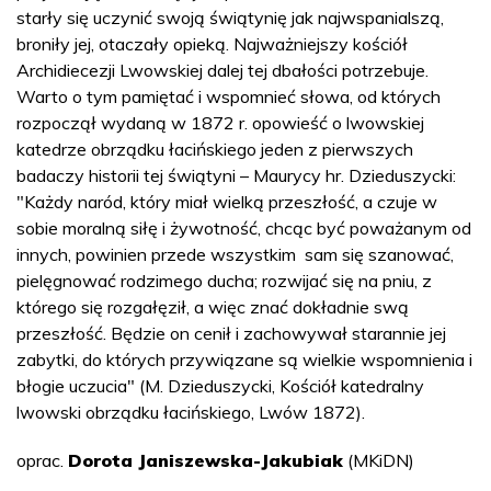
starły się uczynić swoją świątynię jak najwspanialszą,
broniły jej, otaczały opieką. Najważniejszy kościół
Archidiecezji Lwowskiej dalej tej dbałości potrzebuje.
Warto o tym pamiętać i wspomnieć słowa, od których
rozpoczął wydaną w 1872 r. opowieść o lwowskiej
katedrze obrządku łacińskiego jeden z pierwszych
badaczy historii tej świątyni – Maurycy hr. Dzieduszycki:
"Każdy naród, który miał wielką przeszłość, a czuje w
sobie moralną siłę i żywotność, chcąc być poważanym od
innych, powinien przede wszystkim sam się szanować,
pielęgnować rodzimego ducha; rozwijać się na pniu, z
którego się rozgałęził, a więc znać dokładnie swą
przeszłość. Będzie on cenił i zachowywał starannie jej
zabytki, do których przywiązane są wielkie wspomnienia i
błogie uczucia" (M. Dzieduszycki, Kościół katedralny
lwowski obrządku łacińskiego, Lwów 1872).
oprac.
Dorota Janiszewska-Jakubiak
(MKiDN)