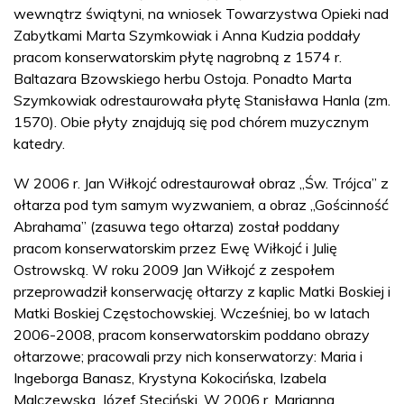
wewnątrz świątyni, na wniosek Towarzystwa Opieki nad
Zabytkami Marta Szymkowiak i Anna Kudzia poddały
pracom konserwatorskim płytę nagrobną z 1574 r.
Baltazara Bzowskiego herbu Ostoja. Ponadto Marta
Szymkowiak odrestaurowała płytę Stanisława Hanla (zm.
1570). Obie płyty znajdują się pod chórem muzycznym
katedry.
W 2006 r. Jan Wiłkojć odrestaurował obraz „Św. Trójca” z
ołtarza pod tym samym wyzwaniem, a obraz „Gościnność
Abrahama” (zasuwa tego ołtarza) został poddany
pracom konserwatorskim przez Ewę Wiłkojć i Julię
Ostrowską. W roku 2009 Jan Wiłkojć z zespołem
przeprowadził konserwację ołtarzy z kaplic Matki Boskiej i
Matki Boskiej Częstochowskiej. Wcześniej, bo w latach
2006-2008, pracom konserwatorskim poddano obrazy
ołtarzowe; pracowali przy nich konserwatorzy: Maria i
Ingeborga Banasz, Krystyna Kokocińska, Izabela
Malczewska, Józef Steciński. W 2006 r. Marianna