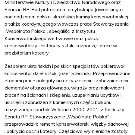
Ministerstwie Kultury i Dziedzictwa Narodowego oraz
Senacie RP. Pod patronatem arcybiskupa Jaworskiego i
pod nadzorem polsko-ukraińskiej komisji konserwatorskiej
a także koordynującego wówczas prace Stowarzyszenia
„Wspólnota Polska”, specjaliści z Instytutu
Konserwatorskiego we Lwowie oraz polscy
konserwatorzy i historycy sztuki, rozpoczęli prace w
prezbiterium katedry.
Zespołem ukraińskich i polskich specjalistów pokierował
konserwator dzieł sztuki Józef Steciński. Przeprowadzane
etapami prace polegały na oczyszczeniu i zabezpieczeniu
elementów ołtarza głównego, witraży oraz malowideł i
złoceń na ścianach i sklepieniu, uzupełnianiu ubytków i
usunięciu zabrudzeń z kamiennych części balkonu
muzycznego i portali. W latach 2000-2001, z funduszy
Senatu RP, Stowarzyszenie „Wspólnota Polska”
przeprowadziło remont konserwatorski więźby dachowej
i pokrycia dachu katedry. Częściowo wymienione zostały