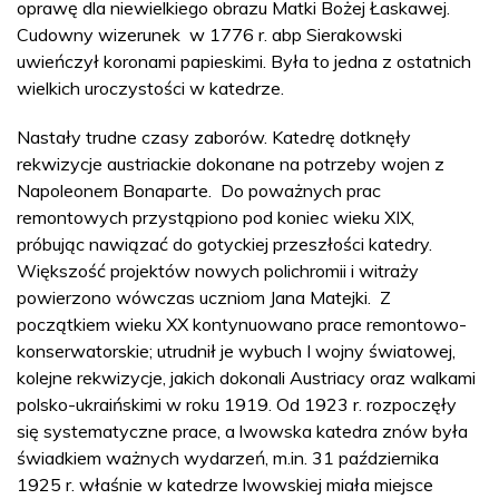
oprawę dla niewielkiego obrazu Matki Bożej Łaskawej.
Cudowny wizerunek w 1776 r. abp Sierakowski
uwieńczył koronami papieskimi. Była to jedna z ostatnich
wielkich uroczystości w katedrze.
Nastały trudne czasy zaborów. Katedrę dotknęły
rekwizycje austriackie dokonane na potrzeby wojen z
Napoleonem Bonaparte. Do poważnych prac
remontowych przystąpiono pod koniec wieku XIX,
próbując nawiązać do gotyckiej przeszłości katedry.
Większość projektów nowych polichromii i witraży
powierzono wówczas uczniom Jana Matejki. Z
początkiem wieku XX kontynuowano prace remontowo-
konserwatorskie; utrudnił je wybuch I wojny światowej,
kolejne rekwizycje, jakich dokonali Austriacy oraz walkami
polsko-ukraińskimi w roku 1919. Od 1923 r. rozpoczęły
się systematyczne prace, a lwowska katedra znów była
świadkiem ważnych wydarzeń, m.in. 31 października
1925 r. właśnie w katedrze lwowskiej miała miejsce