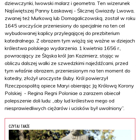
dziewczynki, lwowski malarz i geometra. Ten wizerunek
Najświętszej Panny Łaskawej - Ślicznej Gwiazdy Lwowa,
zwanej też Murkową lub Domagaliczowską, został w roku
1645 uroczyście przeniesiony do specjalnie na ten cel
wybudowanej kaplicy przylegającej do prezbiterium
katedralnego. Z obrazem tym wiążą się ważne w dziejach
królestwa polskiego wydarzenia. 1 kwietnia 1656 r.,
powracający ze Śląska król Jan Kazimierz, stojąc w
obliczu dalszej walki ze szwedzkimi najeźdźcami, przed
tym właśnie obrazem, przeniesionym na ten moment do
katedry, złożył uroczyste śluby. Król powierzył
Rzeczpospolitą opiece Maryi obierając Ją Królową Korony
Polskiej - Regina Regni Poloniae a zarazem obiecał
polepszenie doli ludu: „aby lud królestwa mego od
niesprawiedliwych ciężarów i ucisków był uwolniony”.
CZYTAJ TAKŻE