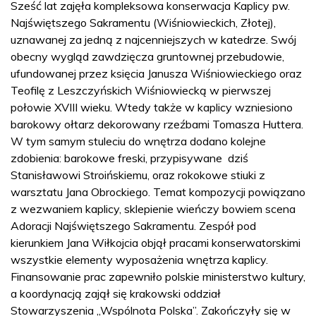
Sześć lat zajęła kompleksowa konserwacja Kaplicy pw.
Najświętszego Sakramentu (Wiśniowieckich, Złotej),
uznawanej za jedną z najcenniejszych w katedrze. Swój
obecny wygląd zawdzięcza gruntownej przebudowie,
ufundowanej przez księcia Janusza Wiśniowieckiego oraz
Teofilę z Leszczyńskich Wiśniowiecką w pierwszej
połowie XVIII wieku. Wtedy także w kaplicy wzniesiono
barokowy ołtarz dekorowany rzeźbami Tomasza Huttera.
W tym samym stuleciu do wnętrza dodano kolejne
zdobienia: barokowe freski, przypisywane dziś
Stanisławowi Stroińskiemu, oraz rokokowe stiuki z
warsztatu Jana Obrockiego. Temat kompozycji powiązano
z wezwaniem kaplicy, sklepienie wieńczy bowiem scena
Adoracji Najświętszego Sakramentu. Zespół pod
kierunkiem Jana Wiłkojcia objął pracami konserwatorskimi
wszystkie elementy wyposażenia wnętrza kaplicy.
Finansowanie prac zapewniło polskie ministerstwo kultury,
a koordynacją zajął się krakowski oddział
Stowarzyszenia „Wspólnota Polska”. Zakończyły się w