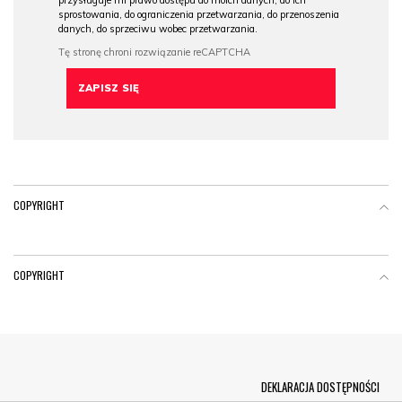
przysługuje mi prawo dostępu do moich danych, do ich
sprostowania, do ograniczenia przetwarzania, do przenoszenia
danych, do sprzeciwu wobec przetwarzania.
COPYRIGHT
COPYRIGHT
Menu Footer
DEKLARACJA DOSTĘPNOŚCI