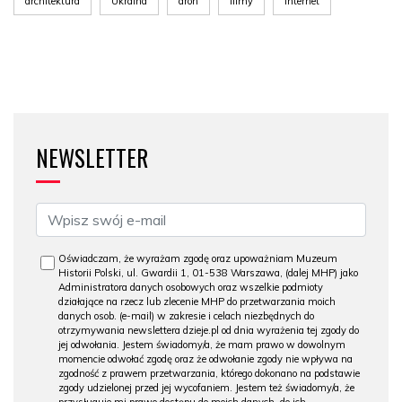
architektura
Ukraina
dron
filmy
internet
NEWSLETTER
Oświadczam, że wyrażam zgodę oraz upoważniam Muzeum
Historii Polski, ul. Gwardii 1, 01-538 Warszawa, (dalej MHP) jako
Administratora danych osobowych oraz wszelkie podmioty
działające na rzecz lub zlecenie MHP do przetwarzania moich
danych osob. (e-mail) w zakresie i celach niezbędnych do
otrzymywania newslettera dzieje.pl od dnia wyrażenia tej zgody do
jej odwołania. Jestem świadomy/a, że mam prawo w dowolnym
momencie odwołać zgodę oraz że odwołanie zgody nie wpływa na
zgodność z prawem przetwarzania, którego dokonano na podstawie
zgody udzielonej przed jej wycofaniem. Jestem też świadomy/a, że