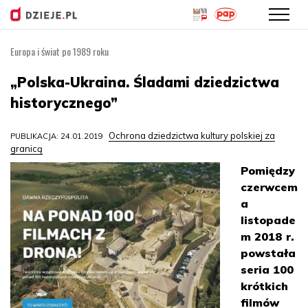
Europa i świat po 1989 roku
Przejdź
do
„Polska-Ukraina. Śladami dziedzictwa
treści
historycznego”
Ochrona dziedzictwa kultury polskiej za
PUBLIKACJA: 24.01.2019
granicą
Pomiędzy
czerwcem
a
listopade
m 2018 r.
powstała
seria 100
krótkich
filmów