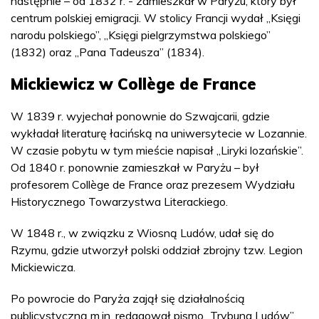
następnie – od 1832 r. - zamieszkał w Paryżu, który był
centrum polskiej emigracji. W stolicy Francji wydał „Księgi
narodu polskiego”, „Księgi pielgrzymstwa polskiego”
(1832) oraz „Pana Tadeusza” (1834).
Mickiewicz w Collège de France
W 1839 r. wyjechał ponownie do Szwajcarii, gdzie
wykładał literaturę łacińską na uniwersytecie w Lozannie.
W czasie pobytu w tym mieście napisał „Liryki lozańskie”.
Od 1840 r. ponownie zamieszkał w Paryżu – był
profesorem Collège de France oraz prezesem Wydziału
Historycznego Towarzystwa Literackiego.
W 1848 r., w związku z Wiosną Ludów, udał się do
Rzymu, gdzie utworzył polski oddział zbrojny tzw. Legion
Mickiewicza.
Po powrocie do Paryża zajął się działalnością
publicystyczną m.in. redagował pismo „Trybuna Ludów”.