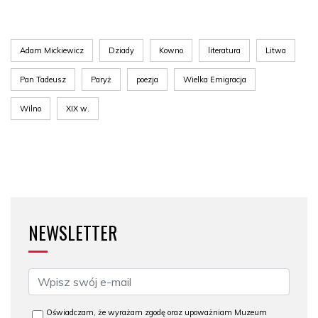
Adam Mickiewicz
Dziady
Kowno
literatura
Litwa
Pan Tadeusz
Paryż
poezja
Wielka Emigracja
Wilno
XIX w.
NEWSLETTER
Oświadczam, że wyrażam zgodę oraz upoważniam Muzeum