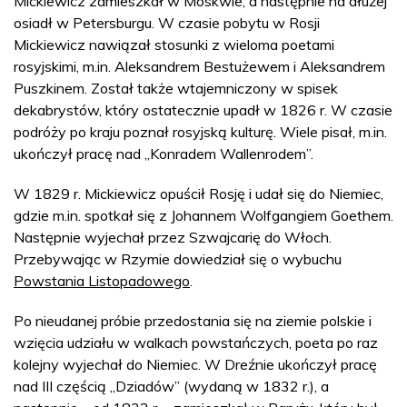
Mickiewicz zamieszkał w Moskwie, a następnie na dłużej
osiadł w Petersburgu. W czasie pobytu w Rosji
Mickiewicz nawiązał stosunki z wieloma poetami
rosyjskimi, m.in. Aleksandrem Bestużewem i Aleksandrem
Puszkinem. Został także wtajemniczony w spisek
dekabrystów, który ostatecznie upadł w 1826 r. W czasie
podróży po kraju poznał rosyjską kulturę. Wiele pisał, m.in.
ukończył pracę nad „Konradem Wallenrodem”.
W 1829 r. Mickiewicz opuścił Rosję i udał się do Niemiec,
gdzie m.in. spotkał się z Johannem Wolfgangiem Goethem.
Następnie wyjechał przez Szwajcarię do Włoch.
Przebywając w Rzymie dowiedział się o wybuchu
Powstania Listopadowego
.
Po nieudanej próbie przedostania się na ziemie polskie i
wzięcia udziału w walkach powstańczych, poeta po raz
kolejny wyjechał do Niemiec. W Dreźnie ukończył pracę
nad III częścią „Dziadów” (wydaną w 1832 r.), a