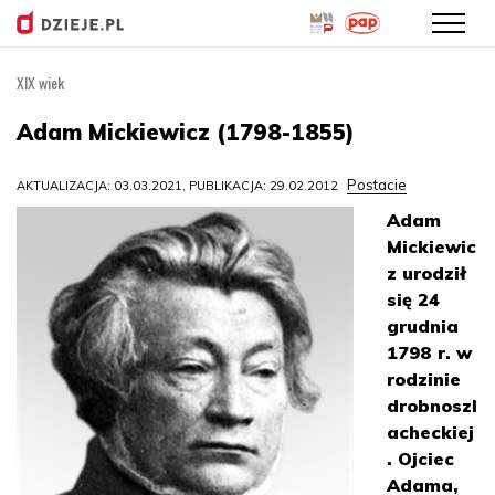
XIX wiek
Przejdź
do
Adam Mickiewicz (1798-1855)
treści
Postacie
AKTUALIZACJA: 03.03.2021, PUBLIKACJA: 29.02.2012
Adam
Mickiewic
z urodził
się 24
grudnia
1798 r. w
rodzinie
drobnoszl
acheckiej
. Ojciec
Adama,