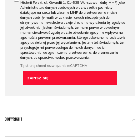
Historii Polski, ul. Gwardii 1, 01-538 Warszawa, (dalej MHP) jako
Administratora danych osobowych oraz wszelkie podmioty
działające na rzecz lub zlecenie MHP do przetwarzania moich
danych osob. (e-mail) w zakresie i celach niezbędnych do
otrzymywania newslettera dzieje.pl od dnia wyrażenia tej zgody do
jej odwołania. Jestem świadomy/a, że mam prawo w dowolnym
momencie odwołać zgodę oraz że odwołanie zgody nie wpływa na
zgodność z prawem przetwarzania, którego dokonano na podstawie
zgody udzielonej przed jej wycofaniem. Jestem też świadomy/a, że
przysługuje mi prawo dostępu do moich danych, do ich
sprostowania, do ograniczenia przetwarzania, do przenoszenia
danych, do sprzeciwu wobec przetwarzania.
COPYRIGHT