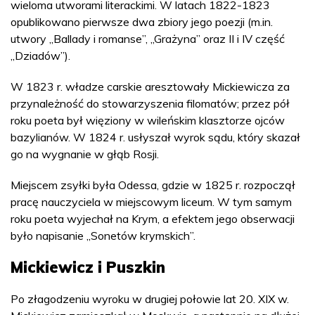
wieloma utworami literackimi. W latach 1822-1823
opublikowano pierwsze dwa zbiory jego poezji (m.in.
utwory „Ballady i romanse”, „Grażyna” oraz II i IV część
„Dziadów”).
W 1823 r. władze carskie aresztowały Mickiewicza za
przynależność do stowarzyszenia filomatów; przez pół
roku poeta był więziony w wileńskim klasztorze ojców
bazylianów. W 1824 r. usłyszał wyrok sądu, który skazał
go na wygnanie w głąb Rosji.
Miejscem zsyłki była Odessa, gdzie w 1825 r. rozpoczął
pracę nauczyciela w miejscowym liceum. W tym samym
roku poeta wyjechał na Krym, a efektem jego obserwacji
było napisanie „Sonetów krymskich”.
Mickiewicz i Puszkin
Po złagodzeniu wyroku w drugiej połowie lat 20. XIX w.