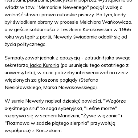
władz w tzw. "Memoriale Newerlego" podjął walkę o
wolność słowa i prawa autorskie pisarzy. Po tym, kiedy
był świadkiem obrony w procesie
Melchiora Wańkowicza
,
a w geście solidarności z Leszkiem Kołakowskim w 1966
roku wystąpił z partii, Newerly świadomie oddalił się od
życia politycznego.
Sympatyzował jednak z opozycją - zatrudnił jako swego
sekretarza
Jacka Kuronia
(po usunięciu tego ostatniego z
uniwersytetu), w razie potrzeby interweniował na rzecz
więzionych za głoszone poglądy (Stefana
Niesiołowskiego, Marka Nowakowskiego).
W sumie Newerly napisał dziesięć powieści. "Wzgórze
błękitnego snu" to saga syberyjska, "Leśne morze"
rozgrywa się w scenerii Mandżurii, "Żywe wiązanie" i
"Rozmowa w sadzie piątego sierpnia" przywołują
współpracę z Korczakiem.