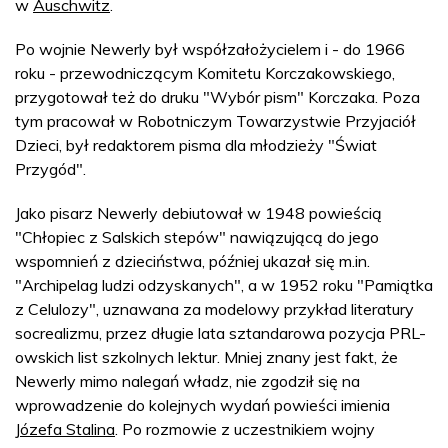
w
Auschwitz
.
Po wojnie Newerly był współzałożycielem i - do 1966
roku - przewodniczącym Komitetu Korczakowskiego,
przygotował też do druku "Wybór pism" Korczaka. Poza
tym pracował w Robotniczym Towarzystwie Przyjaciół
Dzieci, był redaktorem pisma dla młodzieży "Świat
Przygód".
Jako pisarz Newerly debiutował w 1948 powieścią
"Chłopiec z Salskich stepów" nawiązującą do jego
wspomnień z dzieciństwa, później ukazał się m.in.
"Archipelag ludzi odzyskanych", a w 1952 roku "Pamiątka
z Celulozy", uznawana za modelowy przykład literatury
socrealizmu, przez długie lata sztandarowa pozycja PRL-
owskich list szkolnych lektur. Mniej znany jest fakt, że
Newerly mimo nalegań władz, nie zgodził się na
wprowadzenie do kolejnych wydań powieści imienia
Józefa Stalina
. Po rozmowie z uczestnikiem wojny