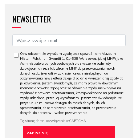
NEWSLETTER
Oświadczam, że wyrażam zgodę oraz upoważniam Muzeum
Historii Polski, ul. Gwardii 1, 01-538 Warszawa, (dalej MHP) jako
Administratora danych osobowych oraz wszelkie podmioty
działające na rzecz lub zlecenie MHP do przetwarzania moich
danych osob. (e-mail) w zakresie i celach niezbędnych do
otrzymywania newslettera dzieje.pl od dnia wyrażenia tej zgody do
jej odwołania. Jestem świadomy/a, że mam prawo w dowolnym
momencie odwołać zgodę oraz że odwołanie zgody nie wpływa na
zgodność z prawem przetwarzania, którego dokonano na podstawie
zgody udzielonej przed jej wycofaniem. Jestem też świadomy/a, że
przysługuje mi prawo dostępu do moich danych, do ich
sprostowania, do ograniczenia przetwarzania, do przenoszenia
danych, do sprzeciwu wobec przetwarzania.