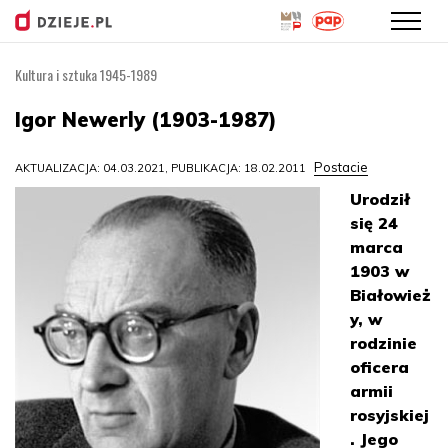
Kultura i sztuka 1945-1989
Przejdź
do
Igor Newerly (1903-1987)
treści
Postacie
AKTUALIZACJA: 04.03.2021, PUBLIKACJA: 18.02.2011
Urodził
się 24
marca
1903 w
Białowież
y, w
rodzinie
oficera
armii
rosyjskiej
. Jego