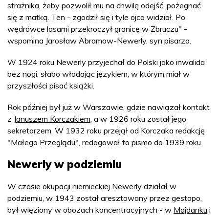
strażnika, żeby pozwolił mu na chwilę odejść, pożegnać
się z matką. Ten - zgodził się i tyle ojca widział. Po
wędrówce lasami przekroczył granicę w Zbruczu" -
wspomina Jarosław Abramow-Newerly, syn pisarza.
W 1924 roku Newerly przyjechał do Polski jako inwalida
bez nogi, słabo władając językiem, w którym miał w
przyszłości pisać książki.
Rok później był już w Warszawie, gdzie nawiązał kontakt
z
Januszem Korczakiem
, a w 1926 roku został jego
sekretarzem. W 1932 roku przejął od Korczaka redakcję
"Małego Przeglądu", redagował to pismo do 1939 roku.
Newerly w podziemiu
W czasie okupacji niemieckiej Newerly działał w
podziemiu, w 1943 został aresztowany przez gestapo,
był więziony w obozach koncentracyjnych - w
Majdanku
i