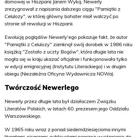
domowej w Hiszpanii Janem Wyką, Newerly
zrezygnował z napisania dalszego ciągu "Pamiątki z
Celulozy", w której główny bohater miał walczyć po
stronie sił rewolucji w Hiszpanii.
Ewolucję poglądów Newerly'ego pokazuje fakt, że autor
"Pamiątki z Celulozy" zamknął swój dorobek w 1986 roku
książką "Zostało z uczty Bogów", która długie lata nie
mogła się w kraju ukazać oficjalnie i funkcjonowała tylko
w edycji emigracyjnej (Instytutu Literackiego) i w drugim
obiegu (Niezależna Oficyna Wydawnicza NOWa).
Twórczość Newerlego
Newerly przez długie lata był działaczem Związku
Literatów Polskich, w latach 60. prezesem jego Oddziału
Warszawskiego.
W 1965 roku wraz z ponad siedemdziesięcioma innymi
literatami, pisarzami, publicystami poprzez wystąpienie do