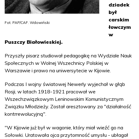
dziadek
był
carskim
Fot. PAP/CAF. Wdowiński
łowczym
w
Puszczy Białowieskiej.
Przyszły pisarz studiował pedagogikę na Wydziale Nauk
Społecznych w Wolnej Wszechnicy Polskiej w
Warszawie i prawo na uniwersytecie w Kijowie.
Podczas I wojny światowej Newerly wyjechał w głąb
Rosji, w latach 1918-1921 pracował we
Wszechzwiązkowym Leninowskim Komunistycznym
Związku Młodzieży. Został aresztowany za "działalność
kontrrewolucyjną".
"W Kijowie już był w wagonie, który miał wieźć go na
Sołowki. Uratowała ojca przytomność umysłu - ubłagał