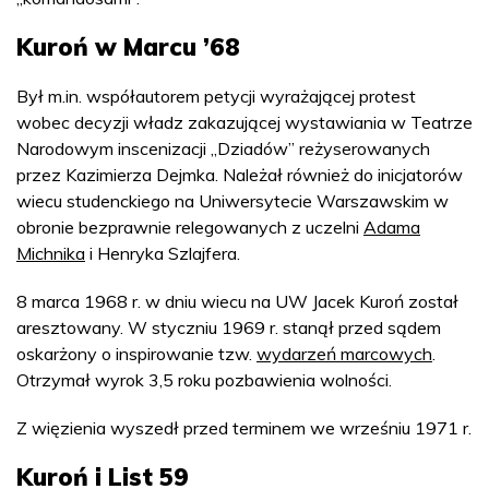
Kuroń w Marcu ’68
Był m.in. współautorem petycji wyrażającej protest
wobec decyzji władz zakazującej wystawiania w Teatrze
Narodowym inscenizacji „Dziadów” reżyserowanych
przez Kazimierza Dejmka. Należał również do inicjatorów
wiecu studenckiego na Uniwersytecie Warszawskim w
obronie bezprawnie relegowanych z uczelni
Adama
Michnika
i Henryka Szlajfera.
8 marca 1968 r. w dniu wiecu na UW Jacek Kuroń został
aresztowany. W styczniu 1969 r. stanął przed sądem
oskarżony o inspirowanie tzw.
wydarzeń marcowych
.
Otrzymał wyrok 3,5 roku pozbawienia wolności.
Z więzienia wyszedł przed terminem we wrześniu 1971 r.
Kuroń i List 59