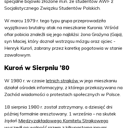
specjalne bojówki złożone m.in. ze studentów AWF z
Socjalistycznego Związku Studentów Polskich.
W marcu 1979 r. tego typu grupa przeprowadziła
wyjątkowo brutalny atak na mieszkanie Kuronia. Wśród
ofiar pobicia znaleźli się jego najbliżsi: żona Grażyna (Gaja),
syn Maciej, który doznał wstrząsu mózgu oraz ojciec -
Henryk Kuroń, zabrany przez karetkę pogotowia w stanie
zawałowym.
Kuroń w Sierpniu ’80
W 1980 r. w czasie
letnich strajków
w jego mieszkaniu
działał ośrodek informacyjny, z którego przekazywano na
Zachód wiadomości o protestach społecznych w Polsce.
18 sierpnia 1980 r. został zatrzymany, a dziesięć dni
później formalnie aresztowany. 1 września – na skutek
żądań
Międzyzakładowego Komitetu Strajkowego
wyszedł na wolność razem z kilkunastoma innymi