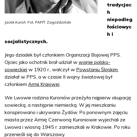
tradycjac
h
niepodleg
Jacek Kuroń. Fot. PAP/T. Zagoździński
łościowyc
h i
socjalistycznych.
Jego dziadek był członkiem Organizacji Bojowej PPS.
Ojciec jako ochotnik brał udział w
wojnie polsko-
sowieckiej
w 1920 r., walczył w
Powstaniu Śląskim
,
działał w PPS, a w czasie II wojny światowej był
członkiem
Armii Krajowej
.
We Lwowie rodzina Kuroniów przeżyła najpierw okupację
sowiecką, a następnie niemiecką. W jej mieszkaniu
konspirowano i ukrywano Żydów. Po ponownym zajęciu
miasta przez Armię Czerwoną Kuroniowie wyjechali ze
Lwowa i wiosną 1945 r. zamieszkali w Krakowie. Po roku
przenieśli się do Warszawy.