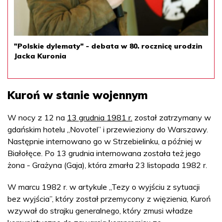
"Polskie dylematy" - debata w 80. rocznicę urodzin
Jacka Kuronia
Kuroń w stanie wojennym
W nocy z 12 na
13 grudnia 1981 r.
został zatrzymany w
gdańskim hotelu „Novotel” i przewieziony do Warszawy.
Następnie internowano go w Strzebielinku, a później w
Białołęce. Po 13 grudnia internowana została też jego
żona - Grażyna (Gaja), która zmarła 23 listopada 1982 r.
W marcu 1982 r. w artykule „Tezy o wyjściu z sytuacji
bez wyjścia”, który został przemycony z więzienia, Kuroń
wzywał do strajku generalnego, który zmusi władze