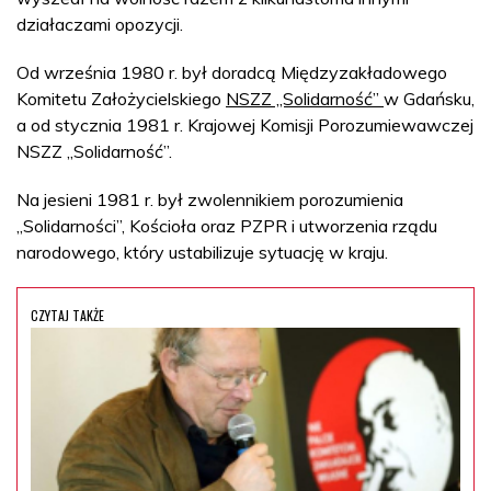
działaczami opozycji.
Od września 1980 r. był doradcą Międzyzakładowego
Komitetu Założycielskiego
NSZZ „Solidarność”
w Gdańsku,
a od stycznia 1981 r. Krajowej Komisji Porozumiewawczej
NSZZ „Solidarność”.
Na jesieni 1981 r. był zwolennikiem porozumienia
„Solidarności”, Kościoła oraz PZPR i utworzenia rządu
narodowego, który ustabilizuje sytuację w kraju.
CZYTAJ TAKŻE