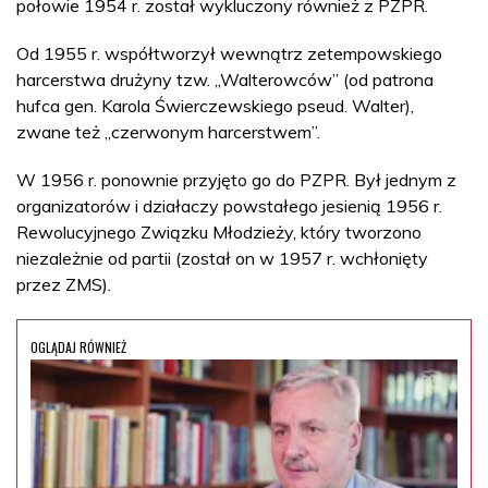
połowie 1954 r. został wykluczony również z PZPR.
Od 1955 r. współtworzył wewnątrz zetempowskiego
harcerstwa drużyny tzw. „Walterowców” (od patrona
hufca gen. Karola Świerczewskiego pseud. Walter),
zwane też „czerwonym harcerstwem”.
W 1956 r. ponownie przyjęto go do PZPR. Był jednym z
organizatorów i działaczy powstałego jesienią 1956 r.
Rewolucyjnego Związku Młodzieży, który tworzono
niezależnie od partii (został on w 1957 r. wchłonięty
przez ZMS).
OGLĄDAJ RÓWNIEŻ