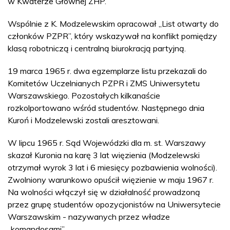
w Kwaterze Głównej ZHP.
Wspólnie z K. Modzelewskim opracował „List otwarty do
członków PZPR”, który wskazywał na konflikt pomiędzy
klasą robotniczą i centralną biurokracją partyjną.
19 marca 1965 r. dwa egzemplarze listu przekazali do
Komitetów Uczelnianych PZPR i ZMS Uniwersytetu
Warszawskiego. Pozostałych kilkanaście
rozkolportowano wśród studentów. Następnego dnia
Kuroń i Modzelewski zostali aresztowani.
W lipcu 1965 r. Sąd Wojewódzki dla m. st. Warszawy
skazał Kuronia na karę 3 lat więzienia (Modzelewski
otrzymał wyrok 3 lat i 6 miesięcy pozbawienia wolności).
Zwolniony warunkowo opuścił więzienie w maju 1967 r.
Na wolności włączył się w działalność prowadzoną
przez grupę studentów opozycjonistów na Uniwersytecie
Warszawskim - nazywanych przez władze
„komandosami”.