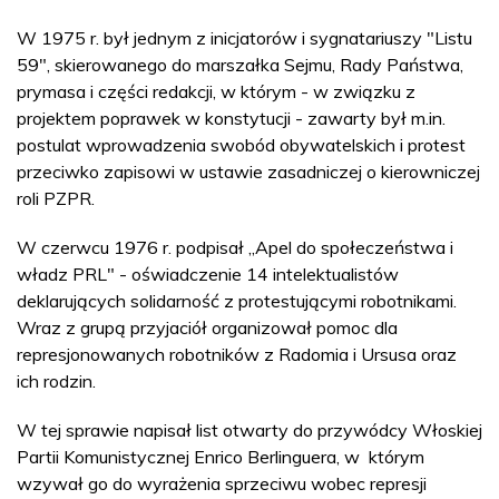
W 1975 r. był jednym z inicjatorów i sygnatariuszy "Listu
59", skierowanego do marszałka Sejmu, Rady Państwa,
prymasa i części redakcji, w którym - w związku z
projektem poprawek w konstytucji - zawarty był m.in.
postulat wprowadzenia swobód obywatelskich i protest
przeciwko zapisowi w ustawie zasadniczej o kierowniczej
roli PZPR.
W czerwcu 1976 r. podpisał „Apel do społeczeństwa i
władz PRL" - oświadczenie 14 intelektualistów
deklarujących solidarność z protestującymi robotnikami.
Wraz z grupą przyjaciół organizował pomoc dla
represjonowanych robotników z Radomia i Ursusa oraz
ich rodzin.
W tej sprawie napisał list otwarty do przywódcy Włoskiej
Partii Komunistycznej Enrico Berlinguera, w którym
wzywał go do wyrażenia sprzeciwu wobec represji