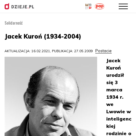
Solidarność
Przejdź
do
Jacek Kuroń (1934-2004)
treści
Postacie
AKTUALIZACJA: 16.02.2021, PUBLIKACJA: 27.05.2009
Jacek
Kuroń
urodził
się 3
marca
1934 r.
we
Lwowie w
inteligenc
kiej
rodzinie o