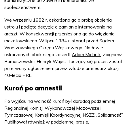
komunistyczne do zawarcia kompromisu ze
społeczeństwem.
We wrześniu 1982 r. oskarżono go o próbę obalenia
ustroju i podjęto decyzję o zamianie internowania na
areszt. W konsekwencji przeniesiono go do więzienia
mokotowskiego. W lipcu 1984 r. stanął przed Sądem
Warszawskiego Okręgu Wojskowego. Na ławie
oskarżonych obok niego zasiedli
Adam Michnik
, Zbigniew
Romaszewski i Henryk Wujec. Toczący się proces został
przerwany ogłoszeniem przez władze amnestii z okazji
40-lecia PRL.
Kuroń po amnestii
Po wyjściu na wolność Kuroń był doradcą podziemnej
Regionalnej Komisji Wykonawczej Mazowsze i
Tymczasowej Komisji Koordynacyjnej NSZZ „Solidarność”
.
Publikował również w podziemnej prasie.