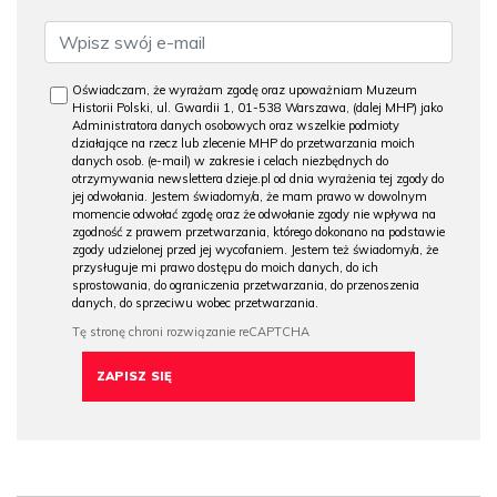
Oświadczam, że wyrażam zgodę oraz upoważniam Muzeum
Historii Polski, ul. Gwardii 1, 01-538 Warszawa, (dalej MHP) jako
Administratora danych osobowych oraz wszelkie podmioty
działające na rzecz lub zlecenie MHP do przetwarzania moich
danych osob. (e-mail) w zakresie i celach niezbędnych do
otrzymywania newslettera dzieje.pl od dnia wyrażenia tej zgody do
jej odwołania. Jestem świadomy/a, że mam prawo w dowolnym
momencie odwołać zgodę oraz że odwołanie zgody nie wpływa na
zgodność z prawem przetwarzania, którego dokonano na podstawie
zgody udzielonej przed jej wycofaniem. Jestem też świadomy/a, że
przysługuje mi prawo dostępu do moich danych, do ich
sprostowania, do ograniczenia przetwarzania, do przenoszenia
danych, do sprzeciwu wobec przetwarzania.