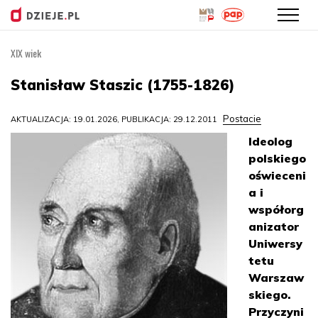
XIX wiek
Przejdź
do
Stanisław Staszic (1755-1826)
treści
Postacie
AKTUALIZACJA: 19.01.2026, PUBLIKACJA: 29.12.2011
Ideolog
polskiego
oświeceni
a i
współorg
anizator
Uniwersy
tetu
Warszaw
skiego.
Przyczyni