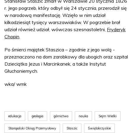
Stanisław Staszic zmarł w Warszawie 20 stycznia 1826
r. Jego pogrzeb, który odbył się 24 stycznia, przerodził się
w narodową manifestację. Wzięło w nim udział
kilkadziesiąt tysięcy warszawiaków. W pogrzebie brał
udział również udział, wówczas szesnastoletni,
Fryderyk
Chopin
.
Po śmierci majątek Staszica – zgodnie z jego wolą -
przeznaczono na dom zarobkowy dla ubogich oraz szpital
Dzieciątka Jezus i Marcinkanek, a także Instytut
Głuchoniemych.
wka/ wmk
edukacja
geologia
górnictwo
nauka
Sejm Wielki
Staropolski Okręg Przemysłowy
Staszic
Świętokrzyskie