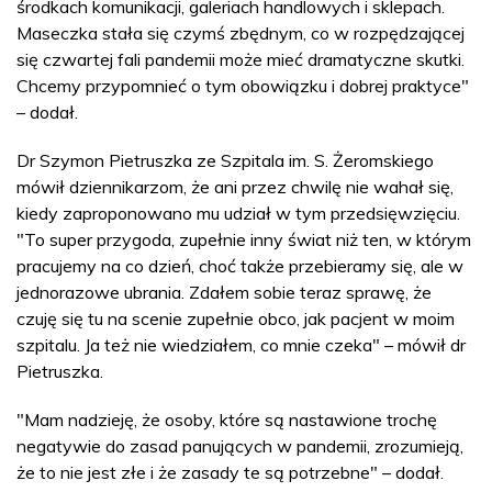
środkach komunikacji, galeriach handlowych i sklepach.
Maseczka stała się czymś zbędnym, co w rozpędzającej
się czwartej fali pandemii może mieć dramatyczne skutki.
Chcemy przypomnieć o tym obowiązku i dobrej praktyce"
– dodał.
Dr Szymon Pietruszka ze Szpitala im. S. Żeromskiego
mówił dziennikarzom, że ani przez chwilę nie wahał się,
kiedy zaproponowano mu udział w tym przedsięwzięciu.
"To super przygoda, zupełnie inny świat niż ten, w którym
pracujemy na co dzień, choć także przebieramy się, ale w
jednorazowe ubrania. Zdałem sobie teraz sprawę, że
czuję się tu na scenie zupełnie obco, jak pacjent w moim
szpitalu. Ja też nie wiedziałem, co mnie czeka" – mówił dr
Pietruszka.
"Mam nadzieję, że osoby, które są nastawione trochę
negatywie do zasad panujących w pandemii, zrozumieją,
że to nie jest złe i że zasady te są potrzebne" – dodał.