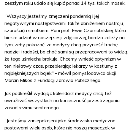
zeszłym roku udało się kupić ponad 14 tys. takich masek.
"Wszyscy jesteśmy zmęczeni pandemią i jej
negatywnymi następstwami, także obniżeniem nastroju,
szarością i smutkiem. Pani prof. Ewie Czarnobilskiej, która
bierze udział w naszej sesji zdjęciowej, bardzo zależy na
tym, żeby pokazać, że medycy chcą przynieść trochę
nadziei i radości, bo choć sami są przepracowani to widzą,
że tego uśmiechu brakuje. Chcemy wnieść optymizm w
ten niełatwy czas, przebierając lekarzy w kostiumy z
najpiękniejszych bajek" - mówił pomysłodawca akcji
Marcin Mikos z Fundacji Zdrowia Publicznego.
Jak podkreślił wydając kalendarz medycy chcą też
uwrażliwić wszystkich na konieczność przestrzegania
zasad reżimu sanitarnego.
"Jesteśmy zaniepokojeni jako środowisko medyczne
postawami wielu osób, które nie noszą maseczek w