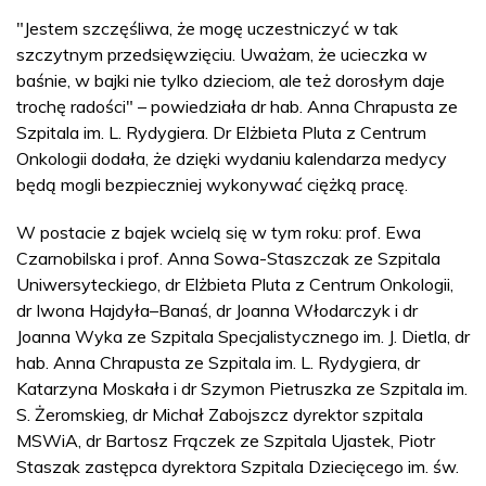
"Jestem szczęśliwa, że mogę uczestniczyć w tak
szczytnym przedsięwzięciu. Uważam, że ucieczka w
baśnie, w bajki nie tylko dzieciom, ale też dorosłym daje
trochę radości" – powiedziała dr hab. Anna Chrapusta ze
Szpitala im. L. Rydygiera. Dr Elżbieta Pluta z Centrum
Onkologii dodała, że dzięki wydaniu kalendarza medycy
będą mogli bezpieczniej wykonywać ciężką pracę.
W postacie z bajek wcielą się w tym roku: prof. Ewa
Czarnobilska i prof. Anna Sowa-Staszczak ze Szpitala
Uniwersyteckiego, dr Elżbieta Pluta z Centrum Onkologii,
dr Iwona Hajdyła–Banaś, dr Joanna Włodarczyk i dr
Joanna Wyka ze Szpitala Specjalistycznego im. J. Dietla, dr
hab. Anna Chrapusta ze Szpitala im. L. Rydygiera, dr
Katarzyna Moskała i dr Szymon Pietruszka ze Szpitala im.
S. Żeromskieg, dr Michał Zabojszcz dyrektor szpitala
MSWiA, dr Bartosz Frączek ze Szpitala Ujastek, Piotr
Staszak zastępca dyrektora Szpitala Dziecięcego im. św.