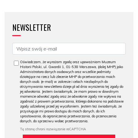
NEWSLETTER
Oświadczam, że wyrażam zgodę oraz upoważniam Muzeum
Historii Polski, ul. Gwardii 1, 01-538 Warszawa, (dalej MHP) jako
Administratora danych osobowych oraz wszelkie podmioty
działające na rzecz lub zlecenie MHP do przetwarzania moich
danych osob. (e-mail) w zakresie i celach niezbędnych do
otrzymywania newslettera dzieje.pl od dnia wyrażenia tej zgody do
jej odwołania. Jestem świadomy/a, że mam prawo w dowolnym
momencie odwołać zgodę oraz że odwołanie zgody nie wpływa na
zgodność z prawem przetwarzania, którego dokonano na podstawie
zgody udzielonej przed jej wycofaniem. Jestem też świadomy/a, że
przysługuje mi prawo dostępu do moich danych, do ich
sprostowania, do ograniczenia przetwarzania, do przenoszenia
danych, do sprzeciwu wobec przetwarzania.