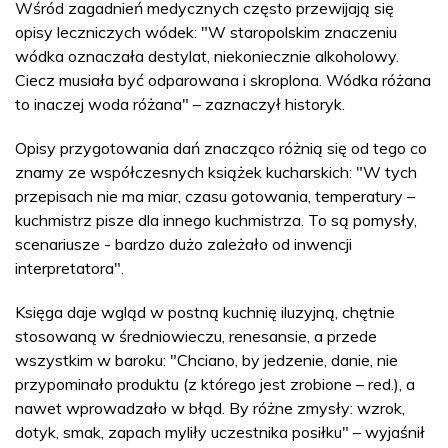
Wśród zagadnień medycznych często przewijają się
opisy leczniczych wódek: "W staropolskim znaczeniu
wódka oznaczała destylat, niekoniecznie alkoholowy.
Ciecz musiała być odparowana i skroplona. Wódka różana
to inaczej woda różana" – zaznaczył historyk.
Opisy przygotowania dań znacząco różnią się od tego co
znamy ze współczesnych książek kucharskich: "W tych
przepisach nie ma miar, czasu gotowania, temperatury –
kuchmistrz pisze dla innego kuchmistrza. To są pomysły,
scenariusze - bardzo dużo zależało od inwencji
interpretatora".
Księga daje wgląd w postną kuchnię iluzyjną, chętnie
stosowaną w średniowieczu, renesansie, a przede
wszystkim w baroku: "Chciano, by jedzenie, danie, nie
przypominało produktu (z którego jest zrobione – red.), a
nawet wprowadzało w błąd. By różne zmysły: wzrok,
dotyk, smak, zapach myliły uczestnika posiłku" – wyjaśnił