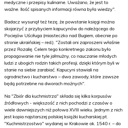
medyczne i przepisy kulinarne. Uważano, że jest to
ważne. Ilość spisanych informacji równa była wiedzy".
Badacz wysunął też tezę, że powstanie księgi można
skojarzyć z przybyciem kapucynów do należącego do
Pociejów Uściługa (miasteczko nad Bugiem, obecnie po
stronie ukraińskiej – red.). "Zostali oni zaproszeni właśnie
przez Rozalię. Celem tego konkretnego zakonu było
propagowanie nie tyle jałmużny, co nauczanie młodych
ludzi z ubogich rodzin takich profesji, dzięki którym byli w
stanie na siebie zarabiać. Kapucyni stawiali na
ogrodnictwo i kucharstwo – dwa zawody, które zawsze
będą potrzebne na dworach możnych".
Na "Zbiór dla kuchmistrza" składa się kilka korpusów
źródłowych - większość z nich pochodzi z czasów o
wiele dawniejszych niż połowa XVIII wieku. Jednym z nich
jest kopia najstarszej polskiej książki kucharskiej pt.
"Kuchmistrzostwo" wydanej w Krakowie ok. 1540 r. – do