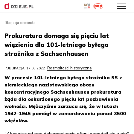
Okupacja niemiecka
Przejdź
do
Prokuratura domaga się pięciu lat
treści
więzienia dla 101-letniego byłego
strażnika z Sachsenhausen
Rozmaitości historyczne
PUBLIKACJA: 17.05.2022
W procesie 101-letniego byłego strażnika SS z
niemieckiego nazistowskiego obozu
koncentracyjnego Sachsenhausen prokuratura
żąda dla oskarżonego pięciu lat pozbawienia
wolności. Mężczyźnie zarzuca się, że w latach
1942–1945 pomógł w zamordowaniu ponad 3500
więźniów.
"Akceptował pan dehumanizację ofiar i pogodził się z nią"