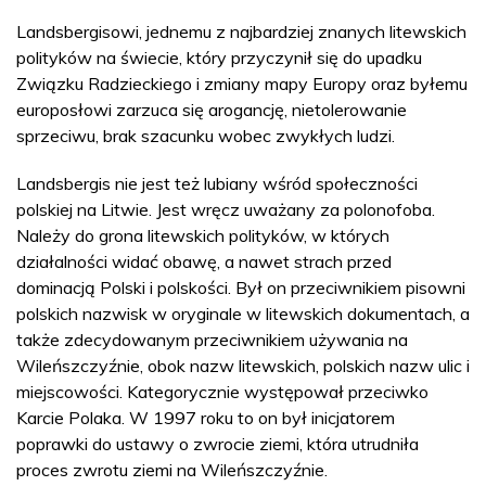
Landsbergisowi, jednemu z najbardziej znanych litewskich
polityków na świecie, który przyczynił się do upadku
Związku Radzieckiego i zmiany mapy Europy oraz byłemu
europosłowi zarzuca się arogancję, nietolerowanie
sprzeciwu, brak szacunku wobec zwykłych ludzi.
Landsbergis nie jest też lubiany wśród społeczności
polskiej na Litwie. Jest wręcz uważany za polonofoba.
Należy do grona litewskich polityków, w których
działalności widać obawę, a nawet strach przed
dominacją Polski i polskości. Był on przeciwnikiem pisowni
polskich nazwisk w oryginale w litewskich dokumentach, a
także zdecydowanym przeciwnikiem używania na
Wileńszczyźnie, obok nazw litewskich, polskich nazw ulic i
miejscowości. Kategorycznie występował przeciwko
Karcie Polaka. W 1997 roku to on był inicjatorem
poprawki do ustawy o zwrocie ziemi, która utrudniła
proces zwrotu ziemi na Wileńszczyźnie.