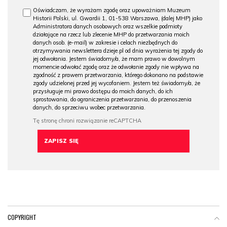
Oświadczam, że wyrażam zgodę oraz upoważniam Muzeum
Historii Polski, ul. Gwardii 1, 01-538 Warszawa, (dalej MHP) jako
Administratora danych osobowych oraz wszelkie podmioty
działające na rzecz lub zlecenie MHP do przetwarzania moich
danych osob. (e-mail) w zakresie i celach niezbędnych do
otrzymywania newslettera dzieje.pl od dnia wyrażenia tej zgody do
jej odwołania. Jestem świadomy/a, że mam prawo w dowolnym
momencie odwołać zgodę oraz że odwołanie zgody nie wpływa na
zgodność z prawem przetwarzania, którego dokonano na podstawie
zgody udzielonej przed jej wycofaniem. Jestem też świadomy/a, że
przysługuje mi prawo dostępu do moich danych, do ich
sprostowania, do ograniczenia przetwarzania, do przenoszenia
danych, do sprzeciwu wobec przetwarzania.
COPYRIGHT