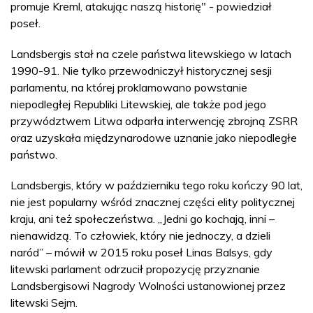
promuje Kreml, atakując naszą historię" - powiedział
poseł.
Landsbergis stał na czele państwa litewskiego w latach
1990-91. Nie tylko przewodniczył historycznej sesji
parlamentu, na której proklamowano powstanie
niepodległej Republiki Litewskiej, ale także pod jego
przywództwem Litwa odparła interwencję zbrojną ZSRR
oraz uzyskała międzynarodowe uznanie jako niepodległe
państwo.
Landsbergis, który w październiku tego roku kończy 90 lat,
nie jest popularny wśród znacznej części elity politycznej
kraju, ani też społeczeństwa. „Jedni go kochają, inni –
nienawidzą. To człowiek, który nie jednoczy, a dzieli
naród” – mówił w 2015 roku poseł Linas Balsys, gdy
litewski parlament odrzucił propozycję przyznanie
Landsbergisowi Nagrody Wolności ustanowionej przez
litewski Sejm.