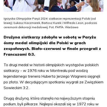
Igrzyska Olimpijskie Paryż 2024: siatkarze reprezentacji Polski (od
lewej): Łukasz Kaczmarek, Bartosz Kurek i Wilfredo Leon, podczas
ceremonii dekoracji medalowej. Fot. PAP/A. Warżawa
Drużyna siatkarzy zdobyła w sobotę w Paryżu
ósmy medal olimpijski dla Polski w grach
zespołowych. Biało-czerwoni w finale przegrali z
Francuzami 0:3.
To drugi medal w historii olimpijskich występów polskich
siatkarzy - w 1976 roku w Montrealu pod wodzą
legendarnego trenera Huberta Jerzego Wagnera sięgnęli
po złoto. W decydującym spotkaniu wygrali ze Związkiem
Sowieckim 3:2.
Drugą drużyną, która stanęła na najwyższym stopniu
podium, byli piłkarze. Najlepsi okazali się w 1972 roku w