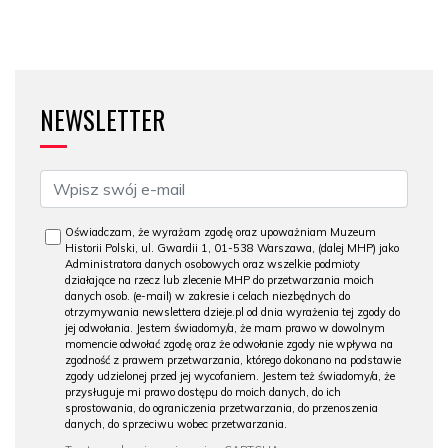
NEWSLETTER
Oświadczam, że wyrażam zgodę oraz upoważniam Muzeum
Historii Polski, ul. Gwardii 1, 01-538 Warszawa, (dalej MHP) jako
Administratora danych osobowych oraz wszelkie podmioty
działające na rzecz lub zlecenie MHP do przetwarzania moich
danych osob. (e-mail) w zakresie i celach niezbędnych do
otrzymywania newslettera dzieje.pl od dnia wyrażenia tej zgody do
jej odwołania. Jestem świadomy/a, że mam prawo w dowolnym
momencie odwołać zgodę oraz że odwołanie zgody nie wpływa na
zgodność z prawem przetwarzania, którego dokonano na podstawie
zgody udzielonej przed jej wycofaniem. Jestem też świadomy/a, że
przysługuje mi prawo dostępu do moich danych, do ich
sprostowania, do ograniczenia przetwarzania, do przenoszenia
danych, do sprzeciwu wobec przetwarzania.