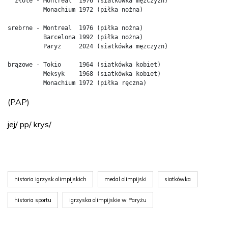
  złote - Montreal  1976 (siatkówka mężczyzn)

          Monachium 1972 (piłka nożna)

srebrne - Montreal  1976 (piłka nożna) 

          Barcelona 1992 (piłka nożna)

          Paryż     2024 (siatkówka mężczyzn)

brązowe - Tokio     1964 (siatkówka kobiet)

          Meksyk    1968 (siatkówka kobiet)

          Monachium 1972 (piłka ręczna)
(PAP)
jej/ pp/ krys/
historia igrzysk olimpijskich
medal olimpijski
siatkówka
historia sportu
igrzyska olimpijskie w Paryżu