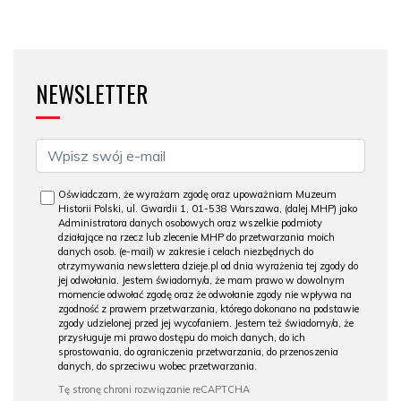
NEWSLETTER
Oświadczam, że wyrażam zgodę oraz upoważniam Muzeum
Historii Polski, ul. Gwardii 1, 01-538 Warszawa, (dalej MHP) jako
Administratora danych osobowych oraz wszelkie podmioty
działające na rzecz lub zlecenie MHP do przetwarzania moich
danych osob. (e-mail) w zakresie i celach niezbędnych do
otrzymywania newslettera dzieje.pl od dnia wyrażenia tej zgody do
jej odwołania. Jestem świadomy/a, że mam prawo w dowolnym
momencie odwołać zgodę oraz że odwołanie zgody nie wpływa na
zgodność z prawem przetwarzania, którego dokonano na podstawie
zgody udzielonej przed jej wycofaniem. Jestem też świadomy/a, że
przysługuje mi prawo dostępu do moich danych, do ich
sprostowania, do ograniczenia przetwarzania, do przenoszenia
danych, do sprzeciwu wobec przetwarzania.