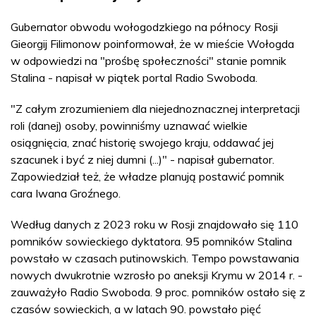
Gubernator obwodu wołogodzkiego na północy Rosji
Gieorgij Filimonow poinformował, że w mieście Wołogda
w odpowiedzi na "prośbę społeczności" stanie pomnik
Stalina - napisał w piątek portal Radio Swoboda.
"Z całym zrozumieniem dla niejednoznacznej interpretacji
roli (danej) osoby, powinniśmy uznawać wielkie
osiągnięcia, znać historię swojego kraju, oddawać jej
szacunek i być z niej dumni (...)" - napisał gubernator.
Zapowiedział też, że władze planują postawić pomnik
cara Iwana Groźnego.
Według danych z 2023 roku w Rosji znajdowało się 110
pomników sowieckiego dyktatora. 95 pomników Stalina
powstało w czasach putinowskich. Tempo powstawania
nowych dwukrotnie wzrosło po aneksji Krymu w 2014 r. -
zauważyło Radio Swoboda. 9 proc. pomników ostało się z
czasów sowieckich, a w latach 90. powstało pięć