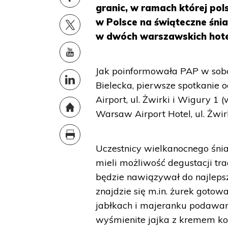
granic, w ramach której po
w Polsce na świąteczne śni
w dwóch warszawskich hote
Jak poinformowała PAP w sobo
Bielecka, pierwsze spotkanie 
Airport, ul. Żwirki i Wigury 1
Warsaw Airport Hotel, ul. Żwir
Uczestnicy wielkanocnego śni
mieli możliwość degustacji tr
będzie nawiązywał do najlepsz
znajdzie się m.in. żurek goto
jabłkach i majeranku podawan
wyśmienite jajka z kremem k