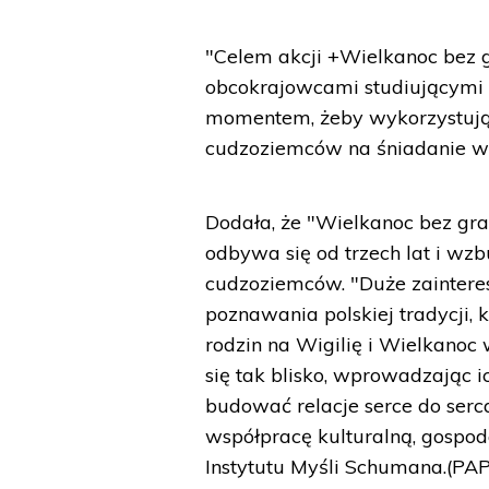
"Celem akcji +Wielkanoc bez g
obcokrajowcami studiującymi 
momentem, żeby wykorzystując
cudzoziemców na śniadanie wie
Dodała, że "Wielkanoc bez gran
odbywa się od trzech lat i wz
cudzoziemców. "Duże zainter
poznawania polskiej tradycji, k
rodzin na Wigilię i Wielkanoc
się tak blisko, wprowadzając 
budować relacje serce do serc
współpracę kulturalną, gospod
Instytutu Myśli Schumana.(PAP