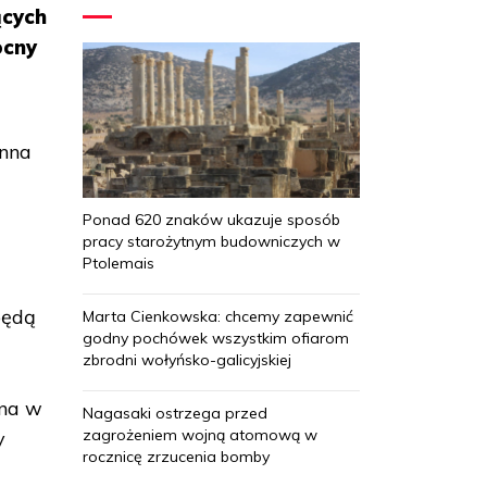
ących
ocny
Anna
Ponad 620 znaków ukazuje sposób
pracy starożytnym budowniczych w
Ptolemais
będą
Marta Cienkowska: chcemy zapewnić
godny pochówek wszystkim ofiarom
zbrodni wołyńsko-galicyjskiej
ona w
Nagasaki ostrzega przed
zagrożeniem wojną atomową w
y
rocznicę zrzucenia bomby