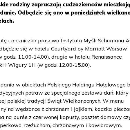
lskie rodziny zapraszają cudzoziemców mieszkaj
adanie. Odbędzie się ono w poniedziałek wielkan
lach.
tę rzeczniczka prasowa Instytutu Myśli Schumana 
odbędzie się w hotelu Courtyard by Marriott Warsaw
 (w godz. 11.00-14.00), drugie w hotelu Renaissance
ki i Wigury 1H (w godz. 12.00-15.00).
adania w obiektach Polskiego Holdingu Hotelowego 
adycyjnych potraw ze specjalnego zestawu dań, który
ej polskiej tradycji Świąt Wielkanocnych. W menu
wany na wędzonce z chrzanem i jajkiem, kaczka piecz
a na purée z czerwonej kapusty, pasztet domowy cz
operkowo-rzeżuchom, chrzanowym i kawiorowym.