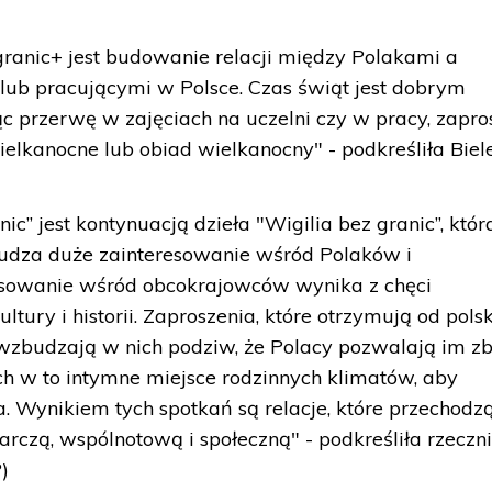
ranic+ jest budowanie relacji między Polakami a
lub pracującymi w Polsce. Czas świąt jest dobrym
 przerwę w zajęciach na uczelni czy w pracy, zapro
lkanocne lub obiad wielkanocny" - podkreśliła Biel
ic” jest kontynuacją dzieła "Wigilia bez granic”, któr
budza duże zainteresowanie wśród Polaków i
esowanie wśród obcokrajowców wynika z chęci
ultury i historii. Zaproszenia, które otrzymują od pols
 wzbudzają w nich podziw, że Polacy pozwalają im zb
ich w to intymne miejsce rodzinnych klimatów, aby
a. Wynikiem tych spotkań są relacje, które przechodz
arczą, wspólnotową i społeczną" - podkreśliła rzeczn
)