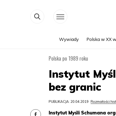
Wywiady
Polska w XX w
Search
Polska po 1989 roku
Instytut Myś
bez granic
PUBLIKACJA: 20.04.2019
Rozmaitości his
Instytut Myśli Schumana org