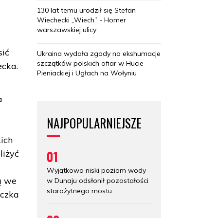
130 lat temu urodził się Stefan
Wiechecki „Wiech” - Homer
warszawskiej ulicy
sić
Ukraina wydała zgody na ekshumacje
szczątków polskich ofiar w Hucie
ecka.
Pieniackiej i Ugłach na Wołyniu
a
NAJPOPULARNIEJSZE
kich
01
liżyć
Wyjątkowo niski poziom wody
ą we
w Dunaju odsłonił pozostałości
starożytnego mostu
iczka