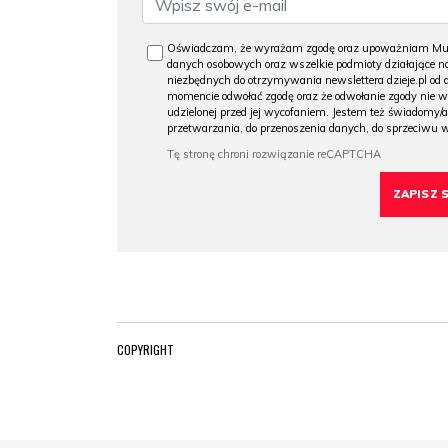
Oświadczam, że wyrażam zgodę oraz upoważniam Muzeu
danych osobowych oraz wszelkie podmioty działające na
niezbędnych do otrzymywania newslettera dzieje.pl od
momencie odwołać zgodę oraz że odwołanie zgody nie 
udzielonej przed jej wycofaniem. Jestem też świadomy/a
przetwarzania, do przenoszenia danych, do sprzeciwu 
COPYRIGHT