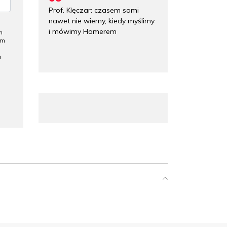
Prof. Klęczar: czasem sami
nawet nie wiemy, kiedy myślimy
i mówimy Homerem
h
ym
a