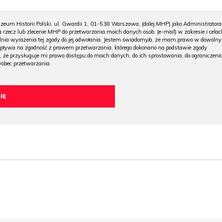
m Historii Polski, ul. Gwardii 1, 01-538 Warszawa, (dalej MHP) jako Administratora
 rzecz lub zlecenie MHP do przetwarzania moich danych osob. (e-mail) w zakresie i celac
 dnia wyrażenia tej zgody do jej odwołania. Jestem świadomy/a, że mam prawo w dowoln
wpływa na zgodność z prawem przetwarzania, którego dokonano na podstawie zgody
, że przysługuje mi prawo dostępu do moich danych, do ich sprostowania, do ograniczeni
wobec przetwarzania.