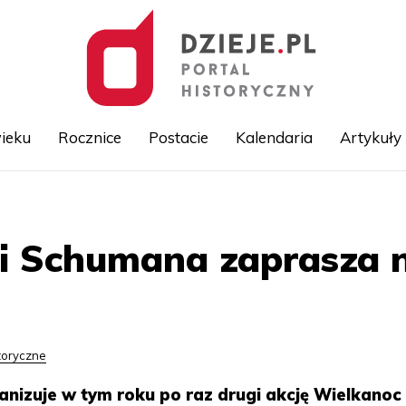
ieku
Rocznice
Postacie
Kalendaria
Artykuły
Przejdź
do
treści
li Schumana zaprasza 
toryczne
anizuje w tym roku po raz drugi akcję Wielkanoc