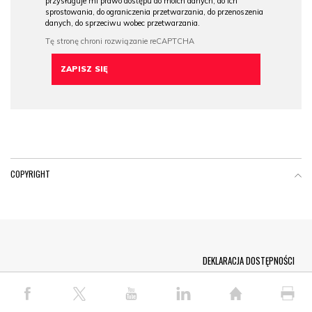
przysługuje mi prawo dostępu do moich danych, do ich
sprostowania, do ograniczenia przetwarzania, do przenoszenia
danych, do sprzeciwu wobec przetwarzania.
COPYRIGHT
Menu Footer
DEKLARACJA DOSTĘPNOŚCI
© COPYRIGHT PAP 2026