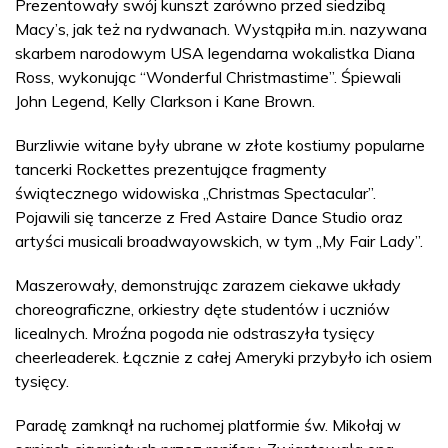
Prezentowały swój kunszt zarówno przed siedzibą
Macy’s, jak też na rydwanach. Wystąpiła m.in. nazywana
skarbem narodowym USA legendarna wokalistka Diana
Ross, wykonując “Wonderful Christmastime”. Śpiewali
John Legend, Kelly Clarkson i Kane Brown.
Burzliwie witane były ubrane w złote kostiumy popularne
tancerki Rockettes prezentujące fragmenty
świątecznego widowiska „Christmas Spectacular”.
Pojawili się tancerze z Fred Astaire Dance Studio oraz
artyści musicali broadwayowskich, w tym „My Fair Lady”.
Maszerowały, demonstrując zarazem ciekawe układy
choreograficzne, orkiestry dęte studentów i uczniów
licealnych. Mroźna pogoda nie odstraszyła tysięcy
cheerleaderek. Łącznie z całej Ameryki przybyło ich osiem
tysięcy.
Paradę zamknął na ruchomej platformie św. Mikołaj w