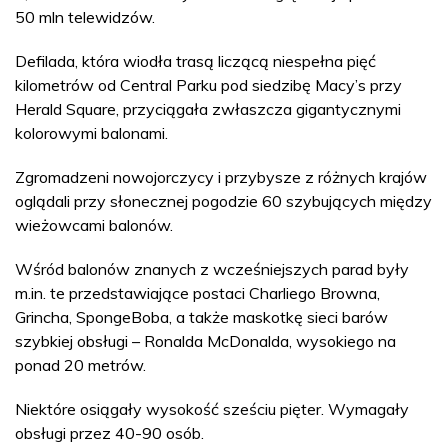
50 mln telewidzów.
Defilada, która wiodła trasą liczącą niespełna pięć
kilometrów od Central Parku pod siedzibę Macy’s przy
Herald Square, przyciągała zwłaszcza gigantycznymi
kolorowymi balonami.
Zgromadzeni nowojorczycy i przybysze z różnych krajów
oglądali przy słonecznej pogodzie 60 szybujących między
wieżowcami balonów.
Wśród balonów znanych z wcześniejszych parad były
m.in. te przedstawiające postaci Charliego Browna,
Grincha, SpongeBoba, a także maskotkę sieci barów
szybkiej obsługi – Ronalda McDonalda, wysokiego na
ponad 20 metrów.
Niektóre osiągały wysokość sześciu pięter. Wymagały
obsługi przez 40-90 osób.