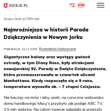
Europa i świat po 1989 roku
Przejdź
do
Najmroźniejsza w historii Parada
treści
Dziękczynienia w Nowym Jorku
Rozmaitości historyczne
PUBLIKACJA: 22.11.2018
Gigantyczne balony oraz występy gwiazd
estrady, w tym Diany Ross, były atrakcjami
nowojorskiej 92. Parady w Święto Dziękczynienia,
która przemaszerowała w czwartek ulicami
Manhattanu. Kiedy rozpoczęła się o 9 rano,
temperatura wynosiła ok. – 7 stopni Celsjusza.
Nie bacząc na mróz i silny wiatr, na coroczne widowisko
domu handlowego Macy’s przybyło, jak podaje ABC TV,
3,5 mln widzów. Na całym świecie oglądało je przeszło