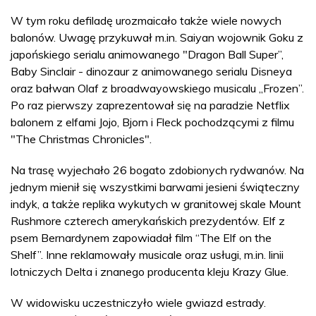
W tym roku defiladę urozmaicało także wiele nowych
balonów. Uwagę przykuwał m.in. Saiyan wojownik Goku z
japońskiego serialu animowanego "Dragon Ball Super”,
Baby Sinclair - dinozaur z animowanego serialu Disneya
oraz bałwan Olaf z broadwayowskiego musicalu „Frozen”.
Po raz pierwszy zaprezentował się na paradzie Netflix
balonem z elfami Jojo, Bjorn i Fleck pochodzącymi z filmu
"The Christmas Chronicles".
Na trasę wyjechało 26 bogato zdobionych rydwanów. Na
jednym mienił się wszystkimi barwami jesieni świąteczny
indyk, a także replika wykutych w granitowej skale Mount
Rushmore czterech amerykańskich prezydentów. Elf z
psem Bernardynem zapowiadał film “The Elf on the
Shelf”. Inne reklamowały musicale oraz usługi, m.in. linii
lotniczych Delta i znanego producenta kleju Krazy Glue.
W widowisku uczestniczyło wiele gwiazd estrady.