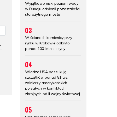
Wyjątkowo niski poziom wody
w Dunaju odsłonił pozostałości
starożytnego mostu
03
W ścianach kamienicy przy
rynku w Krakowie odkryto
h
ponad 100-letnie szyny
ym
a
04
Władze USA poszukują
szczątków ponad 81 tys.
żołnierzy amerykańskich
poległych w konfliktach
zbrojnych od II wojny światowej
05
Prof. Klęczar: czasem sami