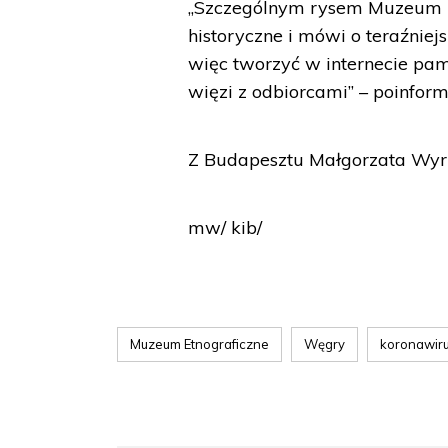
„Szczególnym rysem Muzeum Etn
historyczne i mówi o teraźnie
więc tworzyć w internecie pa
więzi z odbiorcami” – poinfor
Z Budapesztu Małgorzata Wy
mw/ kib/
Muzeum Etnograficzne
Węgry
koronawir