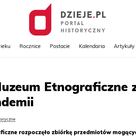
ieku
Rocznice
Postacie
Kalendaria
Artykuły
Przejdź
do
treści
uzeum Etnograficzne 
ndemii
toryczne
ficzne rozpoczęło zbiórkę przedmiotów mogący