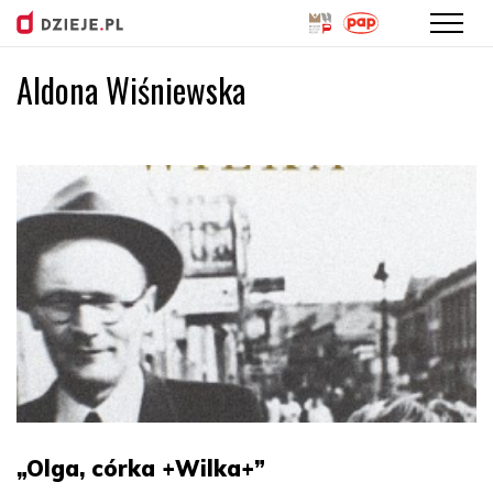
Aldona Wiśniewska
Przejdź
do
treści
„Olga, córka +Wilka+”