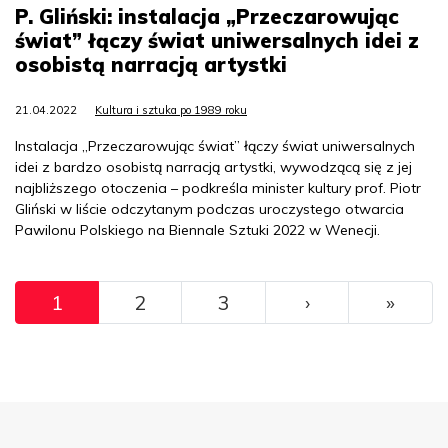
P. Gliński: instalacja „Przeczarowując
świat” łączy świat uniwersalnych idei z
osobistą narracją artystki
21.04.2022
Kultura i sztuka po 1989 roku
Instalacja „Przeczarowując świat” łączy świat uniwersalnych
idei z bardzo osobistą narracją artystki, wywodzącą się z jej
najbliższego otoczenia – podkreśla minister kultury prof. Piotr
Gliński w liście odczytanym podczas uroczystego otwarcia
Pawilonu Polskiego na Biennale Sztuki 2022 w Wenecji.
Pagination
››
Ostat
1
2
3
›
»