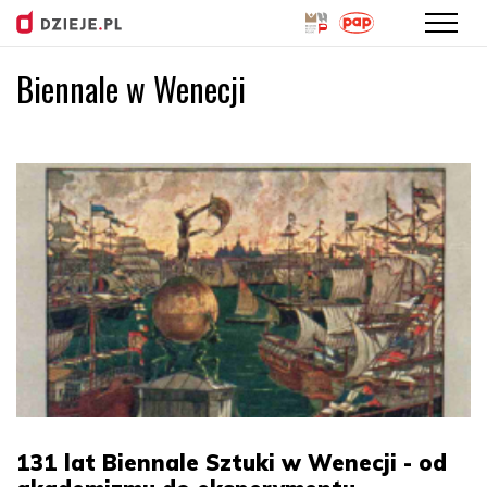
Biennale w Wenecji
Przejdź
do
treści
131 lat Biennale Sztuki w Wenecji - od