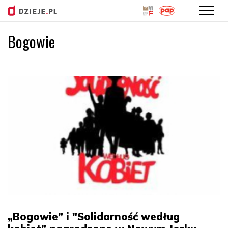
Bogowie
Przejdź
do
treści
„Bogowie” i "Solidarność według