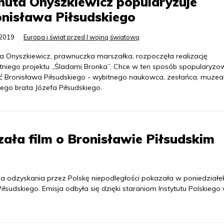
uta Onyszkiewicz popularyzuje
nisława Piłsudskiego
.2019
Europa i świat przed I wojną światową
a Onyszkiewicz, prawnuczka marszałka, rozpoczęła realizację
tniego projektu „Śladami Bronka”. Chce w ten sposób spopularyzo
ć Bronisława Piłsudskiego - wybitnego naukowca, zesłańca, muzeal
ego brata Józefa Piłsudskiego.
zała film o Bronisławie Piłsudskim
ia odzyskania przez Polskę niepodległości pokazała w poniedziałek
iłsudskiego. Emisja odbyła się dzięki staraniom Instytutu Polskiego