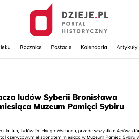
ieku
Rocznice
Postacie
Kalendaria
Artykuły
Przejdź
do
treści
acza ludów Syberii Bronisława
 miesiąca Muzeum Pamięci Sybiru
ymi kulturę ludów Dalekiego Wschodu, przede wszystkim Ajnów, któ
został czerwcowym eksponatem miesiąca w Muzeum Pamięci Sybiru 