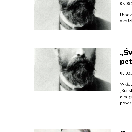
08.06
Urodz
właśc
„Św
pet
06.03
Wkład
„Kuns
etnog
powie