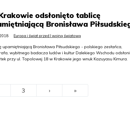
rakowie odsłonięto tablicę
miętniającą Bronisława Piłsudskie
.2018
Europa i świat przed I wojną światową
ę upamiętniającą Bronisława Piłsudskiego - polskiego zesłańca,
rafa, wybitnego badacza ludów i kultur Dalekiego Wschodu odsłoni
tek przy ul. Topolowej 18 w Krakowie jego wnuk Kazuyasu Kimura.
››
Ostatni
3
›
»