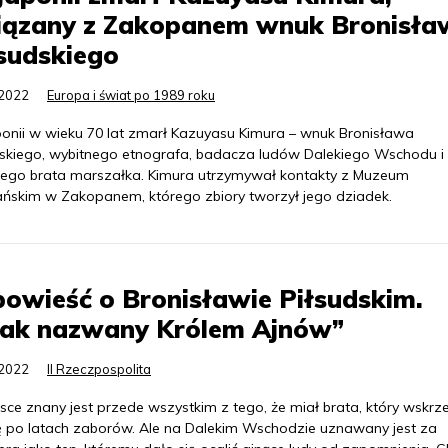
iązany z Zakopanem wnuk Bronisła
sudskiego
.2022
Europa i świat po 1989 roku
onii w wieku 70 lat zmarł Kazuyasu Kimura – wnuk Bronisława
dskiego, wybitnego etnografa, badacza ludów Dalekiego Wschodu i
zego brata marszałka. Kimura utrzymywał kontakty z Muzeum
ańskim w Zakopanem, którego zbiory tworzył jego dziadek.
owieść o Bronisławie Piłsudskim.
lak nazwany Królem Ajnów”
.2022
II Rzeczpospolita
ce znany jest przede wszystkim z tego, że miał brata, który wskrze
ę po latach zaborów. Ale na Dalekim Wschodzie uznawany jest za