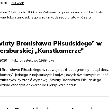
.2020
XIX wiek
ił się 2 listopada 1866 r. w Zułowie. Jego wczesna młodość była
iwie taka sama jak jego o rok młodszego brata – Józefa.
iaty Bronisława Piłsudskiego” w
ersburskiej „Kunstkamerze”
.2020
Kultura i sztuka po 1989 roku
 Bronisława Piłsudskiego w rozwój nauki jest ogromny – stąd decy
tkamery”, jednego z najstarszych i największych światowych muze
raficznych, by zrobić wystawę „Światy Bronisława Piłsudskiego” –
działa etnograf dr Weronika Bielajewa-Saczuk.