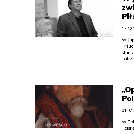
zw
Pił
17.12
W Jap
Piłsu
stars
Tatrz
„Op
Po
01.07
W Pols
Polsk