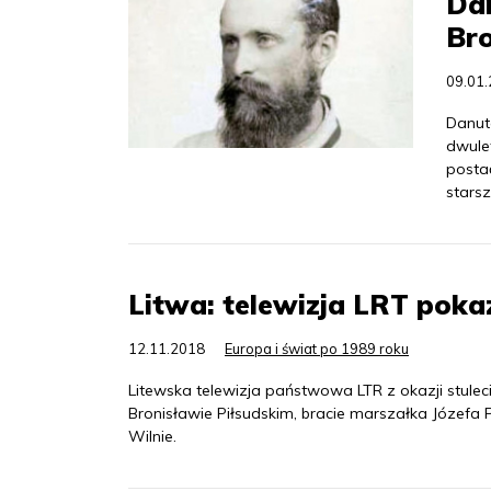
Dan
Bro
09.01
Danut
dwule
posta
starsz
Litwa: telewizja LRT poka
12.11.2018
Europa i świat po 1989 roku
Litewska telewizja państwowa LTR z okazji stulec
Bronisławie Piłsudskim, bracie marszałka Józefa P
Wilnie.