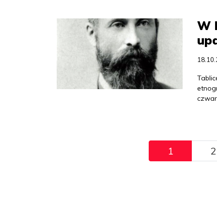
W K
upa
18.10
Tablic
etnog
czwar
Pagination
1
2