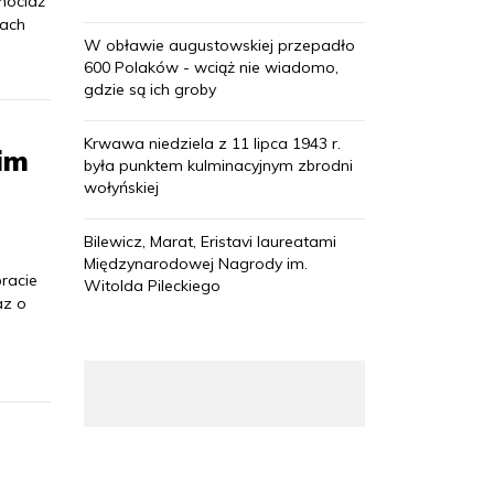
Chociaż
tach
W obławie augustowskiej przepadło
600 Polaków - wciąż nie wiadomo,
gdzie są ich groby
Krwawa niedziela z 11 lipca 1943 r.
im
była punktem kulminacyjnym zbrodni
wołyńskiej
Bilewicz, Marat, Eristavi laureatami
Międzynarodowej Nagrody im.
racie
Witolda Pileckiego
az o