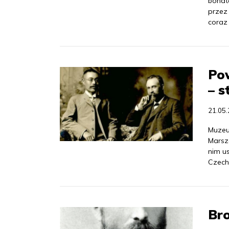
bohate
przez 
coraz 
Pow
– s
21.05
Muzeu
Marsza
nim u
Czech
Bro