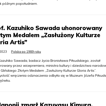
tek późnym popołudniem.
of. Kazuhiko Sawada uhonorowany
otym Medalem „Zasłużony Kulturze
ria Artis”
.2023
Polska po 1989 roku
 Kazuhiko Sawada, badacz życia Bronisława Piłsudskiego, został
rowany przez wicepremiera, ministra kultury i dziedzictwa narod
 Glińskiego Złotym Medalem „Zasłużony Kulturze Gloria Artis”.
ystość wręczenia odznaczenia odbyła się w Muzeum Józefa Piłsud
ejówku.
aponii zmarł Kazuyasu Kimura,