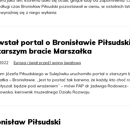
ra jako ten, któremu dało się ocalić ginące ludy od zapomnienia. 
długi czas Bronisław Piłsudski pozostawał w cieniu, w ostatnich la
wyraźniej się z niego wyłania.
stał portal o Bronisławie Piłsudsk
tarszym bracie Marszałka
.2022
Europa i świat przed I wojną światową
m Józefa Piłsudskiego w Sulejówku uruchomiło portal o starszym b
łka – Bronisławie. „Jest to postać tak barwna, że każdy, kto choć r
słyszał, będzie pod wrażeniem” – mówi PAP dr Jadwiga Rodowicz-
owska, kierownik muzealnego Działu Rozwoju.
nisław Piłsudski