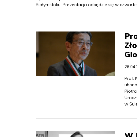
Białymstoku. Prezentacja odbędzie się w czwar
Pr
Zł
Glo
26.04
Prof.
uhono
Piotra
Urocz
w Sul
W J