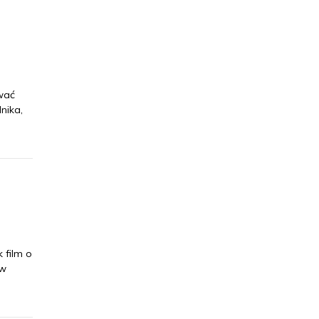
wać
nika,
 film o
 w