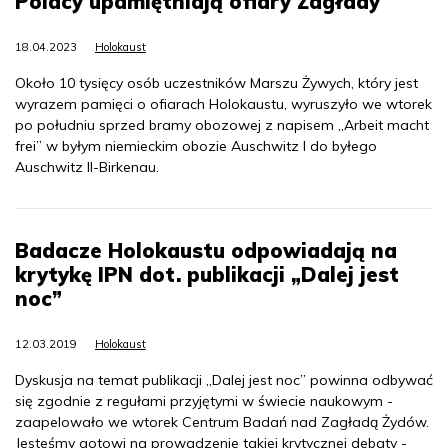
Polacy upamiętniają ofiary Zagłady
18.04.2023
Holokaust
Około 10 tysięcy osób uczestników Marszu Żywych, który jest
wyrazem pamięci o ofiarach Holokaustu, wyruszyło we wtorek
po południu sprzed bramy obozowej z napisem „Arbeit macht
frei” w byłym niemieckim obozie Auschwitz I do byłego
Auschwitz II-Birkenau.
Badacze Holokaustu odpowiadają na
krytykę IPN dot. publikacji „Dalej jest
noc”
12.03.2019
Holokaust
Dyskusja na temat publikacji „Dalej jest noc” powinna odbywać
się zgodnie z regułami przyjętymi w świecie naukowym -
zaapelowało we wtorek Centrum Badań nad Zagładą Żydów.
Jesteśmy gotowi na prowadzenie takiej krytycznej debaty -