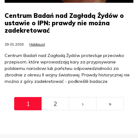
Centrum Badań nad Zagładą Żydów o
ustawie o IPN: prawdy nie można
zadekretować
29.01.2018
Holokaust
Centrum Badań nad Zagładą Żydów protestuje przeciwko
przepisom, które wprowadzają kary za przypisywanie
polskiemu narodowi lub państwu odpowiedzialności za
zbrodnie z okresu II wojny światowej. Prawdy historycznej nie
można z góry zadekretować - podkreślili badacze.
Pagination
››
Ostatni
1
2
›
»