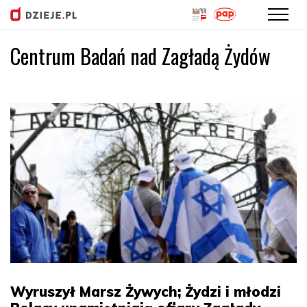
Centrum Badań nad Zagładą Żydów
Przejdź
do
treści
Wyruszył Marsz Żywych; Żydzi i młodzi