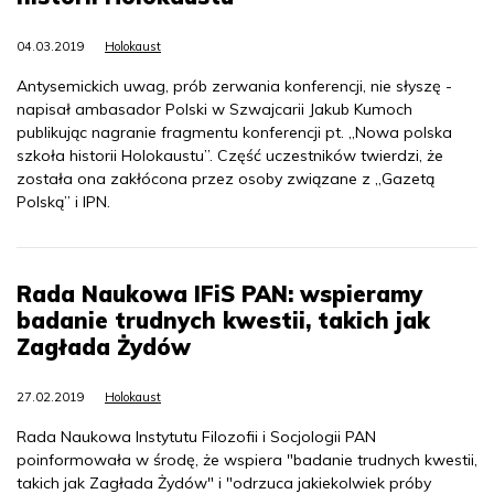
04.03.2019
Holokaust
Antysemickich uwag, prób zerwania konferencji, nie słyszę -
napisał ambasador Polski w Szwajcarii Jakub Kumoch
publikując nagranie fragmentu konferencji pt. „Nowa polska
szkoła historii Holokaustu”. Część uczestników twierdzi, że
została ona zakłócona przez osoby związane z „Gazetą
Polską” i IPN.
Rada Naukowa IFiS PAN: wspieramy
badanie trudnych kwestii, takich jak
Zagłada Żydów
27.02.2019
Holokaust
Rada Naukowa Instytutu Filozofii i Socjologii PAN
poinformowała w środę, że wspiera "badanie trudnych kwestii,
takich jak Zagłada Żydów" i "odrzuca jakiekolwiek próby