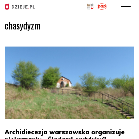
chasydyzm
Przejdź
do
treści
Archidiecezja warszawska organizuje