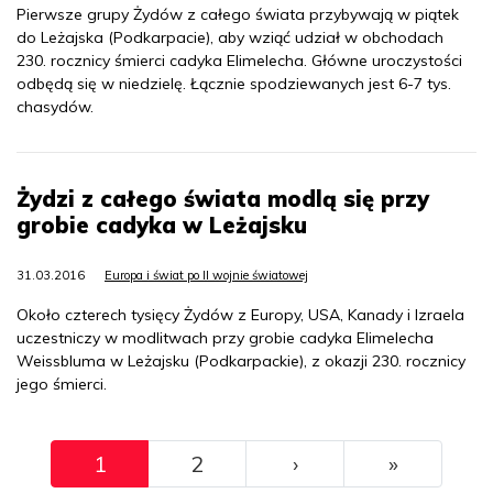
Pierwsze grupy Żydów z całego świata przybywają w piątek
do Leżajska (Podkarpacie), aby wziąć udział w obchodach
230. rocznicy śmierci cadyka Elimelecha. Główne uroczystości
odbędą się w niedzielę. Łącznie spodziewanych jest 6-7 tys.
chasydów.
Żydzi z całego świata modlą się przy
grobie cadyka w Leżajsku
31.03.2016
Europa i świat po II wojnie światowej
Około czterech tysięcy Żydów z Europy, USA, Kanady i Izraela
uczestniczy w modlitwach przy grobie cadyka Elimelecha
Weissbluma w Leżajsku (Podkarpackie), z okazji 230. rocznicy
jego śmierci.
Pagination
››
Ostatni
1
2
›
»