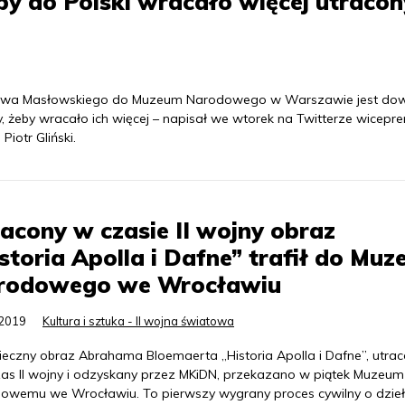
żeby do Polski wracało więcej utraco
isława Masłowskiego do Muzeum Narodowego w Warszawie jest d
my, żeby wracało ich więcej – napisał we wtorek na Twitterze wicepre
iotr Gliński.
acony w czasie II wojny obraz
storia Apolla i Dafne” trafił do Mu
rodowego we Wrocławiu
.2019
Kultura i sztuka - II wojna światowa
ieczny obraz Abrahama Bloemaerta „Historia Apolla i Dafne”, utra
as II wojny i odzyskany przez MKiDN, przekazano w piątek Muzeum
owemu we Wrocławiu. To pierwszy wygrany proces cywilny o dzie