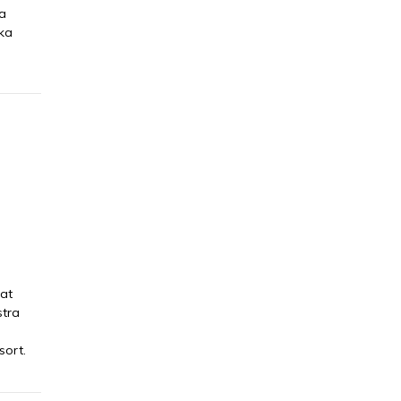
na
ska
at
stra
sort.