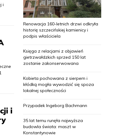
 i
Renowacja 160-letnich drzwi odkryła
historię szczecińskiej kamienicy i
podpis właściciela
A
Księga z relacjami z objawień
gietrzwałdzkich sprzed 150 lat
zostanie zakonserwowana
ieczne
1
Kobieta pochowana z sierpem i
kłódką mogła wywodzić się spoza
lokalnej społeczności
Przypadek Ingeborg Bachmann
ji i
ry
35 lat temu runęła najwyższa
budowla świata: maszt w
Konstantynowie