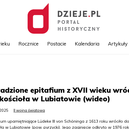
ieku
Rocznice
Postacie
Kalendaria
Artykuły
Przejdź
do
treści
adzione epitafium z XVII wieku wró
kościoła w Lubiatowie (wideo)
.2025
II wojna światowa
ium upamiętniające Lüdeke III von Schöninga z 1613 roku wróciło d
ła w Lubiatowie (pow. pyrzycki). Jego zaginięcie odkryto w 1976 ro