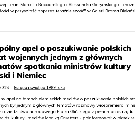
wej - m.in. Marcello Bacciarellego i Aleksandra Gierymskiego - moż
ości w przyszłość poprzez teraźniejszość" w Galerii Brama Bielań
ólny apel o poszukiwanie polskich
at wojennych jednym z głównych
atów spotkania ministrów kultury
ski i Niemiec
.2018
Europa i świat po 1989 roku
ny apel na łamach niemieckich mediów o poszukiwanie polskich str
nych był jednym z głównych tematów rozmowy wicepremiera, mini
ry i dziedzictwa narodowego Piotra Glińskiego z pełnomocnik rządu
c ds. kultury i mediów Moniką Gruetters - poinformował w piątek re