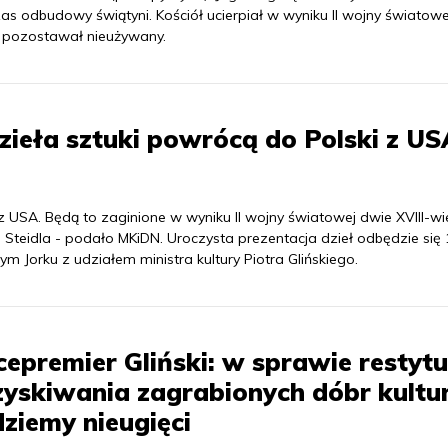
s odbudowy świątyni. Kościół ucierpiał w wyniku II wojny światowej
 pozostawał nieużywany.
zieła sztuki powrócą do Polski z US
 z USA. Będą to zaginione w wyniku II wojny światowej dwie XVIII-w
Steidla - podało MKiDN. Uroczysta prezentacja dzieł odbędzie się 
Jorku z udziałem ministra kultury Piotra Glińskiego.
epremier Gliński: w sprawie restytuc
yskiwania zagrabionych dóbr kultu
ziemy nieugięci