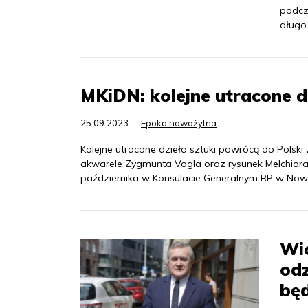
podcza
długo
MKiDN: kolejne utracone d
25.09.2023
Epoka nowożytna
Kolejne utracone dzieła sztuki powrócą do Polski
akwarele Zygmunta Vogla oraz rysunek Melchiora 
października w Konsulacie Generalnym RP w Nowym 
Wic
odz
będ