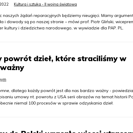
.2022
Kultura i sztuka - II wojna światowa
 naszych żądań reparacyjnych będziemy nieugięci. Mamy argument
 i dowody są po naszej stronie – mówi prof. Piotr Gliński, wiceprem
er kultury i dziedzictwa narodowego, w wywiadzie dla PAP. PL.
 powrót dzieł, które straciliśmy w
o ważny
nnym
romne, dlatego każdy powrót jest dla nas bardzo ważny - powiedzi
isaniu umowy nt. powrotu z USA serii obrazów na temat historii Po
 obecnie niemal 100 procesów w sprawie odzyskania dzieł.