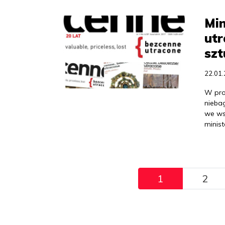
Min
utr
szt
22.01
W pro
nieba
we wst
minist
Pagination
1
2