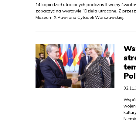
14 kopii dzieł utraconych podczas II wojny świato
zobaczyć na wystawie "Dzieła utracone. Z przeszł
Muzeum X Pawilonu Cytadeli Warszawskiej.
Wsp
str
tem
Pol
02.11
Wspól
wojen
kultu
Niemie