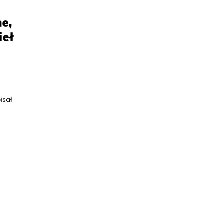
e,
ieł
isał