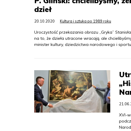
P. Gliński: chcielibyśmy, 
dzieł
20.10.2020
Kultura i sztuka po 1989 roku
Uroczystość przekazania obrazu „Gryka” Stan
na to, że dzieła utracone wracają, ale chcielibyś
minister kultury, dziedzictwa narodowego i sportu P
Utr
„Hi
Na
21.06
XVI-w
podcz
Narod