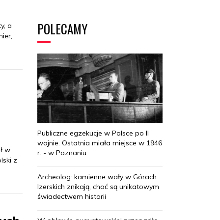
POLECAMY
y, a
ier,
Publiczne egzekucje w Polsce po II
wojnie. Ostatnia miała miejsce w 1946
ał w
r. - w Poznaniu
lski z
Archeolog: kamienne wały w Górach
Izerskich znikają, choć są unikatowym
świadectwem historii