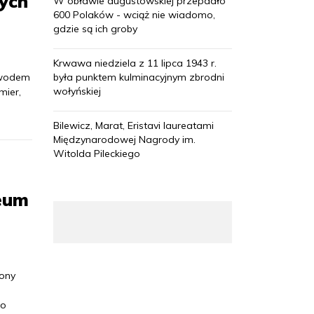
nych
W obławie augustowskiej przepadło
600 Polaków - wciąż nie wiadomo,
gdzie są ich groby
Krwawa niedziela z 11 lipca 1943 r.
owodem
była punktem kulminacyjnym zbrodni
wołyńskiej
mier,
Bilewicz, Marat, Eristavi laureatami
Międzynarodowej Nagrody im.
Witolda Pileckiego
zeum
cony
ło