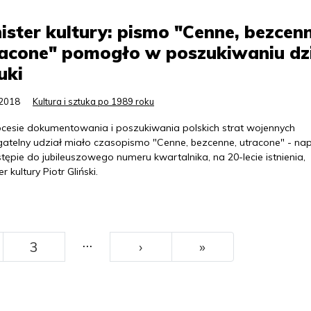
ister kultury: pismo "Cenne, bezcenn
acone" pomogło w poszukiwaniu dz
uki
.2018
Kultura i sztuka po 1989 roku
cesie dokumentowania i poszukiwania polskich strat wojennych
gatelny udział miało czasopismo "Cenne, bezcenne, utracone" - nap
ępie do jubileuszowego numeru kwartalnika, na 20-lecie istnienia,
er kultury Piotr Gliński.
…
››
Ostatni
3
›
»