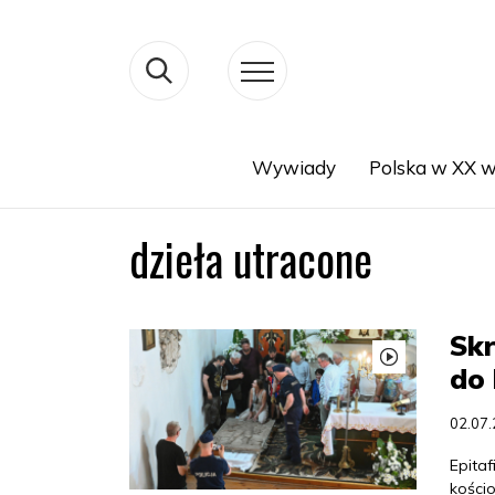
Wywiady
Polska w XX w
Search
dzieła utracone
Skr
do 
02.07
Epitaf
kościo