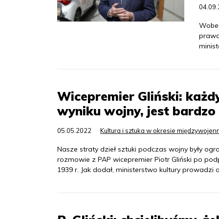
04.09
Wobec
prawda
minist
Wicepremier Gliński: każdy
wyniku wojny, jest bardz
05.05.2022
Kultura i sztuka w okresie międzywoje
Nasze straty dzieł sztuki podczas wojny były og
rozmowie z PAP wicepremier Piotr Gliński po podp
1939 r. Jak dodał, ministerstwo kultury prowadzi