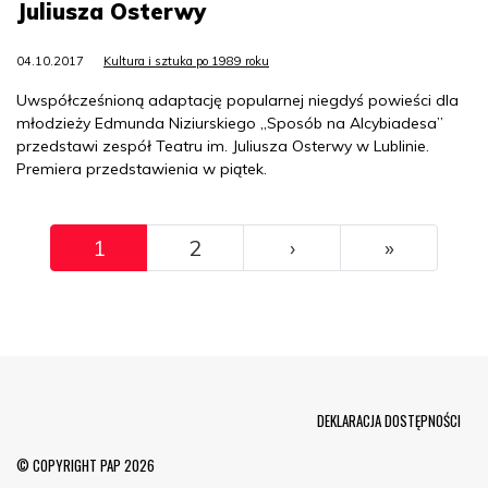
Juliusza Osterwy
04.10.2017
Kultura i sztuka po 1989 roku
Uwspółcześnioną adaptację popularnej niegdyś powieści dla
młodzieży Edmunda Niziurskiego „Sposób na Alcybiadesa”
przedstawi zespół Teatru im. Juliusza Osterwy w Lublinie.
Premiera przedstawienia w piątek.
Pagination
››
Ostatni
1
2
›
»
Menu Footer
DEKLARACJA DOSTĘPNOŚCI
© COPYRIGHT PAP 2026