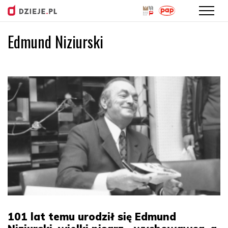
Edmund Niziurski
Przejdź
do
treści
101 lat temu urodził się Edmund