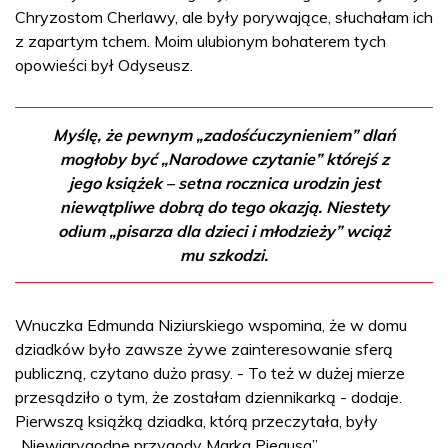
Chryzostom Cherlawy, ale były porywające, słuchałam ich
z zapartym tchem. Moim ulubionym bohaterem tych
opowieści był Odyseusz.
Myślę, że pewnym „zadośćuczynieniem” dlań
mogłoby być „Narodowe czytanie” którejś z
jego książek – setna rocznica urodzin jest
niewątpliwe dobrą do tego okazją. Niestety
odium „pisarza dla dzieci i młodzieży” wciąż
mu szkodzi.
Wnuczka Edmunda Niziurskiego wspomina, że w domu
dziadków było zawsze żywe zainteresowanie sferą
publiczną, czytano dużo prasy. - To też w dużej mierze
przesądziło o tym, że zostałam dziennikarką - dodaje.
Pierwszą książką dziadka, którą przeczytała, były
„Niewiarygodne przygody Marka Piegusa”.