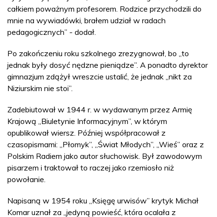
całkiem poważnym profesorem. Rodzice przychodzili do
mnie na wywiadówki, brałem udział w radach
pedagogicznych” - dodał.
Po zakończeniu roku szkolnego zrezygnował, bo „to
jednak były dosyć nędzne pieniądze”. A ponadto dyrektor
gimnazjum zdążył wreszcie ustalić, że jednak „nikt za
Niziurskim nie stoi”.
Zadebiutował w 1944 r. w wydawanym przez Armię
Krajową „Biuletynie Informacyjnym”, w którym
opublikował wiersz. Później współpracował z
czasopismami: „Płomyk”, „Świat Młodych”, „Wieś” oraz z
Polskim Radiem jako autor słuchowisk. Był zawodowym
pisarzem i traktował to raczej jako rzemiosło niż
powołanie.
Napisaną w 1954 roku „Księgę urwisów” krytyk Michał
Komar uznał za „jedyną powieść, która ocalała z