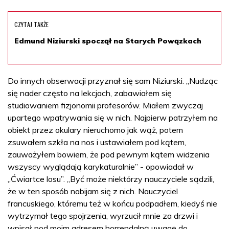
CZYTAJ TAKŻE
Edmund Niziurski spoczął na Starych Powązkach
Do innych obserwacji przyznał się sam Niziurski. „Nudząc
się nader często na lekcjach, zabawiałem się
studiowaniem fizjonomii profesorów. Miałem zwyczaj
upartego wpatrywania się w nich. Najpierw patrzyłem na
obiekt przez okulary nieruchomo jak wąż, potem
zsuwałem szkła na nos i ustawiałem pod kątem,
zauważyłem bowiem, że pod pewnym kątem widzenia
wszyscy wyglądają karykaturalnie” - opowiadał w
„Ćwiartce losu”. „Być może niektórzy nauczyciele sądzili,
że w ten sposób nabijam się z nich. Nauczyciel
francuskiego, któremu też w końcu podpadłem, kiedyś nie
wytrzymał tego spojrzenia, wyrzucił mnie za drzwi i
wpisał pod moim adresem horrendalną uwagę do