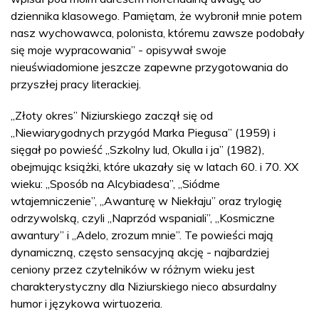
dziennika klasowego. Pamiętam, że wybronił mnie potem
nasz wychowawca, polonista, któremu zawsze podobały
się moje wypracowania” - opisywał swoje
nieuświadomione jeszcze zapewne przygotowania do
przyszłej pracy literackiej.
„Złoty okres” Niziurskiego zaczął się od
„Niewiarygodnych przygód Marka Piegusa” (1959) i
sięgał po powieść „Szkolny lud, Okulla i ja” (1982),
obejmując książki, które ukazały się w latach 60. i 70. XX
wieku: „Sposób na Alcybiadesa”, „Siódme
wtajemniczenie”, „Awanturę w Niekłaju” oraz trylogię
odrzywolską, czyli „Naprzód wspaniali”, „Kosmiczne
awantury” i „Adelo, zrozum mnie”. Te powieści mają
dynamiczną, często sensacyjną akcję - najbardziej
ceniony przez czytelników w różnym wieku jest
charakterystyczny dla Niziurskiego nieco absurdalny
humor i językowa wirtuozeria.