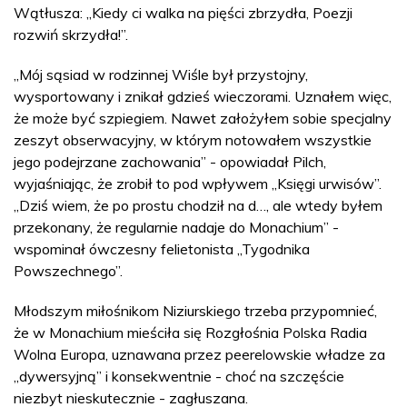
Wątłusza: „Kiedy ci walka na pięści zbrzydła, Poezji
rozwiń skrzydła!”.
„Mój sąsiad w rodzinnej Wiśle był przystojny,
wysportowany i znikał gdzieś wieczorami. Uznałem więc,
że może być szpiegiem. Nawet założyłem sobie specjalny
zeszyt obserwacyjny, w którym notowałem wszystkie
jego podejrzane zachowania” - opowiadał Pilch,
wyjaśniając, że zrobił to pod wpływem „Księgi urwisów”.
„Dziś wiem, że po prostu chodził na d…, ale wtedy byłem
przekonany, że regularnie nadaje do Monachium” -
wspominał ówczesny felietonista „Tygodnika
Powszechnego”.
Młodszym miłośnikom Niziurskiego trzeba przypomnieć,
że w Monachium mieściła się Rozgłośnia Polska Radia
Wolna Europa, uznawana przez peerelowskie władze za
„dywersyjną” i konsekwentnie - choć na szczęście
niezbyt nieskutecznie - zagłuszana.