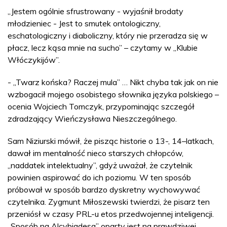
„Jestem ogólnie sfrustrowany - wyjaśnił brodaty
młodzieniec - Jest to smutek ontologiczny,
eschatologiczny i diaboliczny, który nie przeradza się w
płacz, lecz kąsa mnie na sucho” – czytamy w „Klubie
Włóczykijów”.
- „Twarz końska? Raczej mula” … Nikt chyba tak jak on nie
wzbogacił mojego osobistego słownika języka polskiego –
ocenia Wojciech Tomczyk, przypominając szczegół
zdradzający Wieńczysława Nieszczególnego.
Sam Niziurski mówił, że pisząc historie o 13-, 14–latkach,
dawał im mentalność nieco starszych chłopców,
„naddatek intelektualny”, gdyż uważał, że czytelnik
powinien aspirować do ich poziomu. W ten sposób
próbował w sposób bardzo dyskretny wychowywać
czytelnika. Zygmunt Miłoszewski twierdzi, że pisarz ten
przeniósł w czasy PRL-u etos przedwojennej inteligencji.
„Sposób na Alcybiadesa” oparty jest na prawdziwej