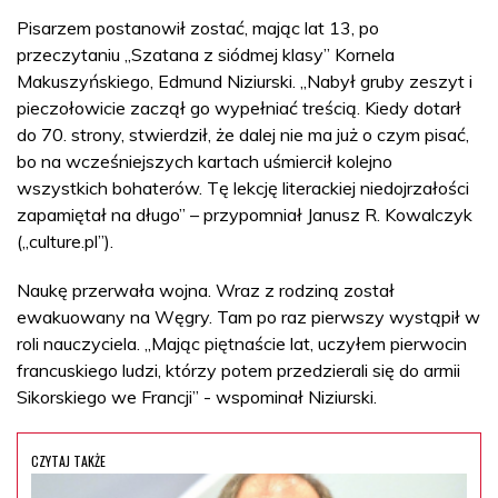
Pisarzem postanowił zostać, mając lat 13, po
przeczytaniu „Szatana z siódmej klasy” Kornela
Makuszyńskiego, Edmund Niziurski. „Nabył gruby zeszyt i
pieczołowicie zaczął go wypełniać treścią. Kiedy dotarł
do 70. strony, stwierdził, że dalej nie ma już o czym pisać,
bo na wcześniejszych kartach uśmiercił kolejno
wszystkich bohaterów. Tę lekcję literackiej niedojrzałości
zapamiętał na długo” – przypomniał Janusz R. Kowalczyk
(„culture.pl”).
Naukę przerwała wojna. Wraz z rodziną został
ewakuowany na Węgry. Tam po raz pierwszy wystąpił w
roli nauczyciela. „Mając piętnaście lat, uczyłem pierwocin
francuskiego ludzi, którzy potem przedzierali się do armii
Sikorskiego we Francji” - wspominał Niziurski.
CZYTAJ TAKŻE