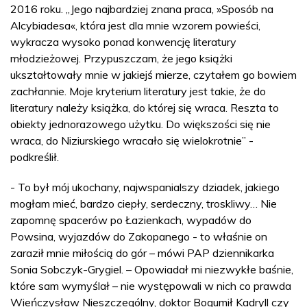
2016 roku. „Jego najbardziej znana praca, »Sposób na
Alcybiadesa«, która jest dla mnie wzorem powieści,
wykracza wysoko ponad konwencję literatury
młodzieżowej. Przypuszczam, że jego książki
ukształtowały mnie w jakiejś mierze, czytałem go bowiem
zachłannie. Moje kryterium literatury jest takie, że do
literatury należy książka, do której się wraca. Reszta to
obiekty jednorazowego użytku. Do większości się nie
wraca, do Niziurskiego wracało się wielokrotnie” -
podkreślił.
- To był mój ukochany, najwspanialszy dziadek, jakiego
mogłam mieć, bardzo ciepły, serdeczny, troskliwy… Nie
zapomnę spacerów po Łazienkach, wypadów do
Powsina, wyjazdów do Zakopanego - to właśnie on
zaraził mnie miłością do gór – mówi PAP dziennikarka
Sonia Sobczyk-Grygiel. – Opowiadał mi niezwykłe baśnie,
które sam wymyślał – nie występowali w nich co prawda
Wieńczysław Nieszczególny, doktor Bogumił Kadryll czy