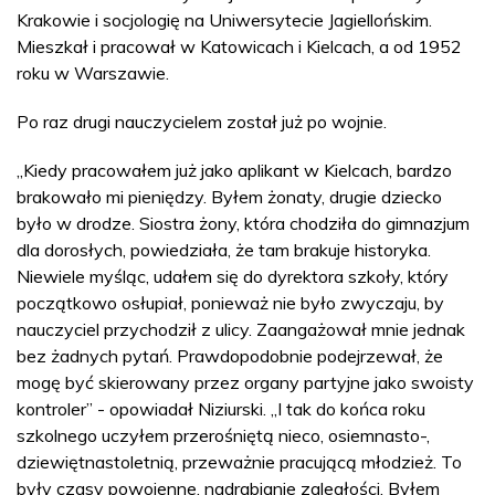
Krakowie i socjologię na Uniwersytecie Jagiellońskim.
Mieszkał i pracował w Katowicach i Kielcach, a od 1952
roku w Warszawie.
Po raz drugi nauczycielem został już po wojnie.
„Kiedy pracowałem już jako aplikant w Kielcach, bardzo
brakowało mi pieniędzy. Byłem żonaty, drugie dziecko
było w drodze. Siostra żony, która chodziła do gimnazjum
dla dorosłych, powiedziała, że tam brakuje historyka.
Niewiele myśląc, udałem się do dyrektora szkoły, który
początkowo osłupiał, ponieważ nie było zwyczaju, by
nauczyciel przychodził z ulicy. Zaangażował mnie jednak
bez żadnych pytań. Prawdopodobnie podejrzewał, że
mogę być skierowany przez organy partyjne jako swoisty
kontroler” - opowiadał Niziurski. „I tak do końca roku
szkolnego uczyłem przerośniętą nieco, osiemnasto-,
dziewiętnastoletnią, przeważnie pracującą młodzież. To
były czasy powojenne, nadrabianie zaległości. Byłem