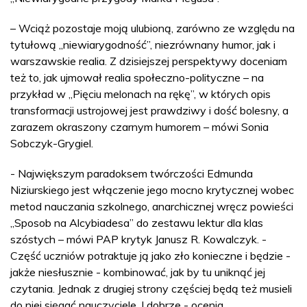
– Wciąż pozostaje moją ulubioną, zarówno ze względu na
tytułową „niewiarygodność”, niezrównany humor, jak i
warszawskie realia. Z dzisiejszej perspektywy doceniam
też to, jak ujmował realia społeczno-polityczne – na
przykład w „Pięciu melonach na rękę”, w których opis
transformacji ustrojowej jest prawdziwy i dość bolesny, a
zarazem okraszony czarnym humorem – mówi Sonia
Sobczyk-Grygiel.
- Największym paradoksem twórczości Edmunda
Niziurskiego jest włączenie jego mocno krytycznej wobec
metod nauczania szkolnego, anarchicznej wręcz powieści
„Sposob na Alcybiadesa” do zestawu lektur dla klas
szóstych – mówi PAP krytyk Janusz R. Kowalczyk. -
Część uczniów potraktuje ją jako zło konieczne i będzie -
jakże niesłusznie - kombinować, jak by tu uniknąć jej
czytania. Jednak z drugiej strony częściej będą też musieli
do niej sięgać nauczyciele. I dobrze - ocenia.