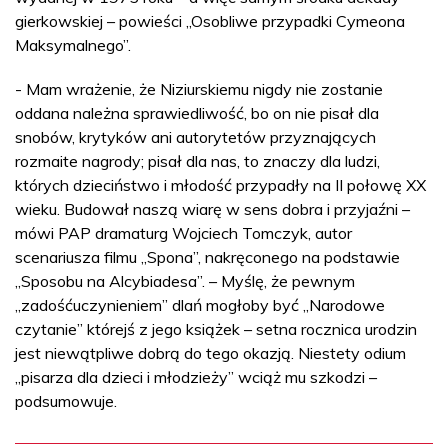
gierkowskiej – powieści „Osobliwe przypadki Cymeona
Maksymalnego”.
- Mam wrażenie, że Niziurskiemu nigdy nie zostanie
oddana należna sprawiedliwość, bo on nie pisał dla
snobów, krytyków ani autorytetów przyznających
rozmaite nagrody; pisał dla nas, to znaczy dla ludzi,
których dzieciństwo i młodość przypadły na II połowę XX
wieku. Budował naszą wiarę w sens dobra i przyjaźni –
mówi PAP dramaturg Wojciech Tomczyk, autor
scenariusza filmu „Spona”, nakręconego na podstawie
„Sposobu na Alcybiadesa”. – Myślę, że pewnym
„zadośćuczynieniem” dlań mogłoby być „Narodowe
czytanie” którejś z jego książek – setna rocznica urodzin
jest niewątpliwe dobrą do tego okazją. Niestety odium
„pisarza dla dzieci i młodzieży” wciąż mu szkodzi –
podsumowuje.