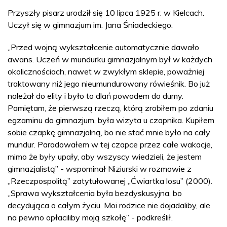
Przyszły pisarz urodził się 10 lipca 1925 r. w Kielcach.
Uczył się w gimnazjum im. Jana Śniadeckiego.
„Przed wojną wykształcenie automatycznie dawało
awans. Uczeń w mundurku gimnazjalnym był w każdych
okolicznościach, nawet w zwykłym sklepie, poważniej
traktowany niż jego nieumundurowany rówieśnik. Bo już
należał do elity i było to dlań powodem do dumy.
Pamiętam, że pierwszą rzeczą, którą zrobiłem po zdaniu
egzaminu do gimnazjum, była wizyta u czapnika. Kupiłem
sobie czapkę gimnazjalną, bo nie stać mnie było na cały
mundur. Paradowałem w tej czapce przez całe wakacje,
mimo że były upały, aby wszyscy wiedzieli, że jestem
gimnazjalistą” - wspominał Niziurski w rozmowie z
„Rzeczpospolitą” zatytułowanej „Ćwiartka losu” (2000).
„Sprawa wykształcenia była bezdyskusyjna, bo
decydująca o całym życiu. Moi rodzice nie dojadaliby, ale
na pewno opłaciliby moją szkołę” - podkreślił.