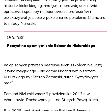
historii z kieleckiego gimnazjum, naprawdę uczniowie
opracowali sposoby na opanowanie profesorów i
przekazywali je sobie z pokolenia na pokolenie. Ciamciara
to młody Niziurski.
CZYTAJ TAKŻE
Pomysł na upamiętnienie Edmunda Niziurskiego
W opisanych przezeń peerelowskich szkołach nie uczą
języka rosyjskiego - nie darmo ukochanym pisarzem
Niziurskiego był Stefan Żeromski, autor „Syzyfowych
prac”.
Edmund Niziurski zmarł 9 października 2013 r. w
Warszawie. Pochowany jest na Starych Powązkach.
Rok 2025 został ustanowiony Rokiem Edmunda