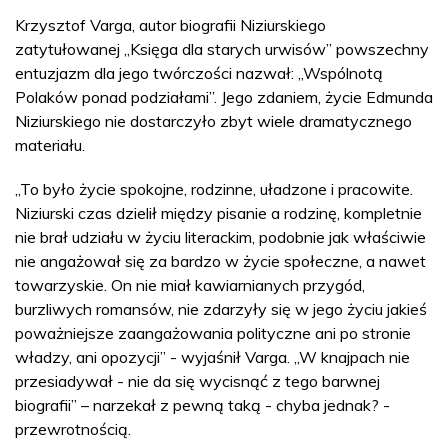
Krzysztof Varga, autor biografii Niziurskiego
zatytułowanej „Księga dla starych urwisów” powszechny
entuzjazm dla jego twórczości nazwał: „Wspólnotą
Polaków ponad podziałami”. Jego zdaniem, życie Edmunda
Niziurskiego nie dostarczyło zbyt wiele dramatycznego
materiału.
„To było życie spokojne, rodzinne, uładzone i pracowite.
Niziurski czas dzielił między pisanie a rodzinę, kompletnie
nie brał udziału w życiu literackim, podobnie jak właściwie
nie angażował się za bardzo w życie społeczne, a nawet
towarzyskie. On nie miał kawiarnianych przygód,
burzliwych romansów, nie zdarzyły się w jego życiu jakieś
poważniejsze zaangażowania polityczne ani po stronie
władzy, ani opozycji” - wyjaśnił Varga. „W knajpach nie
przesiadywał - nie da się wycisnąć z tego barwnej
biografii” – narzekał z pewną taką - chyba jednak? -
przewrotnością.