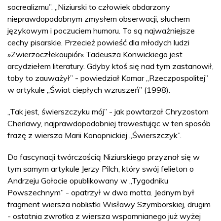
socrealizmu”. „Niziurski to człowiek obdarzony
nieprawdopodobnym zmysłem obserwacji, słuchem
językowym i poczuciem humoru. To są najważniejsze
cechy pisarskie. Przecież powieść dla młodych ludzi
»Zwierzoczłekoupiór« Tadeusza Konwickiego jest
arcydziełem literatury. Gdyby ktoś się nad tym zastanowił,
toby to zauważył” - powiedział Komar „Rzeczpospolitej”
w artykule „Świat ciepłych wzruszeń” (1998).
„Tak jest, świerszczyku mój” - jak powtarzał Chryzostom
Cherlawy, najprawdopodobniej trawestując w ten sposób
frazę z wiersza Marii Konopnickiej „Świerszczyk”.
Do fascynacji twórczością Niziurskiego przyznał się w
tym samym artykule Jerzy Pilch, który swój felieton o
Andrzeju Gołocie opublikowany w „Tygodniku
Powszechnym” - opatrzył w dwa motta. Jednym był
fragment wiersza noblistki Wisławy Szymborskiej, drugim
- ostatnia zwrotka z wiersza wspomnianego już wyżej