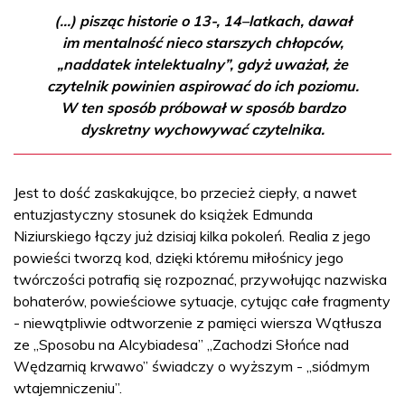
(...) pisząc historie o 13-, 14–latkach, dawał
im mentalność nieco starszych chłopców,
„naddatek intelektualny”, gdyż uważał, że
czytelnik powinien aspirować do ich poziomu.
W ten sposób próbował w sposób bardzo
dyskretny wychowywać czytelnika.
Jest to dość zaskakujące, bo przecież ciepły, a nawet
entuzjastyczny stosunek do książek Edmunda
Niziurskiego łączy już dzisiaj kilka pokoleń. Realia z jego
powieści tworzą kod, dzięki któremu miłośnicy jego
twórczości potrafią się rozpoznać, przywołując nazwiska
bohaterów, powieściowe sytuacje, cytując całe fragmenty
- niewątpliwie odtworzenie z pamięci wiersza Wątłusza
ze „Sposobu na Alcybiadesa” „Zachodzi Słońce nad
Wędzarnią krwawo” świadczy o wyższym - „siódmym
wtajemniczeniu”.