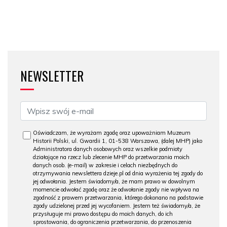
NEWSLETTER
Oświadczam, że wyrażam zgodę oraz upoważniam Muzeum
Historii Polski, ul. Gwardii 1, 01-538 Warszawa, (dalej MHP) jako
Administratora danych osobowych oraz wszelkie podmioty
działające na rzecz lub zlecenie MHP do przetwarzania moich
danych osob. (e-mail) w zakresie i celach niezbędnych do
otrzymywania newslettera dzieje.pl od dnia wyrażenia tej zgody do
jej odwołania. Jestem świadomy/a, że mam prawo w dowolnym
momencie odwołać zgodę oraz że odwołanie zgody nie wpływa na
zgodność z prawem przetwarzania, którego dokonano na podstawie
zgody udzielonej przed jej wycofaniem. Jestem też świadomy/a, że
przysługuje mi prawo dostępu do moich danych, do ich
sprostowania, do ograniczenia przetwarzania, do przenoszenia