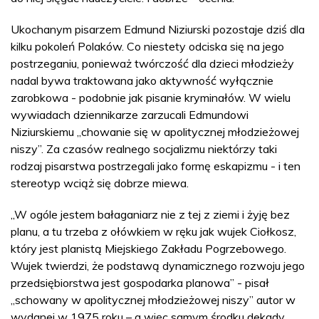
Ukochanym pisarzem Edmund Niziurski pozostaje dziś dla
kilku pokoleń Polaków. Co niestety odciska się na jego
postrzeganiu, ponieważ twórczość dla dzieci młodzieży
nadal bywa traktowana jako aktywność wyłącznie
zarobkowa - podobnie jak pisanie kryminałów. W wielu
wywiadach dziennikarze zarzucali Edmundowi
Niziurskiemu „chowanie się w apolitycznej młodzieżowej
niszy”. Za czasów realnego socjalizmu niektórzy taki
rodzaj pisarstwa postrzegali jako formę eskapizmu - i ten
stereotyp wciąż się dobrze miewa.
„W ogóle jestem bałaganiarz nie z tej z ziemi i żyję bez
planu, a tu trzeba z ołówkiem w ręku jak wujek Ciołkosz,
który jest planistą Miejskiego Zakładu Pogrzebowego.
Wujek twierdzi, że podstawą dynamicznego rozwoju jego
przedsiębiorstwa jest gospodarka planowa” - pisał
„schowany w apolitycznej młodzieżowej niszy” autor w
wydanej w 1975 roku – a więc samym środku dekady