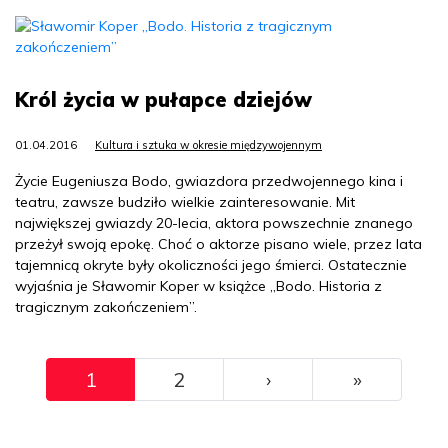
Król życia w pułapce dziejów
01.04.2016
Kultura i sztuka w okresie międzywojennym
Życie Eugeniusza Bodo, gwiazdora przedwojennego kina i
teatru, zawsze budziło wielkie zainteresowanie. Mit
największej gwiazdy 20-lecia, aktora powszechnie znanego
przeżył swoją epokę. Choć o aktorze pisano wiele, przez lata
tajemnicą okryte były okoliczności jego śmierci. Ostatecznie
wyjaśnia je Sławomir Koper w książce „Bodo. Historia z
tragicznym zakończeniem”.
Pagination
››
Ostatni
1
2
›
»