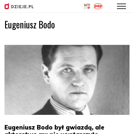
Eugeniusz Bodo
Przejdź
do
treści
Eugeniusz Bodo był gwiazdą, ale