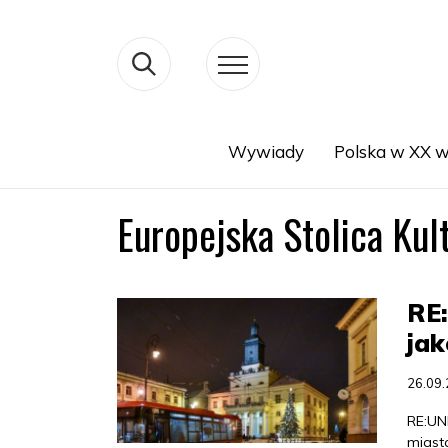
Wywiady
Polska w XX w
Search
Europejska Stolica Kul
RE:
jak
26.09
RE:UN
miasta