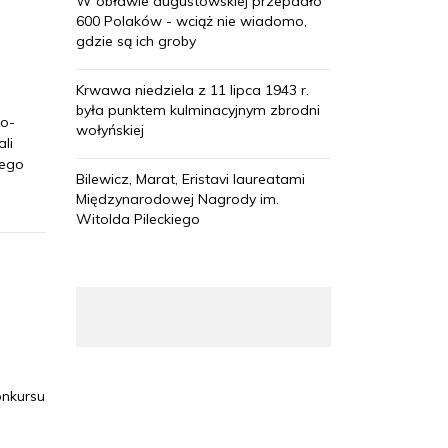
W obławie augustowskiej przepadło
600 Polaków - wciąż nie wiadomo,
gdzie są ich groby
Krwawa niedziela z 11 lipca 1943 r.
była punktem kulminacyjnym zbrodni
ko-
wołyńskiej
li
zego
Bilewicz, Marat, Eristavi laureatami
Międzynarodowej Nagrody im.
Witolda Pileckiego
onkursu