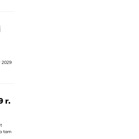
j
w 2029
 r.
t
ła tam