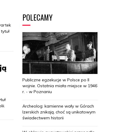
POLECAMY
artek
tytuł
ją
Publiczne egzekucje w Polsce po II
wojnie. Ostatnia miała miejsce w 1946
r. - w Poznaniu
tuł
ii.
Archeolog: kamienne wały w Górach
Izerskich znikają, choć są unikatowym
świadectwem historii