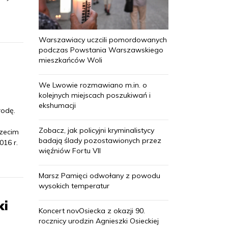
Warszawiacy uczcili pomordowanych
podczas Powstania Warszawskiego
mieszkańców Woli
We Lwowie rozmawiano m.in. o
kolejnych miejscach poszukiwań i
ekshumacji
rodę.
Zobacz, jak policyjni kryminalistycy
rzecim
badają ślady pozostawionych przez
016 r.
więźniów Fortu VII
Marsz Pamięci odwołany z powodu
wysokich temperatur
ki
Koncert novOsiecka z okazji 90.
rocznicy urodzin Agnieszki Osieckiej