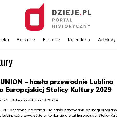
ieku
Rocznice
Postacie
Kalendaria
Artykuły
tury
Przejdź
do
treści
UNION – hasło przewodnie Lublina
o Europejskiej Stolicy Kultury 2029
.2024
Kultura i sztuka po 1989 roku
ION – ponowna integracja – to hasło przewodnie aplikacji progra
 Lublin, które zwyciężyło w konkursie o tytuł Europejskiej Stolicy Kul