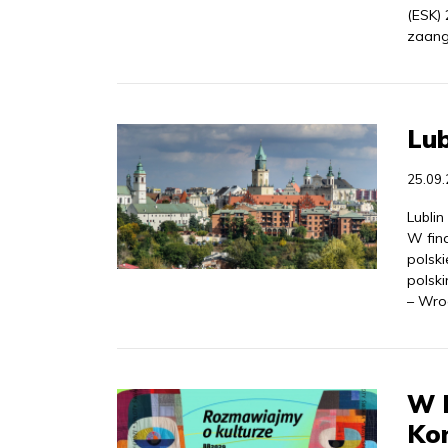
(ESK) 
zaang
Lub
25.09
Lublin
W fina
polski
polski
– Wro
W B
Kon