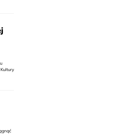
j
lu
Kultury
iągnąć