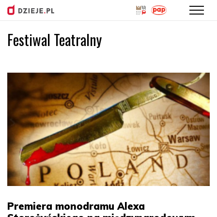
Festiwal Teatralny
Przejdź
do
treści
Premiera monodramu Alexa