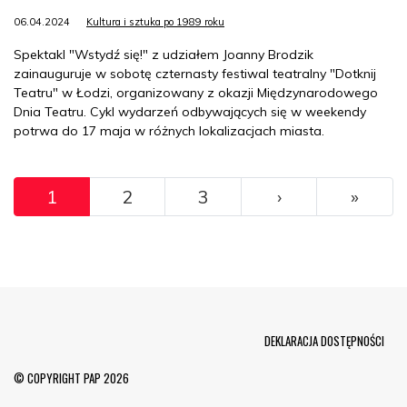
06.04.2024
Kultura i sztuka po 1989 roku
Spektakl "Wstydź się!" z udziałem Joanny Brodzik
zainauguruje w sobotę czternasty festiwal teatralny "Dotknij
Teatru" w Łodzi, organizowany z okazji Międzynarodowego
Dnia Teatru. Cykl wydarzeń odbywających się w weekendy
potrwa do 17 maja w różnych lokalizacjach miasta.
Pagination
››
Ostat
1
2
3
›
»
Menu Footer
DEKLARACJA DOSTĘPNOŚCI
© COPYRIGHT PAP 2026