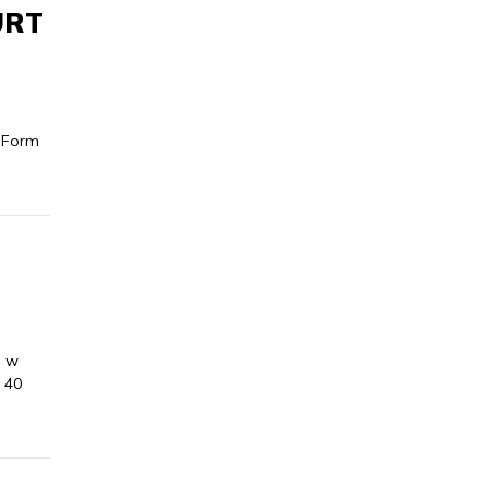
NURT
u Form
u w
ę 40