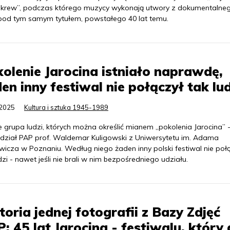
 krew”, podczas którego muzycy wykonają utwory z dokumentalne
 pod tym samym tytułem, powstałego 40 lat temu.
olenie Jarocina istniało naprawdę,
en inny festiwal nie połączył tak lud
.2025
Kultura i sztuka 1945-1989
je grupa ludzi, których można określić mianem „pokolenia Jarocina” 
dział PAP prof. Waldemar Kuligowski z Uniwersytetu im. Adama
wicza w Poznaniu. Według niego żaden inny polski festiwal nie poł
dzi - nawet jeśli nie brali w nim bezpośredniego udziału.
toria jednej fotografii z Bazy Zdjęć
: 45 lat Jarocina - festiwalu, który 