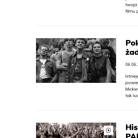
twoja
filmu
Pok
żad
06.06
Istnie
powie
Mickie
tak lu
His
PAP