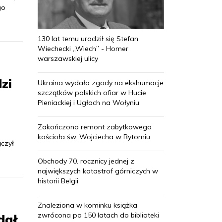
go
130 lat temu urodził się Stefan
Wiechecki „Wiech” - Homer
warszawskiej ulicy
zi
Ukraina wydała zgody na ekshumacje
szczątków polskich ofiar w Hucie
Pieniackiej i Ugłach na Wołyniu
-
Zakończono remont zabytkowego
kościoła św. Wojciecha w Bytomiu
ączył
Obchody 70. rocznicy jednej z
największych katastrof górniczych w
historii Belgii
Znaleziona w kominku książka
zwrócona po 150 latach do biblioteki
dał