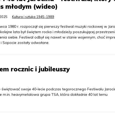
os młodym (wideo)
.2025
Kultura i sztuka 1945-1989
wca 1980 r. rozpoczął się pierwszy festiwal muzyki rockowej w Jaroc
kolejne lata był świętem rocka i młodzieży poszukującej przestrzen
enia siebie. Festiwal odbył się nawet w stanie wojennym, choć impr
 i Sopocie zostały odwołane.
em rocznic i jubileuszy
e świętować swoje 40-lecie podczas tegorocznego Festiwalu Jarocin
kże m.in. heavymetalowa grupa TSA, która dokładnie 40 lat temu