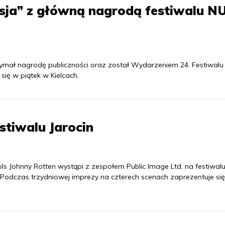
isja” z główną nagrodą festiwalu 
zymał nagrodę publiczności oraz został Wydarzeniem 24. Festiwal
ię w piątek w Kielcach.
stiwalu Jarocin
ls Johnny Rotten wystąpi z zespołem Public Image Ltd. na festiwal
ek. Podczas trzydniowej imprezy na czterech scenach zaprezentuje si