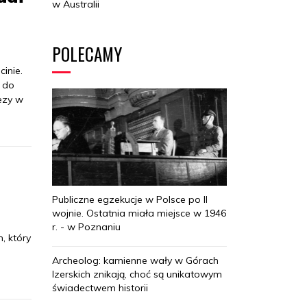
w Australii
POLECAMY
inie.
i do
ezy w
Publiczne egzekucje w Polsce po II
wojnie. Ostatnia miała miejsce w 1946
r. - w Poznaniu
, który
Archeolog: kamienne wały w Górach
Izerskich znikają, choć są unikatowym
świadectwem historii