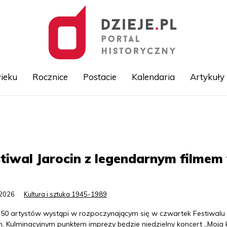
ieku
Rocznice
Postacie
Kalendaria
Artykuły
Przejdź
do
treści
tiwal Jarocin z legendarnym filmem
.2026
Kultura i sztuka 1945-1989
o 50 artystów wystąpi w rozpoczynającym się w czwartek Festiwalu
in. Kulminacyjnym punktem imprezy będzie niedzielny koncert „Moja 