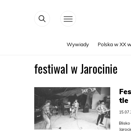
Wywiady
Polska w XX w
Search
festiwal w Jarocinie
Fes
tle
15.07
Blisk
Jaroc