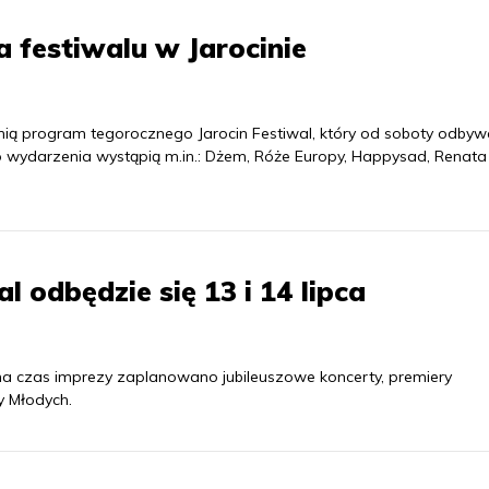
a festiwalu w Jarocinie
nią program tegorocznego Jarocin Festiwal, który od soboty odbyw
o wydarzenia wystąpią m.in.: Dżem, Róże Europy, Happysad, Renata
l odbędzie się 13 i 14 lipca
 - na czas imprezy zaplanowano jubileuszowe koncerty, premiery
y Młodych.