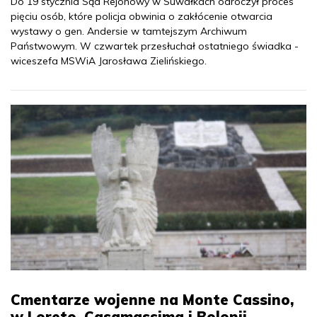
Do 19 stycznia Sąd Rejonowy w Suwałkach odroczył proces
pięciu osób, które policja obwinia o zakłócenie otwarcia
wystawy o gen. Andersie w tamtejszym Archiwum
Państwowym. W czwartek przesłuchał ostatniego świadka -
wiceszefa MSWiA Jarosława Zielińskiego.
Cmentarze wojenne na Monte Cassino,
w Loreto, Casamassima i Bolonii