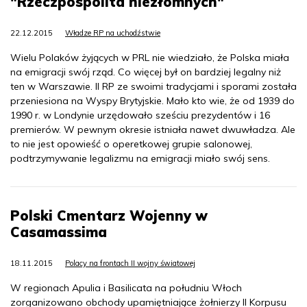
"Rzeczpospolita niezłomnych"
22.12.2015
Władze RP na uchodźstwie
Wielu Polaków żyjących w PRL nie wiedziało, że Polska miała
na emigracji swój rząd. Co więcej był on bardziej legalny niż
ten w Warszawie. II RP ze swoimi tradycjami i sporami została
przeniesiona na Wyspy Brytyjskie. Mało kto wie, że od 1939 do
1990 r. w Londynie urzędowało sześciu prezydentów i 16
premierów. W pewnym okresie istniała nawet dwuwładza. Ale
to nie jest opowieść o operetkowej grupie salonowej,
podtrzymywanie legalizmu na emigracji miało swój sens.
Polski Cmentarz Wojenny w
Casamassima
18.11.2015
Polacy na frontach II wojny światowej
W regionach Apulia i Basilicata na południu Włoch
zorganizowano obchody upamiętniające żołnierzy II Korpusu