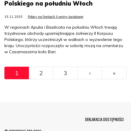
Polskiego na południu Włoch
15.11.2015
Polacy na frontach II wojny światowej
W regionach Apulia i Basilicata na południu Włoch trwają
trzydniowe obchody upamiętniające żołnierzy II Korpusu
Polskiego, którzy uczestniczyli w walkach o wyzwolenie tego
kraju. Uroczystości rozpoczęto w sobotę mszą na cmentarzu
w Casamassima koło Bari.
Pagination
››
Ostat
1
2
3
›
»
Menu Footer
DEKLARACJA DOSTĘPNOŚCI