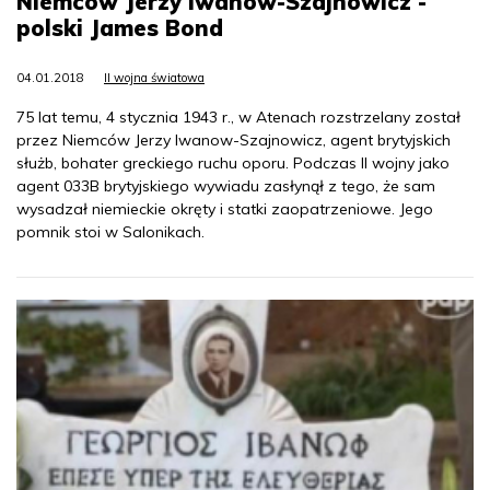
Niemców Jerzy Iwanow-Szajnowicz -
polski James Bond
04.01.2018
II wojna światowa
75 lat temu, 4 stycznia 1943 r., w Atenach rozstrzelany został
przez Niemców Jerzy Iwanow-Szajnowicz, agent brytyjskich
służb, bohater greckiego ruchu oporu. Podczas II wojny jako
agent 033B brytyjskiego wywiadu zasłynął z tego, że sam
wysadzał niemieckie okręty i statki zaopatrzeniowe. Jego
pomnik stoi w Salonikach.