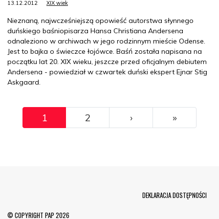
13.12.2012
XIX wiek
Nieznaną, najwcześniejszą opowieść autorstwa słynnego
duńskiego baśniopisarza Hansa Christiana Andersena
odnaleziono w archiwach w jego rodzinnym mieście Odense.
Jest to bajka o świeczce łojówce. Baśń została napisana na
początku lat 20. XIX wieku, jeszcze przed oficjalnym debiutem
Andersena - powiedział w czwartek duński ekspert Ejnar Stig
Askgaard.
Pagination
››
Ostatni
1
2
›
»
Menu Footer
DEKLARACJA DOSTĘPNOŚCI
© COPYRIGHT PAP 2026