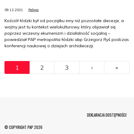
09.12.2021
Religia
Kościół łódzki był od początku inny niż pozostałe diecezje, a
ważny jest tu kontekst wielokulturowy, który objawiał się
poprzez wczesny ekumenizm i działalność socjalną –
powiedział PAP metropolita łódzki abp Grzegorz Ryś podczas
konferencji naukowej o dziejach archidiecezji.
Pagination
››
Ostat
1
2
3
›
»
Menu Footer
DEKLARACJA DOSTĘPNOŚCI
© COPYRIGHT PAP 2026