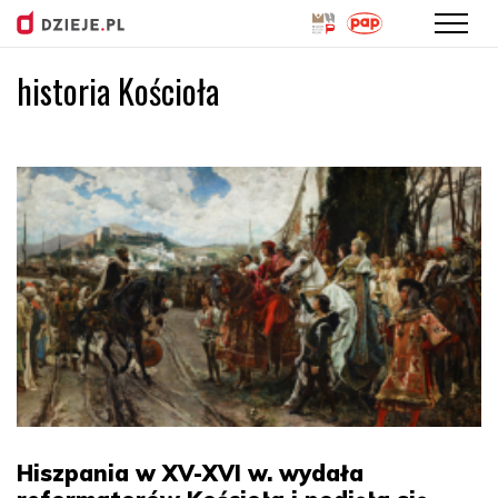
historia Kościoła
Przejdź
do
treści
Hiszpania w XV-XVI w. wydała